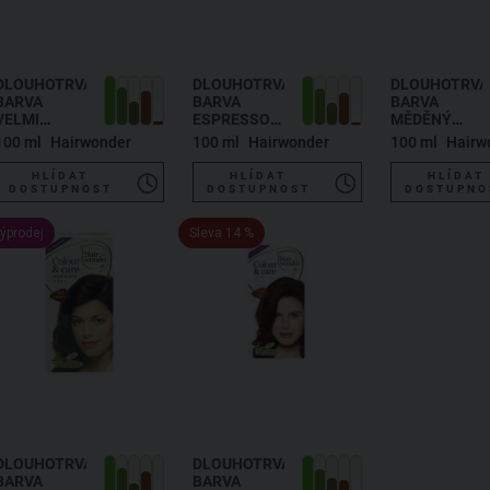
DLOUHOTRVAJÍCÍ
DLOUHOTRVAJÍCÍ
DLOUHOTRVAJ
BARVA
BARVA
BARVA
VELMI
ESPRESSO
MĚDĚNÝ
SVĚTLÁ
3.37
MAHAGON
100 ml
Hairwonder
100 ml
Hairwonder
100 ml
Hairw
BLOND 9
6.45
HLÍDAT
HLÍDAT
HLÍDAT
DOSTUPNOST
DOSTUPNOST
DOSTUPNO
ýprodej
Sleva 14 %
DLOUHOTRVAJÍCÍ
DLOUHOTRVAJÍCÍ
BARVA
BARVA