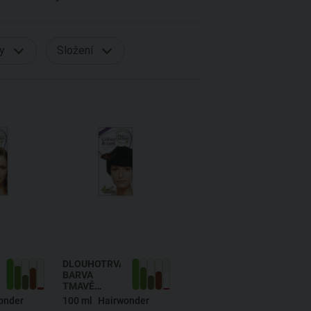
ty
Složení
ÍCÍ
DLOUHOTRVAJÍCÍ
BARVA
TMAVĚ
HNĚDÁ 3
onder
100 ml
Hairwonder