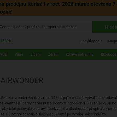
 na prodejnu Karlín! I v roce 2026 máme otevřeno 7 
božím!
Hleda
UZIVNĚ
Encyklopedie
Maga
Muži
Vůně
Líčení
Zdraví
Zdravé potraviny
Ekodroge
HAIRWONDER
ačka Hairwonder vznikla v roce 1985 a jejím cílem je vytvářet a prodáva
nejkvalitnější barvy na vlasy
z přírodních ingrediencí. Složení je vyvíjeno
k, aby také pečovalo o zdraví a lesk vlasů a dlouhodobě přispívalo k jejich
áse. Důraz na jednotlivé složky používané při výrobě pak přináší to