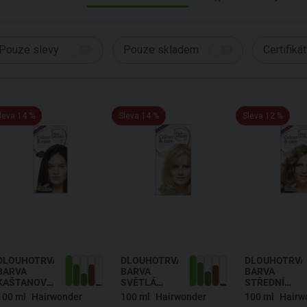
Pouze slevy
Pouze skladem
Certifiká
leva 14 %
Sleva 14 %
Sleva 12 %
DLOUHOTRVAJÍCÍ
DLOUHOTRVAJÍCÍ
DLOUHOTRVAJ
BARVA
BARVA
BARVA
KAŠTANOVÁ
SVĚTLÁ
STŘEDNÍ
4.56
BLOND 8
BLOND 7
100 ml
Hairwonder
100 ml
Hairwonder
100 ml
Hairw