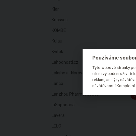
Klar
Knossos
KOMBE
Kulau
Kvitok
Používáme soubor
Lahodnosti.cz
Tyto webové stránky pou
Lakshmi - Narayan
cílem vylepšení uživate
reklam, analýzy návštěvn
Lanco
návštěvnosti.Kompletní 
Lanzhou Pharmaceutical
S
laSaponaria
Lavera
LELO