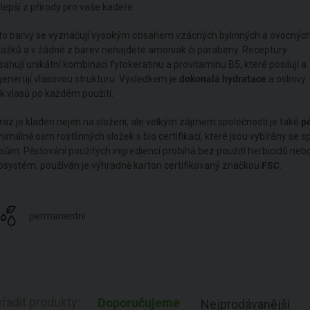
jlepší z přírody pro vaše kadeře.
to barvy se vyznačují vysokým obsahem vzácných bylinných a ovocnýc
tažků a v žádné z barev nenajdete amoniak či parabeny. Receptury
sahují unikátní kombinaci fytokeratinu a provitaminu B5, které posilují a
generují vlasovou strukturu. Výsledkem je
dokonalá hydratace
a oslnivý
sk vlasů po každém použití.
raz je kladen nejen na složení, ale velkým zájmem společnosti je také
pé
nimálně osm rostlinných složek s bio certifikací, které jsou vybírány se sp
asům. Pěstování použitých ingrediencí probíhá bez použití herbicidů nebo
osystém, používán je výhradně karton certifikovaný značkou
FSC
.
permanentní
řadit produkty:
Doporučujeme
Nejprodávanější