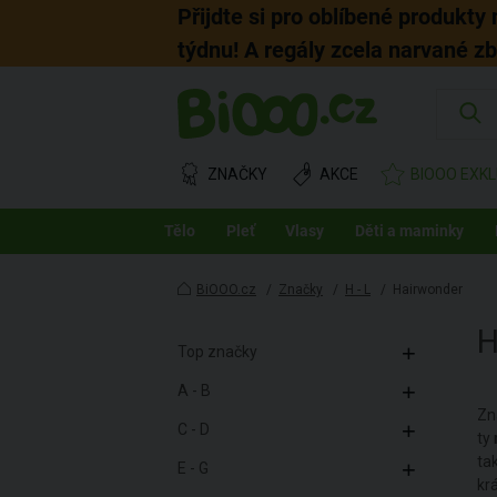
Přijdte si pro oblíbené produkty
týdnu! A regály zcela narvané z
ZNAČKY
AKCE
BIOOO EXKL
Tělo
Pleť
Vlasy
Děti a maminky
BiOOO.cz
/
Značky
/
H - L
/
Hairwonder
Top značky
A - B
Zn
C - D
ty
ta
E - G
kr