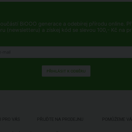
součástí BiOOO generace a odebírej přírodu online. Při
ru (newsletteru) a získej kód se slevou 100,- Kč na p
PŘIHLÁSIT K ODBĚRU
U PRO VÁS
PŘIJĎTE NA PRODEJNU
POMŮŽEME V