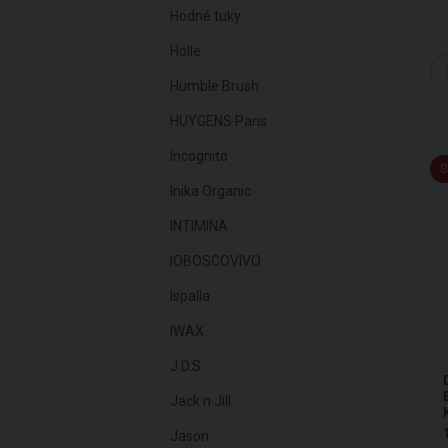
Hodné tuky
Holle
Humble Brush
HUYGENS Paris
Incognito
S
Inika Organic
INTIMINA
IOBOSCOVIVO
Ispalla
IWAX
J.D.S.
Jack n Jill
Jason