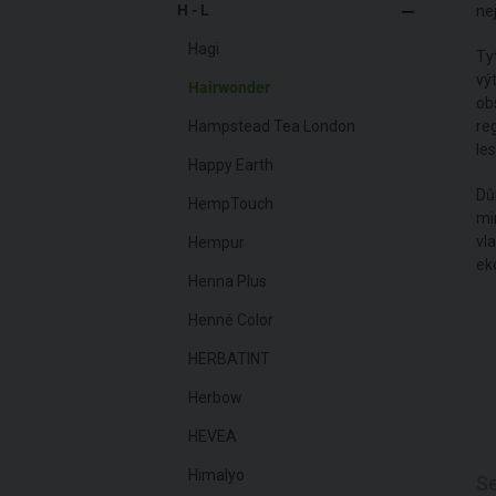
H - L
ne
Hagi
Ty
vý
Hairwonder
ob
Hampstead Tea London
re
le
Happy Earth
Dů
HempTouch
mi
vl
Hempur
ek
Henna Plus
Henné Color
HERBATINT
Herbow
HEVEA
Himalyo
Se