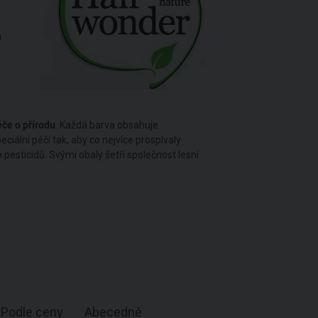
h
če o přírodu
. Každá barva obsahuje
eciální péčí tak, aby co nejvíce prospívaly
 pesticidů. Svými obaly šetří společnost lesní
Podle ceny
Abecedně