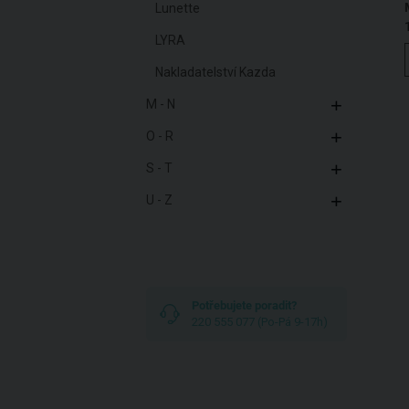
Lunette
LYRA
Nakladatelství Kazda
M - N
O - R
S - T
U - Z
Potřebujete poradit?
220 555 077 (Po-Pá 9-17h)