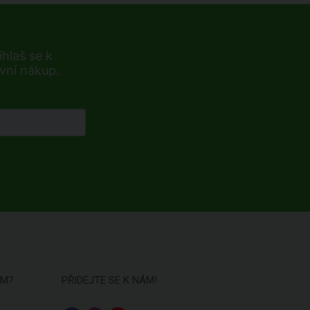
hlaš se k
rvní nákup.
ÁM?
PŘIDEJTE SE K NÁM!