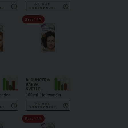
HLÍDAT
ST
DOSTUPNOST
Sleva 14 %
ÍCÍ
DLOUHOTRVAJÍCÍ
BARVA
SVĚTLE
HNĚDÁ 5
onder
100 ml
Hairwonder
HLÍDAT
ST
DOSTUPNOST
Sleva 14 %