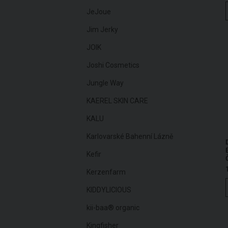
JeJoue
Jim Jerky
JOIK
Joshi Cosmetics
Jungle Way
KAEREL SKIN CARE
KALU
Karlovarské Bahenní Lázně
Kefir
Kerzenfarm
KIDDYLICIOUS
kii-baa® organic
Kingfisher