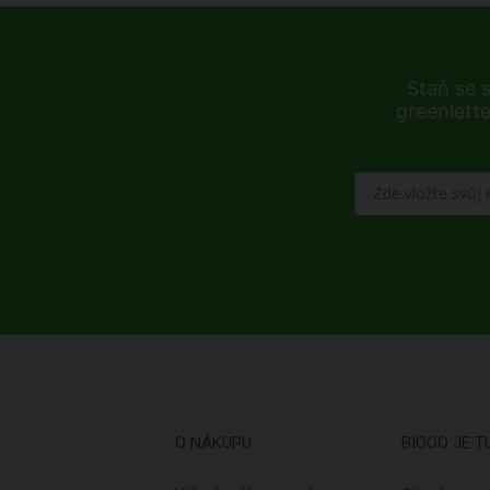
Staň se 
greenlette
O NÁKUPU
BIOOO JE T