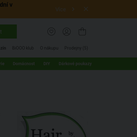
dní v
Více
t
zín
BiOOO klub
O nákupu
Prodejny (5)
rie
Domácnost
DIY
Dárkové poukazy
t