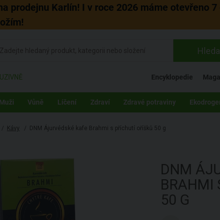
 na prodejnu Karlín! I v roce 2026 máme otevřeno 7 
božím!
Hleda
UZIVNĚ
Encyklopedie
Maga
Muži
Vůně
Líčení
Zdraví
Zdravé potraviny
Ekodroge
/
Kávy
/
DNM Ájurvédské kafe Brahmi s příchutí oříšků 50 g
DNM
ÁJ
BRAHMI 
50 G