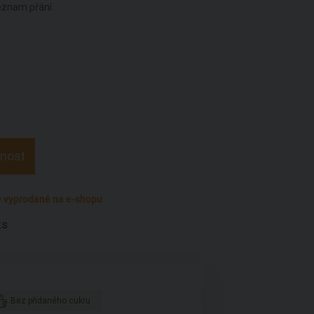
seznam přání
pnost
 vyprodané na e-shopu
ks
Bez přidaného cukru