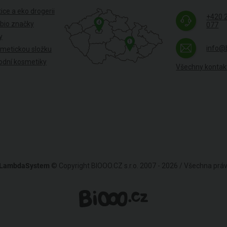
ice a eko drogerii
+420 
4
 bio značky
077
y
1
info@
smetickou složku
odní kosmetiky
Všechny kontak
LambdaSystem
© Copyright BIOOO.CZ s.r.o. 2007 - 2026 / Všechna pr