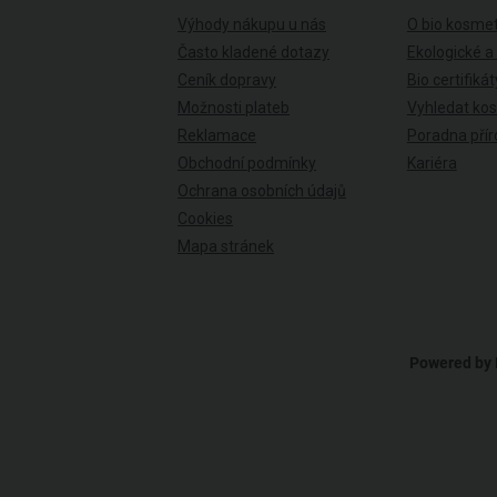
Výhody nákupu u nás
O bio kosmet
Často kladené dotazy
Ekologické a
Ceník dopravy
Bio certifikát
Možnosti plateb
Vyhledat ko
Reklamace
Poradna přír
Obchodní podmínky
Kariéra
Ochrana osobních údajů
Cookies
Mapa stránek
Powered by