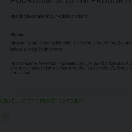
PODROBNÉ SLOŽENÍ PRODUKT
Specifická označení:
ájurvédské produkty
Složení:
Složení (100g)
: čekanka lékařská (
Cichorium intybus
) 94g, Brahmi
lískooříškové přírodní aroma.
Upozorňujeme, že seznam ingrediencí se u produktů může čas od času
informace najdete vždy na obale produktu. Složení aktualizujeme na 
dodavatelů.
NENAŠLI JSTE TO PRAVÉ? CO TOHLE?