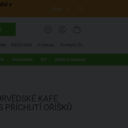
dní v
Více
t
zín
BiOOO klub
O nákupu
Prodejny (5)
rie
Domácnost
DIY
Dárkové poukazy
URVÉDSKÉ KAFE
S PŘÍCHUTÍ OŘÍŠKŮ