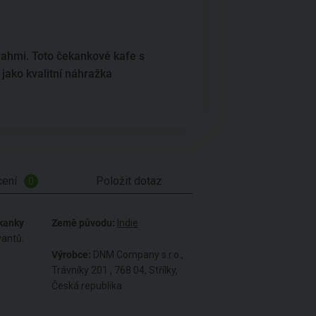
rahmi. Toto čekankové kafe s
 jako kvalitní náhražka
ení
Položit dotaz
0
kanky
Země původu:
Indie
vantů.
Výrobce:
DNM Company s.r.o.,
Trávníky 201 , 768 04, Střílky,
Česká republika