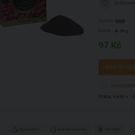
Uložit na 
Značka:
DNM
Balení:
50 g
97
Kč
Hlídat dostu
Momentálně
Praha, Karlín > 1 
Bez kofeinu
Bez konzervantů
Bez lepku