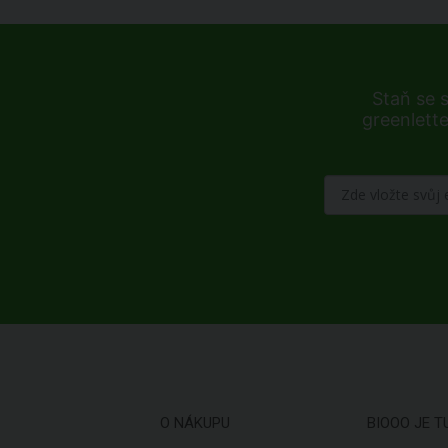
Staň se 
greenlette
O NÁKUPU
BIOOO JE T