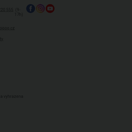
220 555
(9-
17h)
biooo.cz
ty
áva vyhrazena