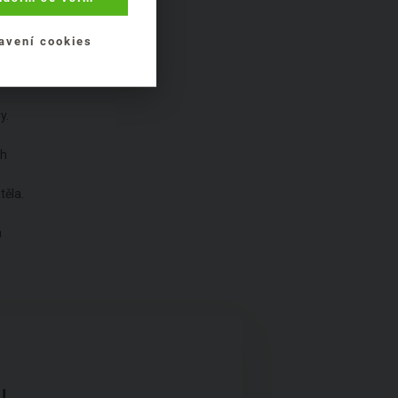
avení cookies
),
y.
ch
těla.
a