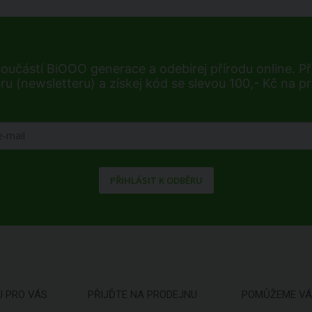
součástí BiOOO generace a odebírej přírodu online. Při
ru (newsletteru) a získej kód se slevou 100,- Kč na p
PŘIHLÁSIT K ODBĚRU
U PRO VÁS
PŘIJĎTE NA PRODEJNU
POMŮŽEME V