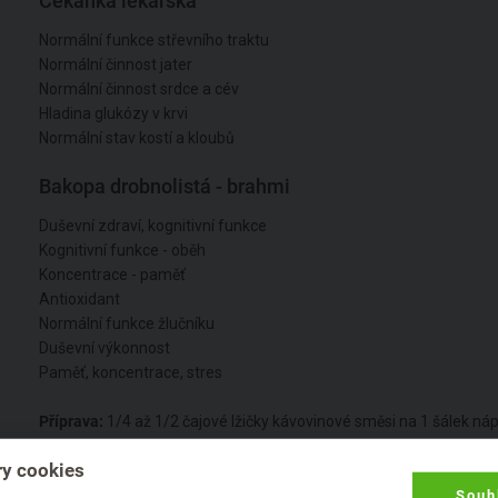
Čekanka lékařská
Normální funkce střevního traktu
Normální činnost jater
Normální činnost srdce a cév
Hladina glukózy v krvi
Normální stav kostí a kloubů
Bakopa drobnolistá - brahmi
Duševní zdraví, kognitivní funkce
Kognitivní funkce - oběh
Koncentrace - paměť
Antioxidant
Normální funkce žlučníku
Duševní výkonnost
Paměť, koncentrace, stres
Příprava:
1/4 až 1/2 čajové lžičky kávovinové směsi na 1 šálek ná
nasypte do šálku a zalijte z 2/3 horkou vodou. Zbylou 1/3 dolijte
y cookies
horkým (ale ne vařícím) mlékem a dle chuti doslaďte medem či
třtinovým cukrem. Nesypte směs do šálku s mlékem či vodou.
Souh