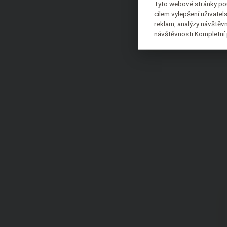
Tyto webové stránky pou
cílem vylepšení uživate
reklam, analýzy návštěvn
návštěvnosti.Kompletní 