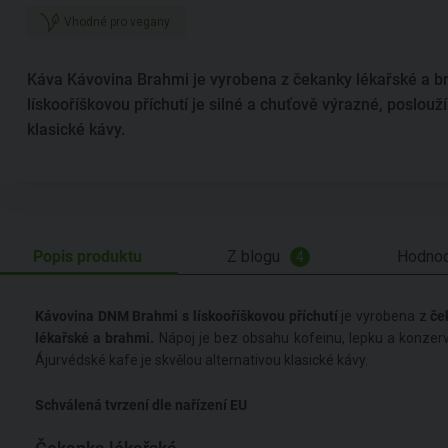
Vhodné pro vegany
Káva Kávovina Brahmi je vyrobena z čekanky lékařské a b
lískooříškovou příchutí je silné a chuťově výrazné, poslouží
klasické kávy.
Popis produktu
Z blogu
Hodnoc
4
Kávovina DNM Brahmi s lískooříškovou příchutí
je vyrobena z
če
lékařské a brahmi.
Nápoj je bez obsahu kofeinu, lepku a konzer
Ájurvédské kafe je skvělou alternativou klasické kávy.
Schválená tvrzení dle nařízení EU