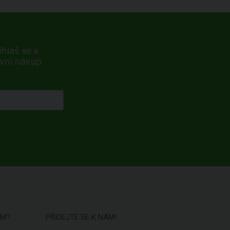
hlaš se k
rvní nákup.
ÁM?
PŘIDEJTE SE K NÁM!