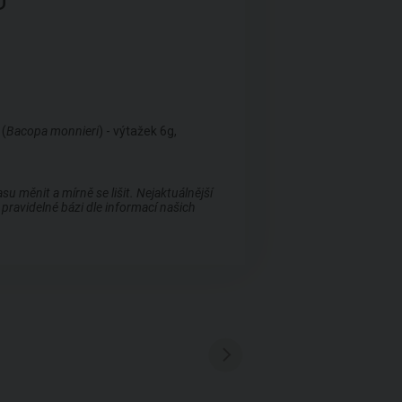
U
 (
Bacopa monnieri
) - výtažek 6g,
 měnit a mírně se lišit. Nejaktuálnější
pravidelné bázi dle informací našich