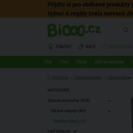
Přijdte si pro oblíbené produkty
týdnu! A regály zcela narvané z
ZNAČKY
AKCE
BIOOO EXKL
Tělo
Pleť
Vlasy
Děti a maminky
BiOOO.cz
/
Zdravé potraviny
/
Zdravé nápoje
KATEGORIE
Zdravé potraviny (858)
Zdravé nápoje (89)
Kvalitní káva (37)
Další kategorie