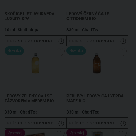
SKOŘICE LIST, AYURVEDA
LEDOVÝ ČERNÝ ČAJ S
LUXURY SPA
CITRONEM BIO
10 ml
Siddhalepa
330 ml
ChariTea
HLÍDAT DOSTUPNOST
HLÍDAT DOSTUPNOST
Novinka
Novinka
LEDOVÝ ZELENÝ ČAJ SE
PERLIVÝ LEDOVÝ ČAJ YERBA
ZÁZVOREM A MEDEM BIO
MATE BIO
330 ml
ChariTea
330 ml
ChariTea
HLÍDAT DOSTUPNOST
HLÍDAT DOSTUPNOST
Výprodej
Výprodej