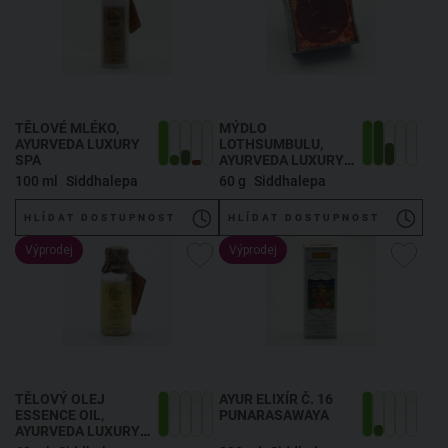
TĚLOVÉ MLÉKO,
MÝDLO
AYURVEDA LUXURY
LOTHSUMBULU,
SPA
AYURVEDA LUXURY
SPA
100 ml
Siddhalepa
60 g
Siddhalepa
HLÍDAT DOSTUPNOST
HLÍDAT DOSTUPNOST
Výprodej
Výprodej
TĚLOVÝ OLEJ
AYUR ELIXÍR Č. 16
ESSENCE OIL,
PUNARASAWAYA
AYURVEDA LUXURY
SPA