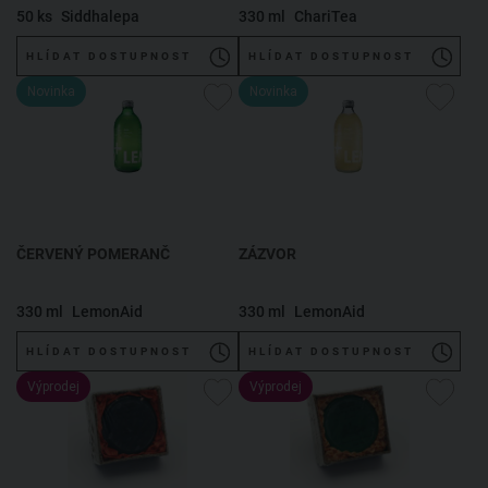
MĚCHÝŘE
50 ks
Siddhalepa
330 ml
ChariTea
HLÍDAT DOSTUPNOST
HLÍDAT DOSTUPNOST
Novinka
Novinka
ČERVENÝ POMERANČ
ZÁZVOR
330 ml
LemonAid
330 ml
LemonAid
HLÍDAT DOSTUPNOST
HLÍDAT DOSTUPNOST
Výprodej
Výprodej