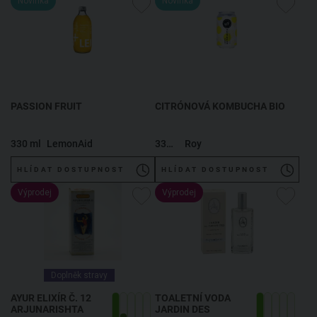
Novinka
Novinka
PASSION FRUIT
CITRÓNOVÁ KOMBUCHA BIO
330 ml
LemonAid
330 ml
Roy
HLÍDAT DOSTUPNOST
HLÍDAT DOSTUPNOST
Výprodej
Výprodej
Doplněk stravy
AYUR ELIXÍR Č. 12
TOALETNÍ VODA
ARJUNARISHTA
JARDIN DES