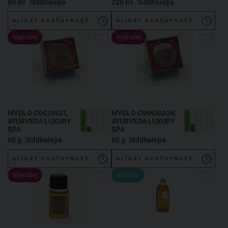
60 ml
Siddhalepa
220 ml
Siddhalepa
HLÍDAT DOSTUPNOST
HLÍDAT DOSTUPNOST
Výprodej
Výprodej
MÝDLO COCONUT,
MÝDLO CINNAMON,
AYURVEDA LUXURY
AYURVEDA LUXURY
SPA
SPA
60 g
Siddhalepa
60 g
Siddhalepa
HLÍDAT DOSTUPNOST
HLÍDAT DOSTUPNOST
Výprodej
Novinka