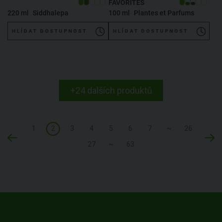
FAVORITES
220 ml
Siddhalepa
100 ml
Plantes et Parfums
HLÍDAT DOSTUPNOST
HLÍDAT DOSTUPNOST
+24 dalších produktů
1
2
3
4
5
6
7
~
26
27
~
63