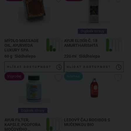
Doplněk stravy
MÝDLO MASSAGE
AYUR ELIXÍR Č. 18
OIL, AYURVEDA
AMURTHARISHTA
LUXURY SPA
60 g
Siddhalepa
220 ml
Siddhalepa
HLÍDAT DOSTUPNOST
HLÍDAT DOSTUPNOST
Výprodej
Novinka
Doplněk stravy
AYUR FILTER,
LEDOVÝ ČAJ ROOIBOS S
KAPSLE, PODPORA
MUČENKOU BIO
MOČOVÉHO