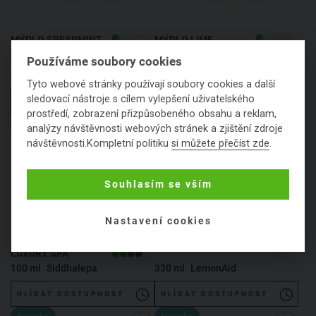
MÝDLO SPEARMINT,
MÝDLO LIME,
AYURVEDA LUXURY
AYURVEDA LUXURY
Používáme soubory cookies
SPA
SPA
60 g
Siddhalepa
60 g
Siddhalepa
Tyto webové stránky používají soubory cookies a další
sledovací nástroje s cílem vylepšení uživatelského
HLÍDAT DOSTUPNOST
HLÍDAT DOSTUPNOST
prostředí, zobrazení přizpůsobeného obsahu a reklam,
Výprodej
Novinka
analýzy návštěvnosti webových stránek a zjištění zdroje
návštěvnosti.Kompletní politiku
si můžete přečíst zde
.
Souhlasím se vším
Nastavení cookies
SPRCHOVÝ GEL
LIMETKA
JASMINE, AYURVEDA
LUXURY SPA
100 ml
Siddhalepa
330 ml
LemonAid
HLÍDAT DOSTUPNOST
HLÍDAT DOSTUPNOST