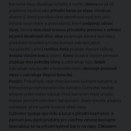
Barva na vlasy obsahuje výtažky z rostlin.
Henna
se už od
pradávna využívá jako
přírodní barva na vlasy
, obsahuje
vitamín E, který pomáhá vlasy zjemňovat a její listy jsou
bohaté na proteiny a antioxidanty, které
podporují zdraví
vlasů
. Henna
vlas obalí vrstvou přírodního proteinu a ochrání
jej před škodlivými vlivy
.
Aloe
podporuje zdravý růst vlasů,
předchází vysušení a může pomoci zabránit jejich
vypadávání. Léčivá
rostlina Amla
posiluje vlasové folikuly,
dodává vlasům lesk
a objem.
Kasie
dodává vlasům pevnost,
zlepšuje stav pokožky hlavy
a odstraňuje lupy.
Ibišek
zabraňuje vysušování a krepatění vlasů,
obnovuje pružnost
vlasů
a
zabraňuje třepení konečků
.
Použití:
Pokud byly vaše vlasy barvené běžnými barvami, je
třeba před prvním bavením bio barvami Cultivator nechat
alespoň jeden měsíc odstup. Před barvením vlasy umyjte,
nejlépe jemným přírodním šampónem. Vlasy vysušte a barvu
nanášejte až na suché či mírně vlhké vlasy.
Cultivator spojuje ajurvédu a luxus v přírodní kosmetice, a
zároveň jsou jejich produkty pro všechny cenově dostupné.
Specializují se na přírodní bylinné barvy na vlasy. Základem