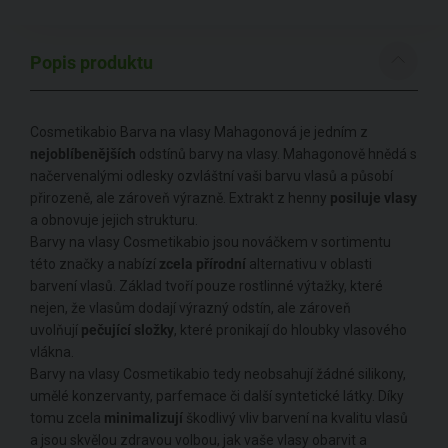
Popis produktu
Cosmetikabio Barva na vlasy Mahagonová je jedním z
nejoblíbenějších
odstínů barvy na vlasy. Mahagonově hnědá s
načervenalými odlesky ozvláštní vaši barvu vlasů a působí
přirozeně, ale zároveň výrazně. Extrakt z henny
posiluje vlasy
a obnovuje jejich strukturu.
Barvy na vlasy Cosmetikabio jsou nováčkem v sortimentu
této značky a nabízí
zcela přírodní
alternativu v oblasti
barvení vlasů. Základ tvoří pouze rostlinné výtažky, které
nejen, že vlasům dodají výrazný odstín, ale zároveň
uvolňují
pečující složky
, které pronikají do hloubky vlasového
vlákna.
Barvy na vlasy Cosmetikabio tedy neobsahují žádné silikony,
umělé konzervanty, parfemace či další syntetické látky. Díky
tomu zcela
minimalizují
škodlivý vliv barvení na kvalitu vlasů
a jsou skvělou zdravou volbou, jak vaše vlasy obarvit a