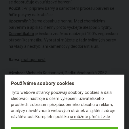
se doporučuje dvoufázové barvení.
Použití:
Při přípravě barvy a samotném procesu barvení se
řiďte pokyny na krabičce.
Upozornění:
Barva obsahuje hennu. Mezi chemickým
barvením a aplikací henny proto vyčkejte alespoň 3 týdny.
Cosmetikabio
je českou značkou nabízející 100% veganskou
přírodní kosmetiku. Vybrat si můžete z řady bylinných barev
na vlasy a nechybí ani kamencový deodorant alun.
Barva:
mahagonová
Výrobce:
Michaela Kochanová, Podkrušnohorská 2052 ,
43601, Litvínov, Česká republika
Používáme soubory cookies
Tyto webové stránky používají soubory cookies a další
Naše hodnocení:
sledovací nástroje s cílem vylepšení uživatelského
prostředí, zobrazení přizpůsobeného obsahu a reklam,
analýzy návštěvnosti webových stránek a zjištění zdroje
návštěvnosti.Kompletní politiku
si můžete přečíst zde
.
Je jemněji namletá, takže jde lépe vymýt.