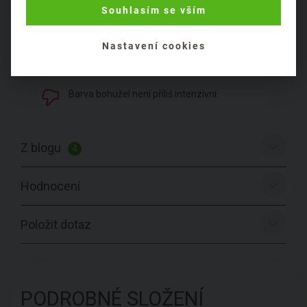
Souhlasím se vším
Nevysušuje vlasy a dodá jim lesk.
Nastavení cookies
Při odrůstání nedělá ostrý přechod, takže to
ani není poznat.
Barva bohužel není příliš intenzivní.
Z blogu
4
Hodnocení
Položit dotaz
PODROBNÉ SLOŽENÍ