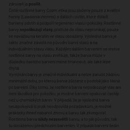
zároveň je
posílit.
Čistě rostlinné barvy Cosm´etika jsou složeny pouze z kvalitní
henny (Lawsonia inermis) a dalších rostlin, které doladí
barvený odstín a podpoří regeneraci vlasu i pokožky. Rostlinné
barvy
nepoškozují vlasy
protože do vlasu nepronikají, pouze
,
se navážou na keratin ve vlasu obsažený. Výsledná barva je
takto značné závislá na původní barvě vlasů a na
individuálním stavu vlasu. Každým dalším barvením se vrstva
rostlinné barvy na vlasu zvětšuje, takže barva může v
důsledku častého barvení mírně tmavnout, ale také lépe
chytá.
Vymývání barvy je značně individuální a nelze zaručit žádnou
minimální dobu, po kterou barva zůstane v podobě jako těsně
po barvení. Díky tomu, že rostlinná barva nepoškozuje vlas ani
není škodlivá pro pokožku, je možné barvení opakovat častěji
než u chemických barev. V případě, že je výsledná barva
neuspokojivá či jinak neodpovídá požadavkům, je možné
prakticky ihned nabarvit znovu a barvu tak zkorigovat.
Rostlinná barva
nikdy nezesvětlí
barvu, a to jak původní, tak
tu dosaženou předchozím barvením. V případě barvení šedin