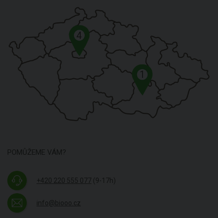
4
1
POMŮŽEME VÁM?
+420 220 555 077
(9-17h)
info@biooo.cz