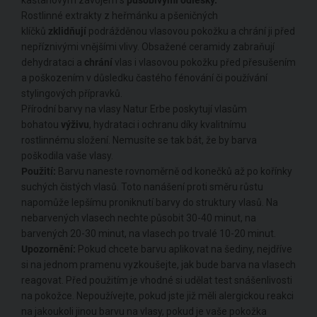
kaštanovým závojem s
působivými odlesky.
Rostlinné extrakty z heřmánku a pšeničných
klíčků
zklidňují
podrážděnou vlasovou pokožku a chrání ji před
nepříznivými vnějšími vlivy. Obsažené ceramidy zabraňují
dehydrataci a
chrání
vlas i vlasovou pokožku před přesušením
a poškozením v důsledku častého fénování či používání
stylingových přípravků.
Přírodní barvy na vlasy Natur Erbe poskytují vlasům
bohatou
výživu
, hydrataci i ochranu díky kvalitnímu
rostlinnému složení. Nemusíte se tak bát, že by barva
poškodila vaše vlasy.
Použití:
Barvu naneste rovnoměrně od konečků až po kořínky
suchých čistých vlasů. Toto nanášení proti směru růstu
napomůže lepšímu proniknutí barvy do struktury vlasů. Na
nebarvených vlasech nechte působit 30-40 minut, na
barvených 20-30 minut, na vlasech po trvalé 10-20 minut.
Upozornění:
Pokud chcete barvu aplikovat na šediny, nejdříve
si na jednom pramenu vyzkoušejte, jak bude barva na vlasech
reagovat. Před použitím je vhodné si udělat test snášenlivosti
na pokožce. Nepoužívejte, pokud jste již měli alergickou reakci
na jakoukoli jinou barvu na vlasy, pokud je vaše pokožka