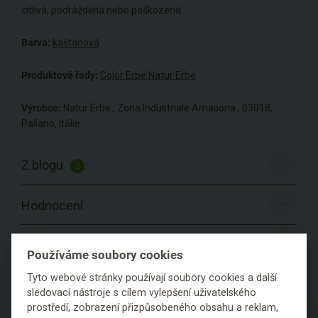
citlivá, podrážděná nebo poškozená.
Barva:
kaštanová
Produktové řady:
Color Erbe Natur Erbe
Výrobce:
Natur Erbe , Zona Industriale Amasona , 03018,
Paliano, Itálie
Z blogu
3
Hodnocení
Položit dotaz
Používáme soubory cookies
Tyto webové stránky používají soubory cookies a další
sledovací nástroje s cílem vylepšení uživatelského
prostředí, zobrazení přizpůsobeného obsahu a reklam,