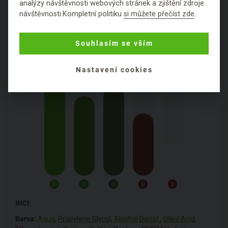
PODROBNÉ SLOŽENÍ
analýzy návštěvnosti webových stránek a zjištění zdroje
PRODUKTU
návštěvnosti.Kompletní politiku
si můžete přečíst zde
.
Konzistence:
krémová
Souhlasím se vším
Obal:
papírový
Nastavení cookies
INCI:
Barva:
Aqua
,
Propylene Glycol
,
Alcohol Denat.
,
Oleic Acid
,