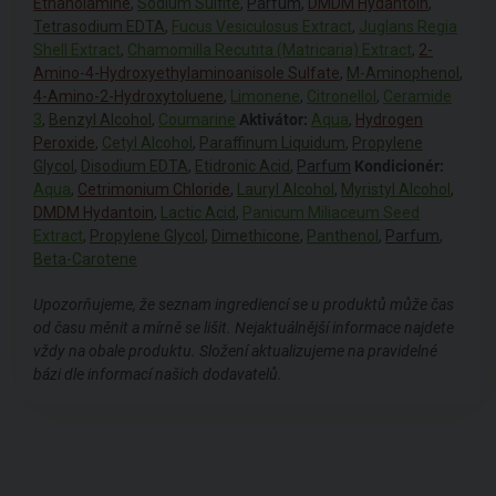
Ethanolamine
,
Sodium Sulfite
,
Parfum
,
DMDM Hydantoin
,
Tetrasodium EDTA
,
Fucus Vesiculosus Extract
,
Juglans Regia
Shell Extract
,
Chamomilla Recutita (Matricaria) Extract
,
2-
Amino-4-Hydroxyethylaminoanisole Sulfate
,
M-Aminophenol
,
4-Amino-2-Hydroxytoluene
,
Limonene
,
Citronellol
,
Ceramide
3
,
Benzyl Alcohol
,
Coumarine
Aktivátor:
Aqua
,
Hydrogen
Peroxide
,
Cetyl Alcohol
,
Paraffinum Liquidum
,
Propylene
Glycol
,
Disodium EDTA
,
Etidronic Acid
,
Parfum
Kondicionér:
Aqua
,
Cetrimonium Chloride
,
Lauryl Alcohol
,
Myristyl Alcohol
,
DMDM Hydantoin
,
Lactic Acid
,
Panicum Miliaceum Seed
Extract
,
Propylene Glycol
,
Dimethicone
,
Panthenol
,
Parfum
,
Beta-Carotene
Upozorňujeme, že seznam ingrediencí se u produktů může čas
od času měnit a mírně se lišit. Nejaktuálnější informace najdete
vždy na obale produktu. Složení aktualizujeme na pravidelné
bázi dle informací našich dodavatelů.