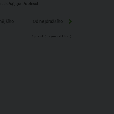
odlužují jejich životnost.
nějšího
Od nejdražšího
Abecedně A-Z
1
produktů
vymazat filtry