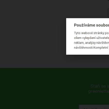
Vhodné pro vegany
Bez vůně
Bez syntetické parfemace
Používáme soubor
Ekologický
Tyto webové stránky pou
cílem vylepšení uživate
reklam, analýzy návštěvn
návštěvnosti.Kompletní 
Staň se 
greenlette