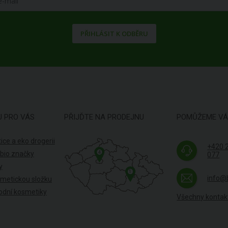
PŘIHLÁSIT K ODBĚRU
U PRO VÁS
PŘIJĎTE NA PRODEJNU
POMŮŽEME V
ice a eko drogerii
+420 
4
 bio značky
077
y
1
info@
smetickou složku
odní kosmetiky
Všechny kontak