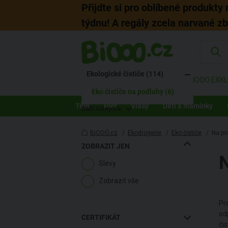
Přijdte si pro oblíbené produkty
týdnu! A regály zcela narvané z
KATEGORIE
Ekologická drogerie (399)
Ekologické čističe (114)
ZNAČKY
AKCE
BIOOO EXKL
Eko čističe na podlahy (6)
Tělo
Pleť
Vlasy
Děti a maminky
Další kategorie
BiOOO.cz
/
Ekodrogerie
/
Eko čističe
/
Na po
ZOBRAZIT JEN
Slevy
Zobrazit vše
Pr
od
CERTIFIKÁT
či