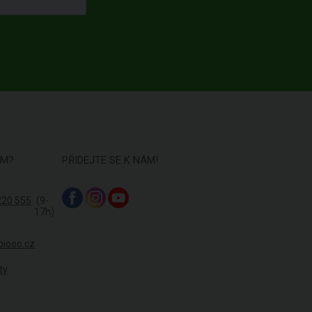
ÁM?
PŘIDEJTE SE K NÁM!
220 555
(9-
17h)
biooo.cz
ty