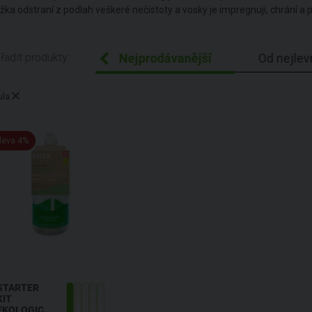
ožka odstraní z podlah veškeré nečistoty a vosky je impregnují, chrání a pr
ecedně Z-A
řadit produkty:
Nejprodávanější
Od nejlev
ula
leva 4%
STARTER
KIT
EKOLOGICKÁ