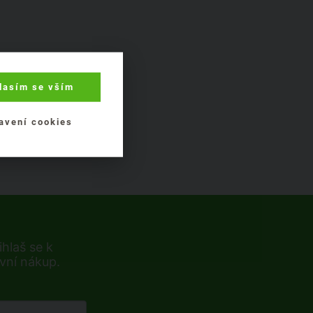
lasím se vším
avení cookies
hlaš se k
rvní nákup.