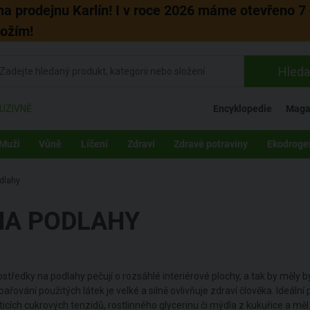
 na prodejnu Karlín! I v roce 2026 máme otevřeno 7 
božím!
Hleda
UZIVNĚ
Encyklopedie
Maga
Muži
Vůně
Líčení
Zdraví
Zdravé potraviny
Ekodroge
dlahy
NA PODLAHY
ostředky na podlahy pečují o rozsáhlé interiérové plochy, a tak by měly 
pařování použitých látek je velké a silně ovlivňuje zdraví člověka. Ideální
sticích cukrových tenzidů, rostlinného glycerinu či mýdla z kukuřice a měl