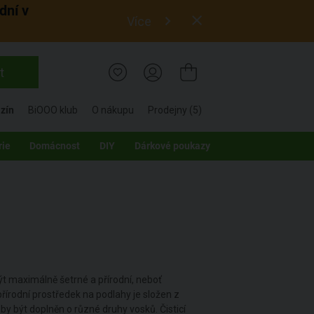
dní v
Více
t
zín
BiOOO klub
O nákupu
Prodejny (5)
rie
Domácnost
DIY
Dárkové poukazy
být maximálně šetrné a přírodní, neboť
 přírodní prostředek na podlahy je složen z
 by být doplněn o různé druhy vosků. Čisticí