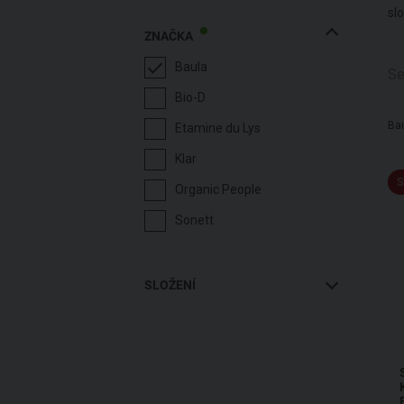
Cruelty Free
sl
ZNAČKA
ECO CONTROL
Baula
ECO GARANTIE
Od nejdražšího
Abecedně A-Z
Ab
Se
Bio-D
Ecocert
Ba
Etamine du Lys
ICEA
Klar
LEAPING BUNNY(HCS)
S
Organic People
VEGAN
Sonett
SLOŽENÍ
Bez palmového oleje
Bez parabenů
Bez SLS a SLES