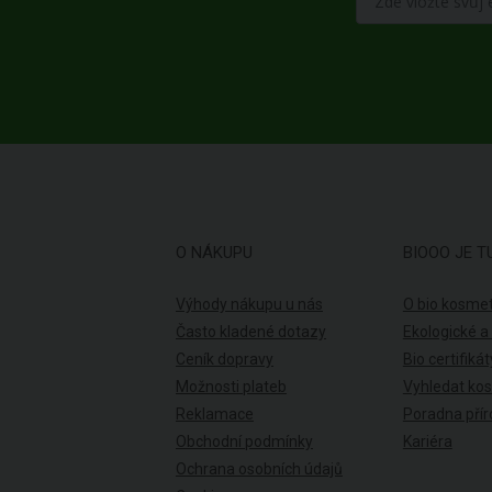
O NÁKUPU
BIOOO JE T
Výhody nákupu u nás
O bio kosmet
Často kladené dotazy
Ekologické a
Ceník dopravy
Bio certifikát
Možnosti plateb
Vyhledat ko
Reklamace
Poradna přír
Obchodní podmínky
Kariéra
Ochrana osobních údajů