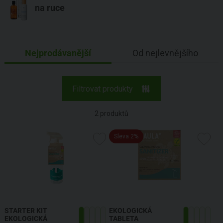
na ruce
Nejprodávanější
Od nejlevnějšího
Filtrovat produkty
2
produktů
Sleva 2%
STARTER KIT
EKOLOGICKÁ
EKOLOGICKÁ
TABLETA