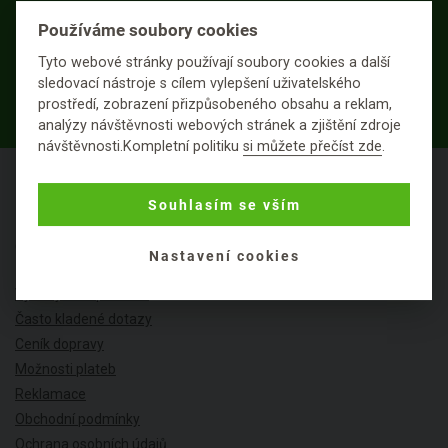
Používáme soubory cookies
Tyto webové stránky používají soubory cookies a další
sledovací nástroje s cílem vylepšení uživatelského
PŘIHLÁSIT K ODBĚRU
prostředí, zobrazení přizpůsobeného obsahu a reklam,
analýzy návštěvnosti webových stránek a zjištění zdroje
návštěvnosti.Kompletní politiku
si můžete přečíst zde
.
Souhlasím se vším
O NÁKUPU
Nastavení cookies
Výhody nákupu u nás
Často kladené dotazy
Ceník dopravy
Možnosti plateb
Reklamace
Obchodní podmínky
Ochrana osobních údajů