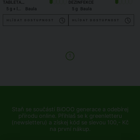
TABLETA
DEZINFEKCE
DEZINFEKCE
5 g + láhev
Baula
5 g
Baula
HLÍDAT DOSTUPNOST
HLÍDAT DOSTUPNOST
1
Staň se součástí BiOOO generace a odebírej
přírodu online. Přihlaš se k greenletteru
(newsletteru) a získej kód se slevou 100,- Kč
na první nákup.