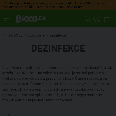
Přijdte si pro oblíbené produkty na prodejnu Karlín! I v roce 2026 máme
otevřeno 7 dní v týdnu! A regály zcela narvané zbožím!
BiOOO.cz
/
Ekodrogerie
/
Dezinfekce
DEZINFEKCE
Dezinfekční prostředky jsou v domácnostech stále oblíbenější, a tak
je dobrá zpráva, že i tuto důležitou položku je možné pořídit v bio
kvalitě či vyrobenou čistě z přírodních složek. Účinné roztoky jsou
určené pro použití v domácnosti na různé povrchy v koupelnách, na
spotřebičích a pracovních plochách, ale existují také prostředky
přímo vyrobené pro aplikaci na kůži, což ocení nejen maminky
malých dětí, ale kupříkladu také cestovatelé.