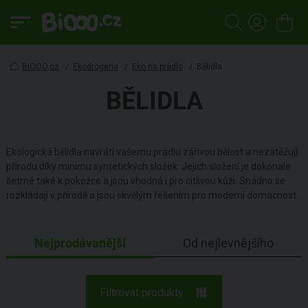
BiOOO.cz
/
Ekodrogerie
/
Eko na prádlo
/
Bělidla
BĚLIDLA
Ekologická bělidla navrátí vašemu prádlu zářivou bělost a nezatěžují
přírodu díky minimu syntetických složek. Jejich složení je dokonale
šetrné také k pokožce a jsou vhodná i pro citlivou kůži. Snadno se
rozkládají v přírodě a jsou skvělým řešením pro moderní domácnost.
Nejprodávanější
Od nejlevnějšího
Filtrovat produkty