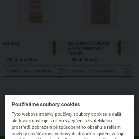
BĚLIDLO
BĚLICÍ PROSTŘEDEK
A ODSTRAŇOVAČ
SKVRN
400 g
AlmaWin
60 ml
Sonett
HLÍDAT DOSTUPNOST
HLÍDAT DOSTUPNOST
Používáme soubory cookies
1
Tyto webové stránky používají soubory cookies a další
sledovací nástroje s cílem vylepšení uživatelského
prostředí, zobrazení přizpůsobeného obsahu a reklam,
analýzy návštěvnosti webových stránek a zjištění zdroje