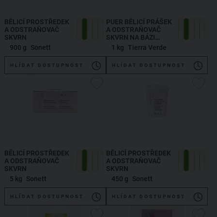
BĚLICÍ PROSTŘEDEK
PUER BĚLICÍ PRÁŠEK
A ODSTRAŇOVAČ
A ODSTRAŇOVAČ
SKVRN
SKVRN NA BÁZI
KYSLÍKU
900 g
Sonett
1 kg
Tierra Verde
HLÍDAT DOSTUPNOST
HLÍDAT DOSTUPNOST
BĚLICÍ PROSTŘEDEK
BĚLICÍ PROSTŘEDEK
A ODSTRAŇOVAČ
A ODSTRAŇOVAČ
SKVRN
SKVRN
5 kg
Sonett
450 g
Sonett
HLÍDAT DOSTUPNOST
HLÍDAT DOSTUPNOST