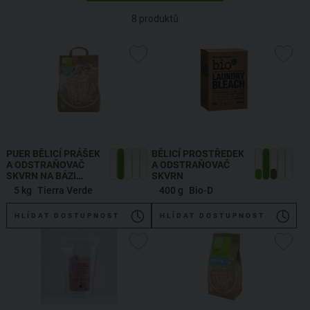
8
produktů
PUER BĚLICÍ PRÁŠEK
BĚLICÍ PROSTŘEDEK
A ODSTRAŇOVAČ
A ODSTRAŇOVAČ
SKVRN NA BÁZI
SKVRN
KYSLÍKU
5 kg
Tierra Verde
400 g
Bio-D
HLÍDAT DOSTUPNOST
HLÍDAT DOSTUPNOST