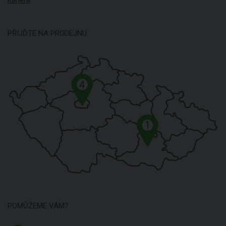
PŘIJĎTE NA PRODEJNU
4
1
POMŮŽEME VÁM?