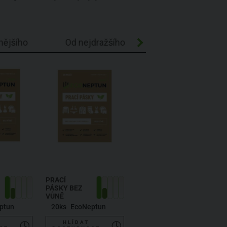
nějšího
Od nejdražšího
Abecedně A-Z
PRACÍ
PÁSKY BEZ
VŮNĚ
ptun
20ks
EcoNeptun
HLÍDAT