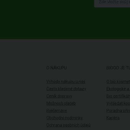
O NÁKUPU
BIOOO JE T
Výhody nákupu u nás
O bio kosmet
Často kladené dotazy
Ekologické a
Ceník dopravy
Bio certifikát
Možnosti plateb
Vyhledat ko
Reklamace
Poradna přír
Obchodní podmínky
Kariéra
Ochrana osobních údajů