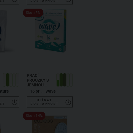
ST
DOSTUPNOST
Sleva 5%
PRACÍ
PROUŽKY S
JEMNOU
VŮNÍ KLASIK
ature
16 praní
Wave
NA 16 PRANÍ
HLÍDAT
ST
DOSTUPNOST
Sleva 14%