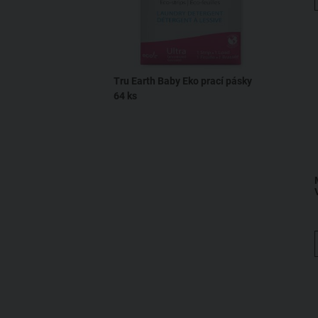
Wave
Kompostovatelný
Biodegradabilní
Ekologický
Tru Earth Baby Eko prací pásky
64 ks