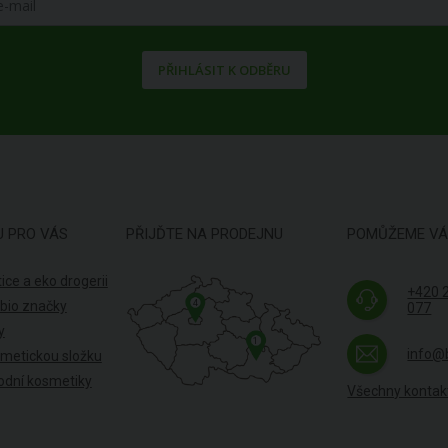
PŘIHLÁSIT K ODBĚRU
U PRO VÁS
PŘIJĎTE NA PRODEJNU
POMŮŽEME V
ice a eko drogerii
+420 
4
 bio značky
077
y
1
info@
smetickou složku
odní kosmetiky
Všechny kontak