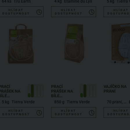
64 ks
Tru Earth
4 kg
Etamine du Lys
5 kg
Tierra
POUDRE
HLÍDAT
HLÍDAT
HLÍDAT
DOSTUPNOST
DOSTUPNOST
DOSTUPNO
PRACÍ
PRACÍ
VAJÍČKO NA
PRÁŠEK NA
PRÁŠEK NA
PRANÍ
BÍLÉ
BÍLÉ
PRÁDLO A
PRÁDLO A
5 kg
Tierra Verde
850 g
Tierra Verde
70 praní, svěží bavlna
LÁTKOVÉ
LÁTKOVÉ
PLENY
PLENY
HLÍDAT
HLÍDAT
HLÍDAT
DOSTUPNOST
DOSTUPNOST
DOSTUPNO