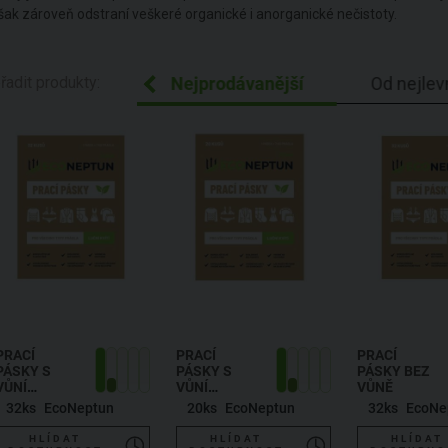
šak zároveň odstraní veškeré organické i anorganické nečistoty.
ecedně Z-A
řadit produkty:
Nejprodávanější
Od nejlev
PRACÍ
PRACÍ
PRACÍ
PÁSKY S
PÁSKY S
PÁSKY BEZ
VŮNÍ
VŮNÍ
VŮNĚ
LUČNÍHO
LUČNÍHO
32ks
EcoNeptun
20ks
EcoNeptun
32ks
EcoNe
KVÍTÍ
KVÍTÍ
HLÍDAT
HLÍDAT
HLÍDAT