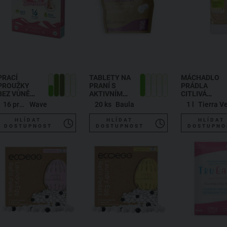
PRACÍ
TABLETY NA
MÁCHADLO
PROUŽKY
PRANÍ S
PRÁDLA
BEZ VŮNĚ
AKTIVNÍM
CITLIVÁ
SENSITIVE
KYSLÍKEM
POKOŽKA
16 praní
Wave
20 ks
Baula
1 l
Tierra V
NA 16 PRANÍ
HLÍDAT
HLÍDAT
HLÍDAT
DOSTUPNOST
DOSTUPNOST
DOSTUPNO