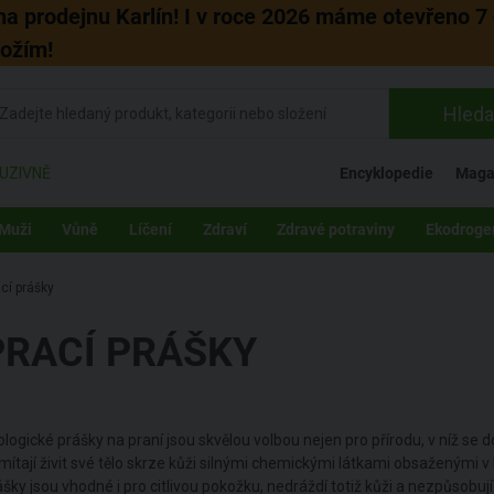
 na prodejnu Karlín! I v roce 2026 máme otevřeno 7 
božím!
Hleda
UZIVNĚ
Encyklopedie
Maga
Muži
Vůně
Líčení
Zdraví
Zdravé potraviny
Ekodroge
cí prášky
PRACÍ PRÁŠKY
ologické prášky na praní jsou skvělou volbou nejen pro přírodu, v níž se d
mítají živit své tělo skrze kůži silnými chemickými látkami obsaženými v
ášky jsou vhodné i pro citlivou pokožku, nedráždí totiž kůži a nezpůsobují