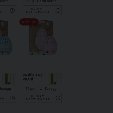
 Verde
850 g
Tierra Verde
HLÍDAT
ST
DOSTUPNOST
Sleva 12%
VAJÍČKO NA
PRANÍ
Ecoegg
70 praní, jarní květy
Ecoegg
HLÍDAT
ST
DOSTUPNOST