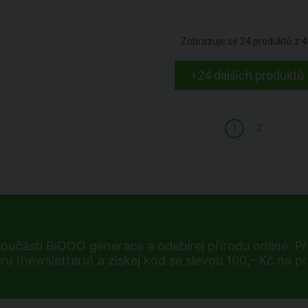
Zobrazuje se
24
produktů z
4
+24 dalších produktů
1
2
součástí BiOOO generace a odebírej přírodu online. Při
ru (newsletteru) a získej kód se slevou 100,- Kč na p