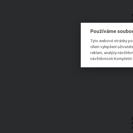
Používáme soubor
Tyto webové stránky pou
cílem vylepšení uživate
reklam, analýzy návštěvn
návštěvnosti.Kompletní 