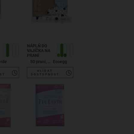
NÁPLŇ DO
VAJÍČKA NA
PRANÍ
erde
50 praní, bavlna
Ecoegg
HLÍDAT
ST
DOSTUPNOST