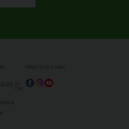
ÁM?
PŘIDEJTE SE K NÁM!
220 555
(9-
17h)
biooo.cz
ty