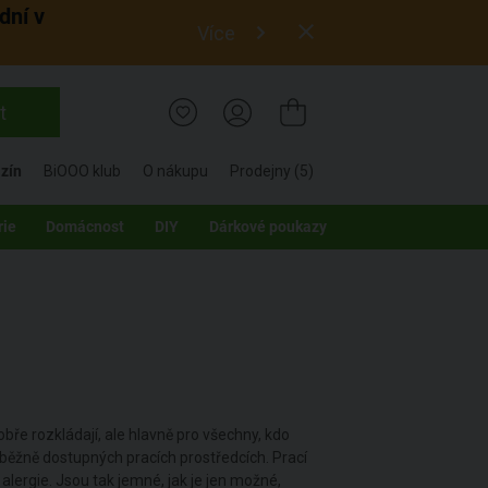
dní v
Více
t
zín
BiOOO klub
O nákupu
Prodejny (5)
rie
Domácnost
DIY
Dárkové poukazy
obře rozkládají, ale hlavně pro všechny, kdo
 běžně dostupných pracích prostředcích. Prací
 alergie. Jsou tak jemné, jak je jen možné,