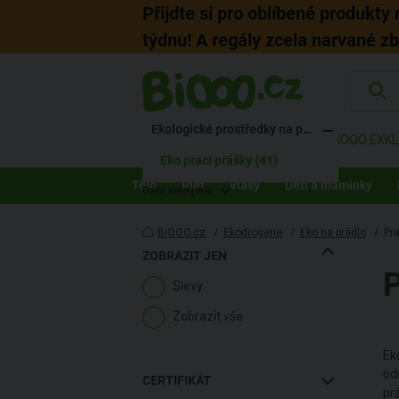
Přijdte si pro oblíbené produkty
týdnu! A regály zcela narvané z
KATEGORIE
Ekologická drogerie (399)
Ekologické prostředky na prádlo (163)
ZNAČKY
AKCE
BIOOO EXKL
Eko prací prášky (41)
Tělo
Pleť
Vlasy
Děti a maminky
Další kategorie
BiOOO.cz
/
Ekodrogerie
/
Eko na prádlo
/
Pra
ZOBRAZIT JEN
Slevy
Zobrazit vše
Ek
od
CERTIFIKÁT
pr