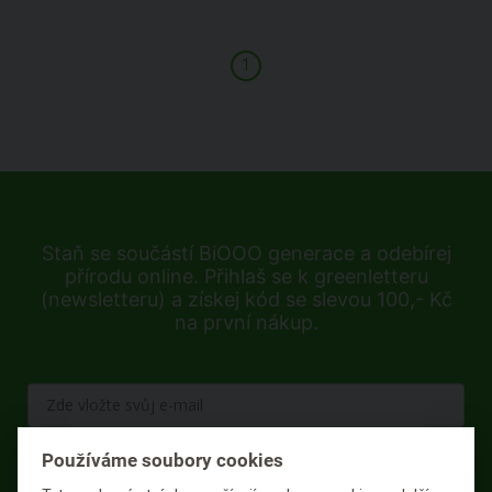
1
Staň se součástí BiOOO generace a odebírej
přírodu online. Přihlaš se k greenletteru
(newsletteru) a získej kód se slevou 100,- Kč
na první nákup.
Používáme soubory cookies
PŘIHLÁSIT K ODBĚRU