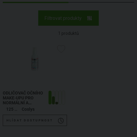
Filtrovat produkty
1
produktů
ODLIČOVAČ OČNÍHO
MAKE-UPU PRO
NORMÁLNÍ A
SMÍŠENOU PLEŤ
,
125 ml
Coslys
EYE MAKE UP
REMOVER
HLÍDAT DOSTUPNOST