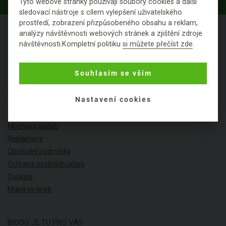
Tyto webové stránky používají soubory cookies a další
sledovací nástroje s cílem vylepšení uživatelského
prostředí, zobrazení přizpůsobeného obsahu a reklam,
analýzy návštěvnosti webových stránek a zjištění zdroje
návštěvnosti.Kompletní politiku
si můžete přečíst zde
.
O NÁKUPU
Souhlasím se vším
Výhody nákupu u nás
Nastavení cookies
Často kladené dotazy
Ceník dopravy
Možnosti plateb
Reklamace
Obchodní podmínky
Ochrana osobních údajů
Cookies
Mapa stránek
BIOOO JE TU PRO VÁS