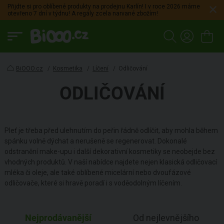
Přijdte si pro oblíbené produkty na prodejnu Karlín! I v roce 2026 máme
otevřeno 7 dní v týdnu! A regály zcela narvané zbožím!
BiOOO.cz
/
Kosmetika
/
Líčení
/
Odličování
ODLIČOVÁNÍ
Pleť je třeba před ulehnutím do peřin řádně odlíčit, aby mohla během
spánku volně dýchat a nerušeně se regenerovat. Dokonalé
odstranění make-upu i další dekorativní kosmetiky se neobejde bez
vhodných produktů. V naší nabídce najdete nejen klasická odličovací
mléka či oleje, ale také oblíbené micelární nebo dvoufázové
odličovače, které si hravě poradí i s voděodolným líčením.
Nejprodávanější
Od nejlevnějšího