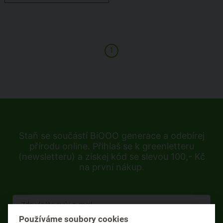
1
Staň se součástí BiOOO generace a odebírej
přírodu online. Přihlaš se k greenletteru
(newsletteru) a získej kód se slevou 100,- Kč
na první nákup.
Používáme soubory cookies