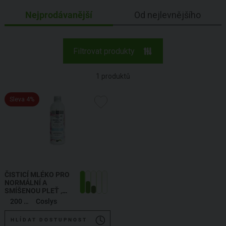
Nejprodávanější
Od nejlevnějšího
Filtrovat produkty
1
produktů
Sleva 4%
ČISTICÍ MLÉKO PRO
NORMÁLNÍ A
SMÍŠENOU PLEŤ
,
FACIAL CLEANSING
200 ml
Coslys
MILK
HLÍDAT DOSTUPNOST