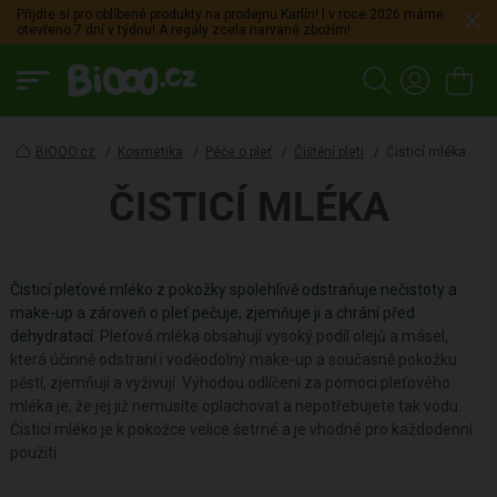
Přijdte si pro oblíbené produkty na prodejnu Karlín! I v roce 2026 máme
otevřeno 7 dní v týdnu! A regály zcela narvané zbožím!
BiOOO.cz
/
Kosmetika
/
Péče o pleť
/
Čištění pleti
/
Čisticí mléka
ČISTICÍ MLÉKA
Čisticí pleťové mléko z pokožky spolehlivě odstraňuje nečistoty a
make-up a zároveň o pleť pečuje, zjemňuje ji a chrání před
dehydratací.
Pleťová mléka obsahují vysoký podíl olejů a másel,
která účinně odstraní i voděodolný make-up a současně pokožku
pěstí, zjemňují a vyživují. Výhodou odlíčení za pomoci pleťového
mléka je, že jej již nemusíte oplachovat a nepotřebujete tak vodu.
Čisticí mléko je k pokožce velice šetrné a je vhodné pro každodenní
použití.