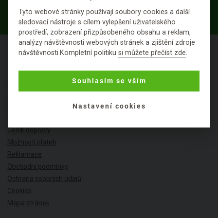
Tyto webové stránky používají soubory cookies a další
PŘIHLÁSIT K ODBĚRU
sledovací nástroje s cílem vylepšení uživatelského
prostředí, zobrazení přizpůsobeného obsahu a reklam,
analýzy návštěvnosti webových stránek a zjištění zdroje
návštěvnosti.Kompletní politiku
si můžete přečíst zde
.
Souhlasím se vším
O NÁKUPU
Výhody nákupu u nás
Nastavení cookies
Často kladené dotazy
Ceník dopravy
Možnosti plateb
Reklamace
Obchodní podmínky
Ochrana osobních údajů
Cookies
Mapa stránek