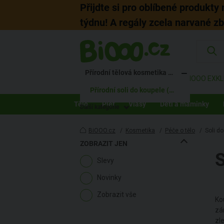
Přijdte si pro oblíbené produkty
týdnu! A regály zcela narvané z
KATEGORIE
Přírodní kosmetika (4534)
Přírodní tělová kosmetika (1187)
ZNAČKY
AKCE
BIOOO EXKL
Přírodní soli do koupele (41)
Tělo
Pleť
Vlasy
Děti a maminky
Další kategorie
BiOOO.cz
/
Kosmetika
/
Péče o tělo
/
Soli d
ZOBRAZIT JEN
Slevy
Novinky
Zobrazit vše
Ko
zá
zle