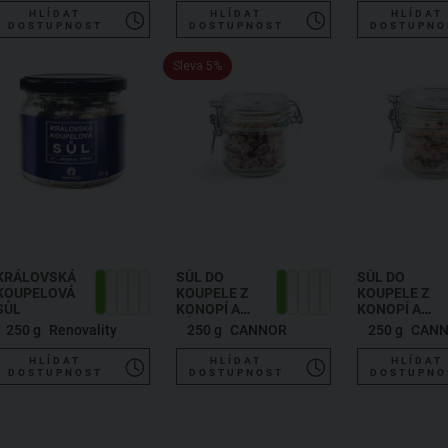
HLÍDAT
HLÍDAT
HLÍDAT
DOSTUPNOST
DOSTUPNOST
DOSTUPNO
Sleva 5%
KRÁLOVSKÁ
SŮL DO
SŮL DO
KOUPELOVÁ
KOUPELE Z
KOUPELE Z
SŮL
KONOPÍ A
KONOPÍ A
RŮŽE
LEVANDULE
250 g
Renovality
250 g
CANNOR
250 g
CAN
HLÍDAT
HLÍDAT
HLÍDAT
DOSTUPNOST
DOSTUPNOST
DOSTUPNO