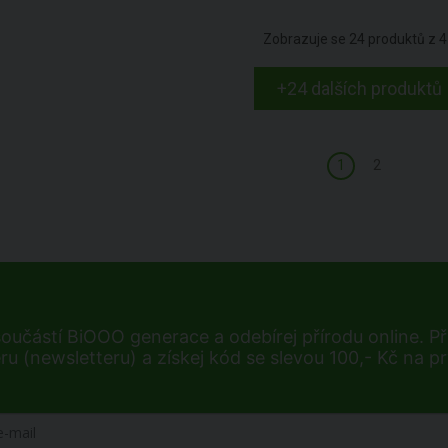
Zobrazuje se
24
produktů z
4
+24 dalších produktů
1
2
součástí BiOOO generace a odebírej přírodu online. Při
ru (newsletteru) a získej kód se slevou 100,- Kč na p