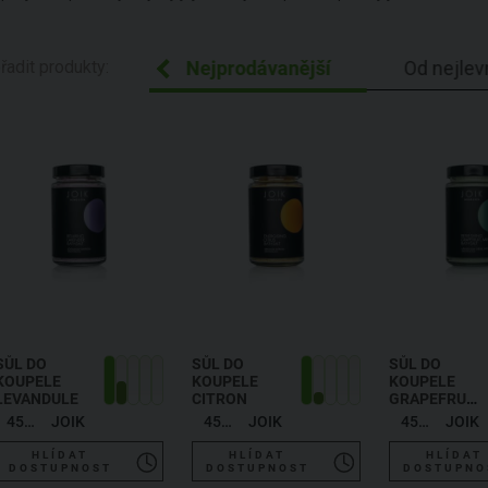
ecedně Z-A
řadit produkty:
Nejprodávanější
Od nejlev
SŮL DO
SŮL DO
SŮL DO
KOUPELE
KOUPELE
KOUPELE
LEVANDULE
CITRON
GRAPEFRUIT,
MÁTA A
450 g
JOIK
450 g
JOIK
450 g
JOIK
JALOVEC
HLÍDAT
HLÍDAT
HLÍDAT
DOSTUPNOST
DOSTUPNOST
DOSTUPNO