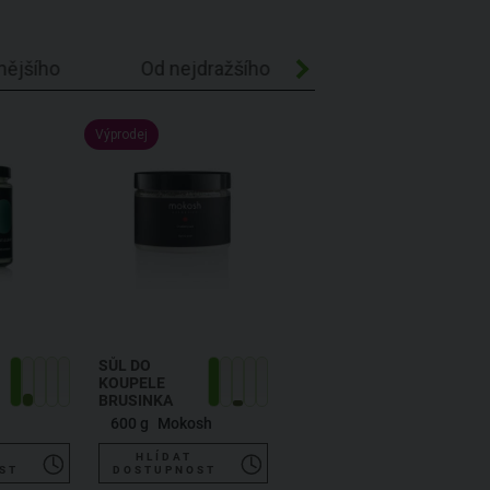
nějšího
Od nejdražšího
Abecedně A-Z
Výprodej
SŮL DO
KOUPELE
BRUSINKA
600 g
Mokosh
HLÍDAT
ST
DOSTUPNOST