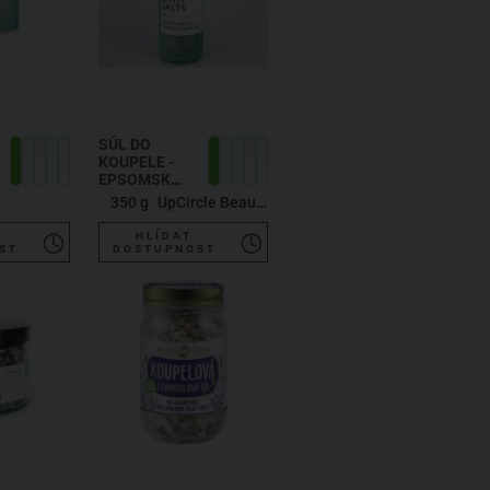
SŮL DO
KOUPELE -
EPSOMSKÁ,
MOŘSKÁ A
350 g
UpCircle Beauty
HIMALÁJSKÁ
RŮŽOVÁ
HLÍDAT
ST
DOSTUPNOST