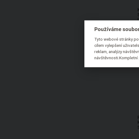
Používáme soubor
Tyto webové stránky pou
cílem vylepšení uživate
reklam, analýzy návštěvn
návštěvnosti.Kompletní 