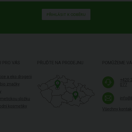
PŘIHLÁSIT K ODBĚRU
U PRO VÁS
PŘIJĎTE NA PRODEJNU
POMŮŽEME V
ice a eko drogerii
+420 
4
 bio značky
077
y
1
info@
smetickou složku
odní kosmetiky
Všechny kontak