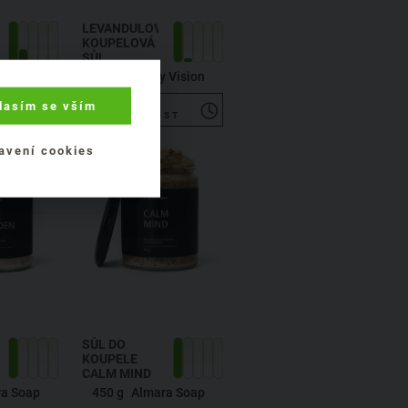
LEVANDULOVÁ
KOUPELOVÁ
SŮL
rinka
400 g
Purity Vision
lasím se vším
HLÍDAT
ST
DOSTUPNOST
avení cookies
SŮL DO
KOUPELE
CALM MIND
a Soap
450 g
Almara Soap