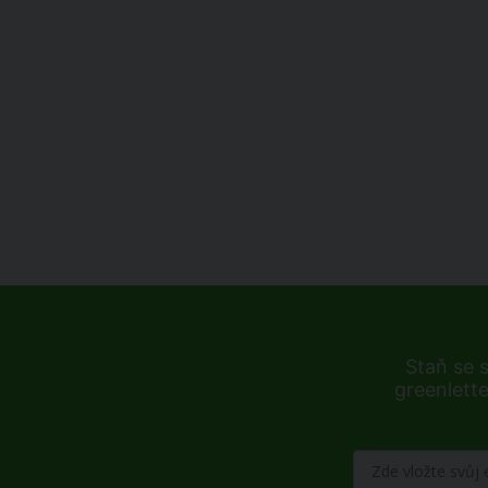
Staň se 
greenlette