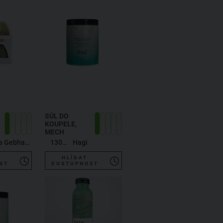
SŮL DO
KOUPELE,
MECH
Martina Gebhardt
1300 g
Hagi
HLÍDAT
ST
DOSTUPNOST