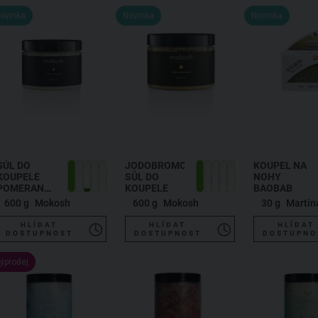
ovinka
Novinka
Novinka
SŮL DO
JODOBROMOVÁ
KOUPEL NA
KOUPELE
SŮL DO
NOHY
POMERANČ
KOUPELE
BAOBAB
A SKOŘICE
600 g
Mokosh
600 g
Mokosh
30 g
HLÍDAT
HLÍDAT
HLÍDAT
DOSTUPNOST
DOSTUPNOST
DOSTUPNO
ýprodej