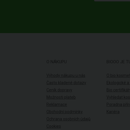
O NÁKUPU
BIOOO JE T
Výhody nákupu u nás
O bio kosmet
Často kladené dotazy
Ekologické a
Ceník dopravy
Bio certifikát
Možnosti plateb
Vyhledat ko
Reklamace
Poradna přír
Obchodní podmínky
Kariéra
Ochrana osobních údajů
Cookies