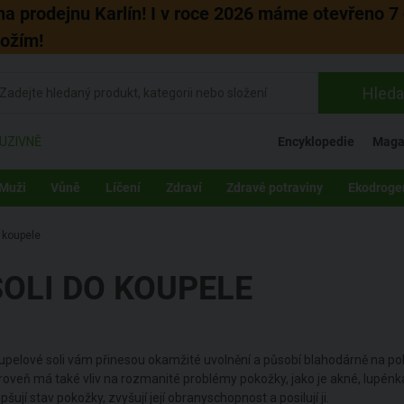
 na prodejnu Karlín! I v roce 2026 máme otevřeno 7 
božím!
Hleda
UZIVNĚ
Encyklopedie
Maga
Muži
Vůně
Líčení
Zdraví
Zdravé potraviny
Ekodroge
o koupele
SOLI DO KOUPELE
upelové soli vám přinesou okamžité uvolnění a působí blahodárně na p
roveň má také vliv na rozmanité problémy pokožky, jako je akné, lupén
pšují stav pokožky, zvyšují její obranyschopnost a posilují ji.