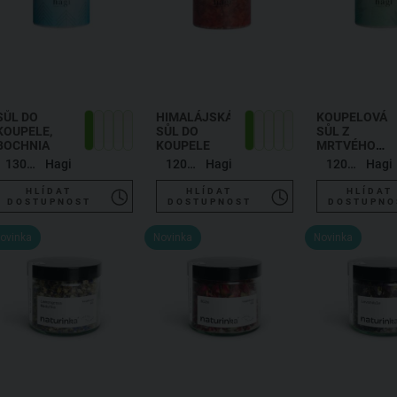
SŮL DO
HIMALÁJSKÁ
KOUPELOVÁ
KOUPELE,
SŮL DO
SŮL Z
BOCHNIA
KOUPELE
MRTVÉHO
MOŘE
1300 g
Hagi
1200 g
Hagi
1200 g
Hagi
HLÍDAT
HLÍDAT
HLÍDAT
DOSTUPNOST
DOSTUPNOST
DOSTUPNO
ovinka
Novinka
Novinka