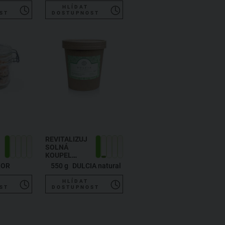
HLÍDAT
ST
DOSTUPNOST
REVITALIZUJÍCÍ
SOLNÁ
KOUPEL
SMRK A
NOR
550 g
DULCIA natural
EUCALYPTUS
HLÍDAT
ST
DOSTUPNOST