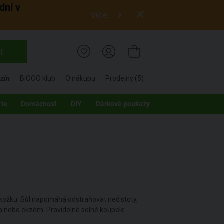
dní v
Více
t
zín
BiOOO klub
O nákupu
Prodejny (5)
rie
Domácnost
DIY
Dárkové poukazy
okožku. Sůl napomáhá odstraňovat nečistoty,
ka nebo ekzém. Pravidelné solné koupele