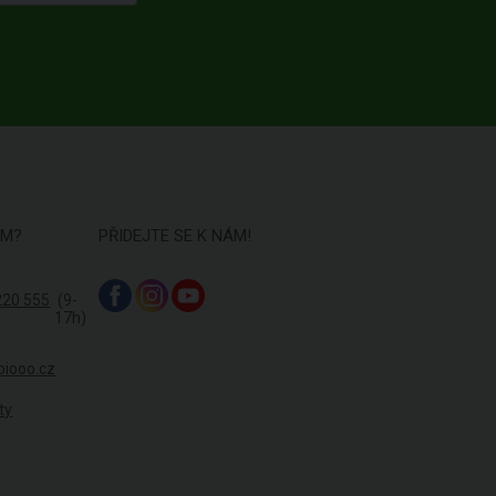
ÁM?
PŘIDEJTE SE K NÁM!
220 555
(9-
17h)
biooo.cz
ty