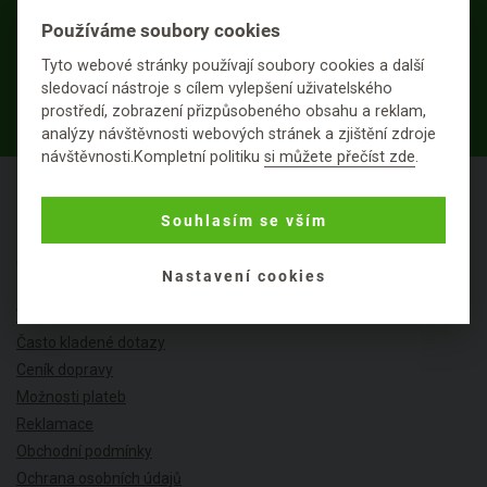
Používáme soubory cookies
Tyto webové stránky používají soubory cookies a další
sledovací nástroje s cílem vylepšení uživatelského
PŘIHLÁSIT K ODBĚRU
prostředí, zobrazení přizpůsobeného obsahu a reklam,
analýzy návštěvnosti webových stránek a zjištění zdroje
návštěvnosti.Kompletní politiku
si můžete přečíst zde
.
Souhlasím se vším
O NÁKUPU
Nastavení cookies
Výhody nákupu u nás
Často kladené dotazy
Ceník dopravy
Možnosti plateb
Reklamace
Obchodní podmínky
Ochrana osobních údajů