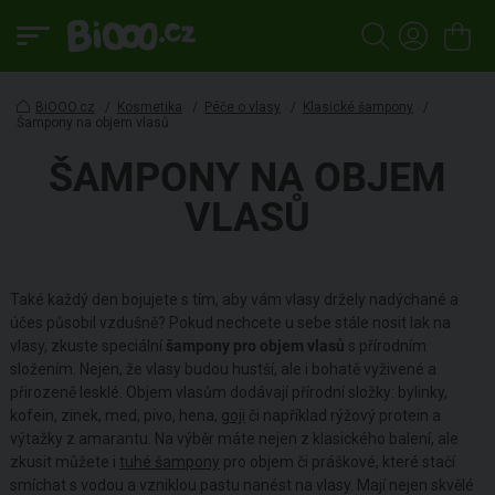
BiOOO.cz
/
Kosmetika
/
Péče o vlasy
/
Klasické šampony
/
Šampony na objem vlasů
ŠAMPONY NA OBJEM
VLASŮ
Také každý den bojujete s tím, aby vám vlasy držely nadýchané a
účes působil vzdušně? Pokud nechcete u sebe stále nosit lak na
vlasy, zkuste speciální
šampony pro objem vlasů
s přírodním
složením. Nejen, že vlasy budou hustší, ale i bohatě vyživené a
přirozeně lesklé. Objem vlasům dodávají přírodní složky: bylinky,
kofein, zinek, med, pivo, hena,
goji
či například rýžový protein a
výtažky z amarantu. Na výběr máte nejen z klasického balení, ale
zkusit můžete i
tuhé šampony
pro objem či práškové, které stačí
smíchat s vodou a vzniklou pastu nanést na vlasy. Mají nejen skvělé