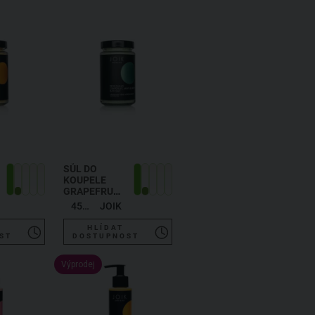
SŮL DO
KOUPELE
GRAPEFRUIT,
MÁTA A
450 g
JOIK
JALOVEC
HLÍDAT
ST
DOSTUPNOST
Výprodej