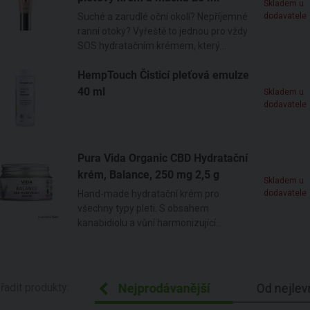
Skladem u
Suché a zarudlé oční okolí? Nepříjemné
dodavatele
ranní otoky? Vyřeště to jednou pro vždy
SOS hydratačním krémem, který
můžete zároveň využít jako masku.
HempTouch Čisticí pleťová emulze
40 ml
Skladem u
dodavatele
Pura Vida Organic CBD Hydratační
krém, Balance, 250 mg
2,5 g
Skladem u
Hand-made hydratační krém pro
dodavatele
všechny typy pleti. S obsahem
kanabidiolu a vůní harmonizující
levandule.
ecedně Z-A
řadit produkty:
Nejprodávanější
Od nejlev