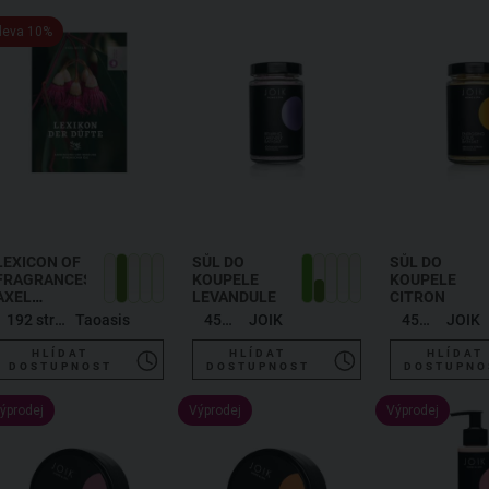
leva 10%
LEXICON OF
SŮL DO
SŮL DO
FRAGRANCES,
KOUPELE
KOUPELE
AXEL
LEVANDULE
CITRON
MEYER,
192 stran
Taoasis
450 g
JOIK
450 g
JOIK
POŠKOZENO
, AXEL
HLÍDAT
HLÍDAT
HLÍDAT
MEYER:
DOSTUPNOST
DOSTUPNOST
DOSTUPNO
LEXIKON
DER DÜFTE
ýprodej
Výprodej
Výprodej