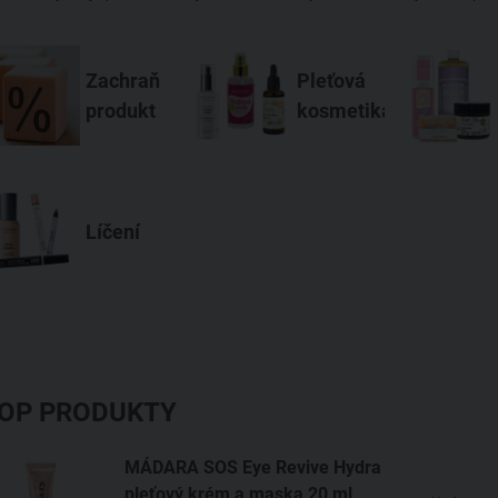
Zachraň
Pleťová
produkt
kosmetika
Líčení
OP PRODUKTY
MÁDARA SOS Eye Revive Hydra
pleťový krém a maska
20 ml