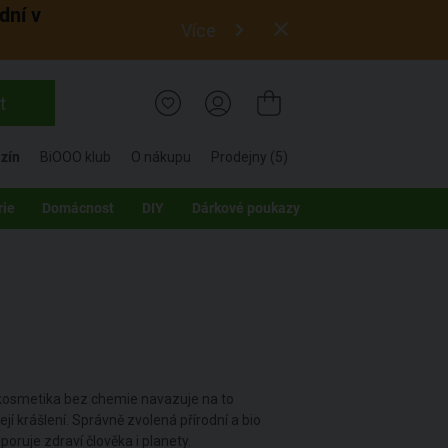
dní v
Více
t
zín
BiOOO klub
O nákupu
Prodejny (5)
rie
Domácnost
DIY
Dárkové poukazy
io kosmetika bez chemie navazuje na to
její krášlení. Správně zvolená přírodní a bio
poruje zdraví člověka i planety.