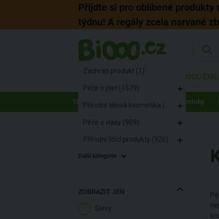
Přijdte si pro oblíbené produkty
týdnu! A regály zcela narvané z
KATEGORIE
Přírodní kosmetika (4534)
Zachraň produkt (1)
ZNAČKY
AKCE
BIOOO EXKL
Péče o pleť (1579)
Tělo
Pleť
Vlasy
Děti a maminky
Přírodní tělová kosmetika (1187)
Péče o vlasy (909)
BiOOO.cz
/
Kosmetika
Přírodní líčící produkty (926)
Další kategorie
ZOBRAZIT JEN
Pé
nej
Slevy
ko