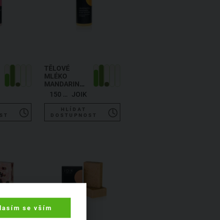
TĚLOVÉ
MLÉKO
MANDARINKA
A
150 ml
JOIK
GRAPEFRUIT
HLÍDAT
ST
DOSTUPNOST
lasím se vším