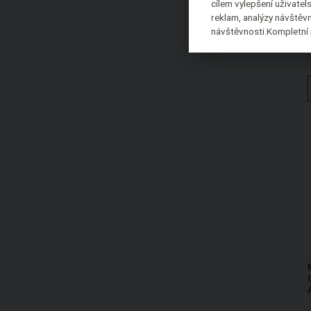
cílem vylepšení uživate
Dr. Bronner's
reklam, analýzy návštěvn
Zero Plastic Inside
návštěvnosti.Kompletní 
Dr.PAWPAW
Dudu-Osun
DULCIA natural
EasyBody
Ecce Vita
Eco Cosmetics
ecodis
Ekia Cosmétiques
Eliah Sahil Organic
Emma Noel
Energy
Ere Perez