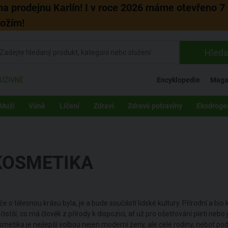
 na prodejnu Karlín! I v roce 2026 máme otevřeno 7 
božím!
Hleda
UZIVNĚ
Encyklopedie
Maga
Muži
Vůně
Líčení
Zdraví
Zdravé potraviny
Ekodroge
KOSMETIKA
če o tělesnou krásu byla, je a bude součástí lidské kultury. Přírodní a b
čistší, co má člověk z přírody k dispozici, ať už pro ošetřování pleti nebo 
smetika je nejlepší volbou nejen moderní ženy, ale celé rodiny, neboť pod