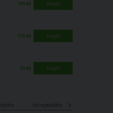
799 Kč
Koupit
179 Kč
Koupit
30 Kč
Koupit
nějšího
Od nejdražšího
Abecedně A-Z