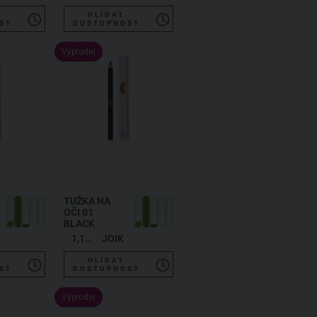
HLÍDAT
ST
DOSTUPNOST
Výprodej
TUŽKA NA
OČI 01
BLACK
1,19 g
JOIK
HLÍDAT
ST
DOSTUPNOST
Výprodej