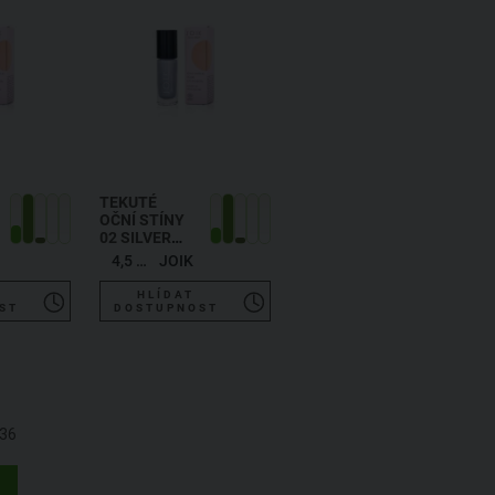
TEKUTÉ
OČNÍ STÍNY
02 SILVER
GREY
4,5 ml
JOIK
HLÍDAT
ST
DOSTUPNOST
36