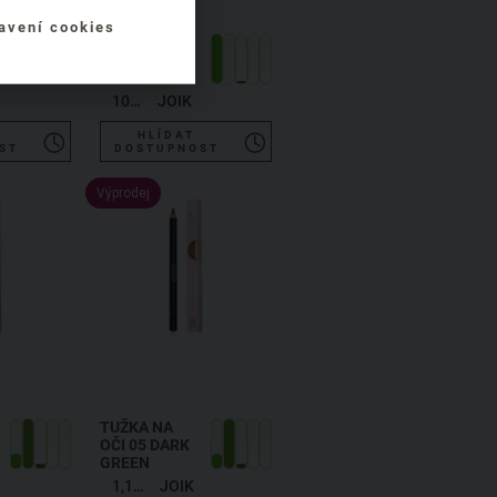
avení cookies
EXFOLIAČNÍ
MÝDLO
OVES A MED
100 g
JOIK
HLÍDAT
ST
DOSTUPNOST
Výprodej
TUŽKA NA
OČI 05 DARK
GREEN
1,19 g
JOIK