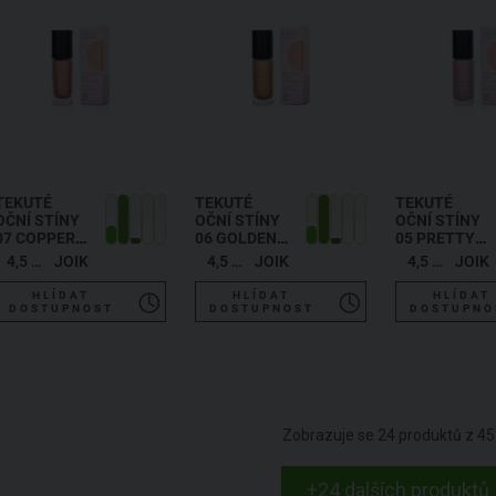
TEKUTÉ
TEKUTÉ
TEKUTÉ
OČNÍ STÍNY
OČNÍ STÍNY
OČNÍ STÍNY
07 COPPER
06 GOLDEN
05 PRETTY
GLAM
GODDESS
IN PINK
4,5 ml
JOIK
4,5 ml
JOIK
4,5 ml
JOIK
HLÍDAT
HLÍDAT
HLÍDAT
DOSTUPNOST
DOSTUPNOST
DOSTUPNO
Zobrazuje se
24
produktů z
45
+24 dalších produktů