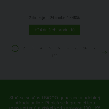
Zobrazuje se
24
produktů z
4536
+24 dalších produktů
1
2
3
4
5
6
~
25
26
~
189
Staň se součástí BiOOO generace a odebírej
přírodu online. Přihlaš se k greenletteru
(newsletteru) a získej kód se slevou 100,- Kč