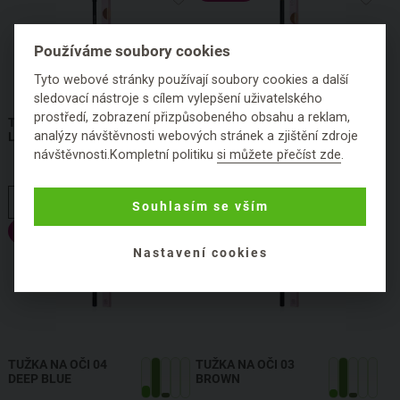
Používáme soubory cookies
Tyto webové stránky používají soubory cookies a další
sledovací nástroje s cílem vylepšení uživatelského
prostředí, zobrazení přizpůsobeného obsahu a reklam,
TUŽKA NA OBOČÍ 01
TUŽKA NA OČI 05
analýzy návštěvnosti webových stránek a zjištění zdroje
LIGHT BROWN
DARK GREEN
návštěvnosti.Kompletní politiku
si můžete přečíst zde
.
1,19 g
JOIK
1,19 g
JOIK
HLÍDAT DOSTUPNOST
HLÍDAT DOSTUPNOST
Souhlasím se vším
Výprodej
Nastavení cookies
TUŽKA NA OČI 04
TUŽKA NA OČI 03
DEEP BLUE
BROWN