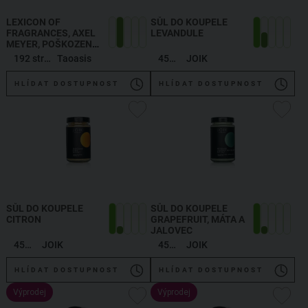
LEXICON OF
SŮL DO KOUPELE
FRAGRANCES, AXEL
LEVANDULE
MEYER, POŠKOZENO
,
AXEL MEYER:
192 stran
Taoasis
450 g
JOIK
LEXIKON DER DÜFTE
HLÍDAT DOSTUPNOST
HLÍDAT DOSTUPNOST
SŮL DO KOUPELE
SŮL DO KOUPELE
CITRON
GRAPEFRUIT, MÁTA A
JALOVEC
450 g
JOIK
450 g
JOIK
HLÍDAT DOSTUPNOST
HLÍDAT DOSTUPNOST
Výprodej
Výprodej