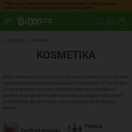
Přijdte si pro oblíbené produkty na prodejnu Karlín! I v roce 2026 máme
otevřeno 7 dní v týdnu! A regály zcela narvané zbožím!
BiOOO.cz
/
Kosmetika
KOSMETIKA
Péče o tělesnou krásu byla, je a bude součástí lidské kultury. Přírodní
a bio kosmetika bez chemie navazuje na to nejčistší, co má člověk z
přírody k dispozici, ať už pro ošetřování pleti nebo její krášlení.
Správně zvolená přírodní a bio kosmetika je nejlepší volbou nejen
moderní ženy, ale celé rodiny, neboť podporuje zdraví člověka i
planety.
Pleťová
Zachraň produkt