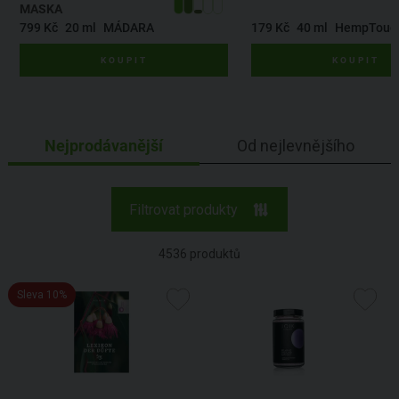
MASKA
799 Kč
20 ml
MÁDARA
179 Kč
40 ml
HempTouc
KOUPIT
KOUPIT
Nejprodávanější
Od nejlevnějšího
Filtrovat produkty
4536
produktů
Sleva 10%