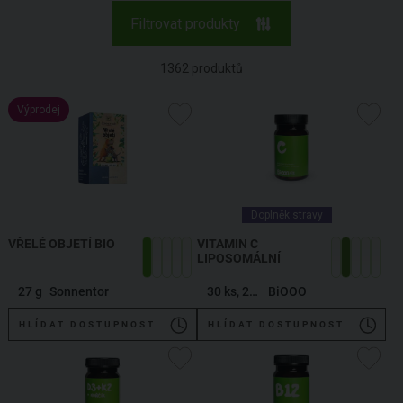
Filtrovat produkty
1362
produktů
Výprodej
Doplněk stravy
VŘELÉ OBJETÍ BIO
VITAMIN C
LIPOSOMÁLNÍ
27 g
Sonnentor
30 ks, 20,4 g
BiOOO
HLÍDAT DOSTUPNOST
HLÍDAT DOSTUPNOST