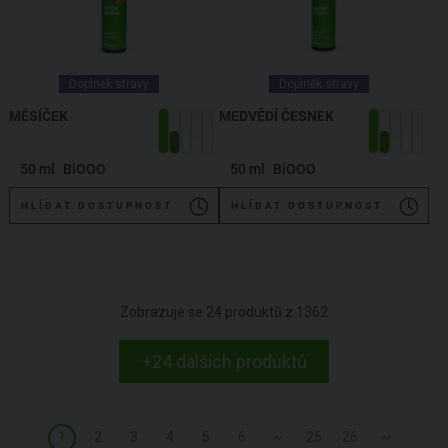
Doplněk stravy
Doplněk stravy
MĚSÍČEK
MEDVĚDÍ ČESNEK
50 ml
BiOOO
50 ml
BiOOO
HLÍDAT DOSTUPNOST
HLÍDAT DOSTUPNOST
Zobrazuje se
24
produktů z
1362
+24 dalších produktů
1
2
3
4
5
6
~
25
26
~