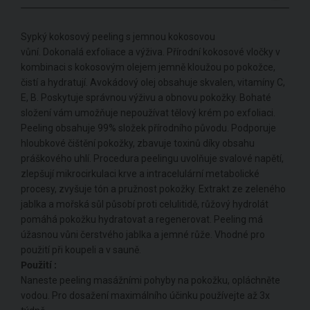
Sypký kokosový peeling s jemnou kokosovou
vůní. Dokonalá exfoliace a výživa. Přírodní kokosové vločky v
kombinaci s kokosovým olejem jemně kloužou po pokožce,
čistí a hydratují. Avokádový olej obsahuje skvalen, vitamíny C,
E, B. Poskytuje správnou výživu a obnovu pokožky. Bohaté
složení vám umožňuje nepoužívat tělový krém po exfoliaci.
Peeling obsahuje 99% složek přírodního původu. Podporuje
hloubkové čištění pokožky, zbavuje toxinů díky obsahu
práškového uhlí. Procedura peelingu uvolňuje svalové napětí,
zlepšují mikrocirkulaci krve a intracelulární metabolické
procesy, zvyšuje tón a pružnost pokožky. Extrakt ze zeleného
jablka a mořská sůl působí proti celulitidě, růžový hydrolát
pomáhá pokožku hydratovat a regenerovat. Peeling má
úžasnou vůni čerstvého jablka a jemné růže. Vhodné pro
použití při koupeli a v sauně.
Použití :
Naneste peeling masážními pohyby na pokožku, opláchněte
vodou. Pro dosažení maximálního účinku používejte až 3x