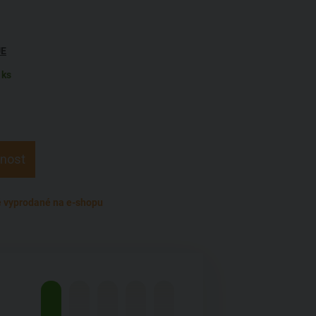
UE
 ks
pnost
 vyprodané na e-shopu