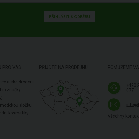
PŘIHLÁSIT K ODBĚRU
U PRO VÁS
PŘIJĎTE NA PRODEJNU
POMŮŽEME V
ice a eko drogerii
+420 
4
 bio značky
077
y
1
info@
smetickou složku
odní kosmetiky
Všechny kontak