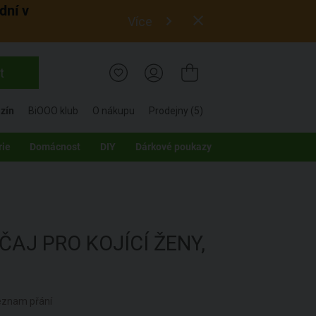
dní v
Více
t
zín
BiOOO klub
O nákupu
Prodejny (5)
rie
Domácnost
DIY
Dárkové poukazy
ČAJ PRO KOJÍCÍ ŽENY,
seznam přání