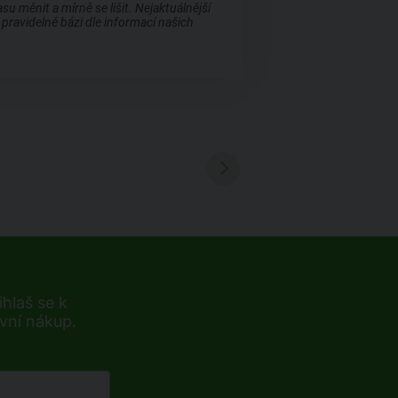
 měnit a mírně se lišit. Nejaktuálnější
pravidelné bázi dle informací našich
hlaš se k
rvní nákup.