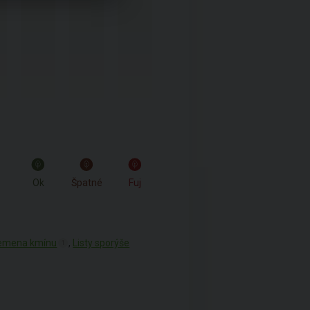
Ok
Špatné
Fuj
emena kmínu
,
Listy sporýše
1