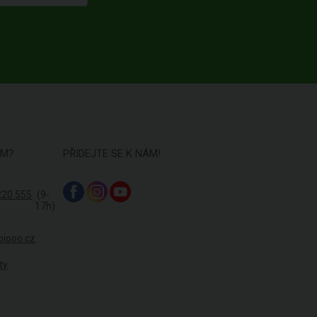
ÁM?
PŘIDEJTE SE K NÁM!
220 555
(9-
17h)
biooo.cz
ty