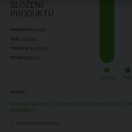
SLOŽENÍ
PRODUKTU
Konzistence:
sypká
Obal:
papírový
Potraviny:
s příchutí
Přebal:
plastový
Výborné
Fajn
Složení:
Pískavice řecké seno
,
Semena anýzu
,
Semena fenyklu
,
S
1
1
1
lékařského
1
Ekologické zemědělství
1