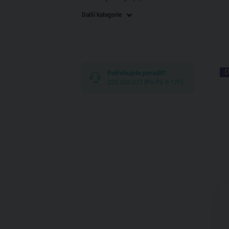
Další kategorie
D
Potřebujete poradit?
220 555 077 (Po-Pá 9-17h)