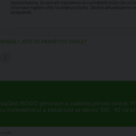
Upozorňujeme, že seznam ingrediencí se u produktů může čas od času
informace najdete vždy na obale produktu. Složení aktualizujeme na 
dodavatelů.
NENAŠLI JSTE TO PRAVÉ? CO TOHLE?
součástí BiOOO generace a odebírej přírodu online. Při
ru (newsletteru) a získej kód se slevou 100,- Kč na p