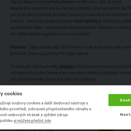
Čaj obsahuje směs bylinek pískavice řecké seno, listy sporýše
lékařského, semínka anýzu, fenyklu a kmínu. Chutný bylinný čaj 
pro kojící ženy můžete pít teplý i studený a ochutit si ho citronem č
cukrem. Tento čaj obsahuje pouze
čisté bylinky,
je zcela bez přid
syntetických látek, ochudovadel či konzervantů. Díky tomu neohr
ani clitlivý dětský organismus a nezanáší jej.
Příprava:
Zalijte sáček čaje 200 ml vařící vody a nechejte pět minu
louhovat. Doporučujeme pít tři šálky denně.
Značka přírodní kosmetiky
Weleda
byla založena na antroposofic
principech Rudolfa Steinera a v současné době je největším výro
přírodní kosmetiky i produktů přírodní medicíny.
y cookies
Souh
žívají soubory cookies a další sledovací nástroje s
lského prostředí, zobrazení přizpůsobeného obsahu a
osti webových stránek a zjištění zdroje
Nast
politiku
si můžete přečíst zde
.
PODROBNÉ