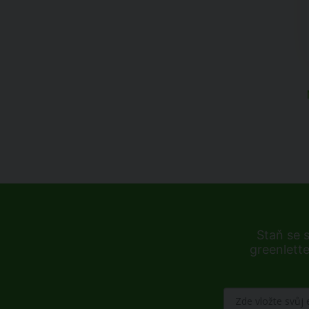
Staň se 
greenlette