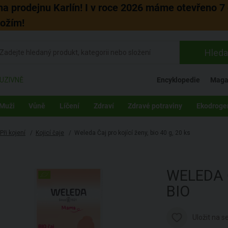
 na prodejnu Karlín! I v roce 2026 máme otevřeno 7 
božím!
Hleda
UZIVNĚ
Encyklopedie
Maga
Muži
Vůně
Líčení
Zdraví
Zdravé potraviny
Ekodroge
Při kojení
/
Kojicí čaje
/
Weleda Čaj pro kojící ženy, bio 40 g, 20 ks
WELEDA
BIO
Uložit na 