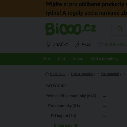
Přijdte si pro oblíbené produkty
týdnu! A regály zcela narvané z
ZNAČKY
AKCE
BIOOO EXKL
Tělo
Pleť
Vlasy
Děti a maminky
BiOOO.cz
/
Děti a maminky
/
Pro maminky
/
KATEGORIE
Péče o děti a maminky (643)
Pro maminky (91)
Při kojení (24)
Kojicí čaje (6)