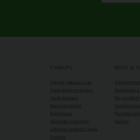
O NÁKUPU
BIOOO JE T
Výhody nákupu u nás
O bio kosmet
Často kladené dotazy
Ekologické a
Ceník dopravy
Bio certifikát
Možnosti plateb
Vyhledat ko
Reklamace
Poradna přír
Obchodní podmínky
Kariéra
Ochrana osobních údajů
Cookies