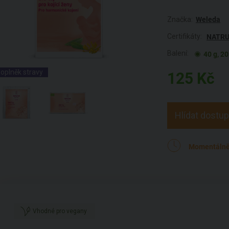
Značka:
Weleda
Certifikáty:
NATR
Balení:
40 g, 20
oplněk stravy
125
Kč
Hlídat dostu
Momentálně
Vhodné pro vegany