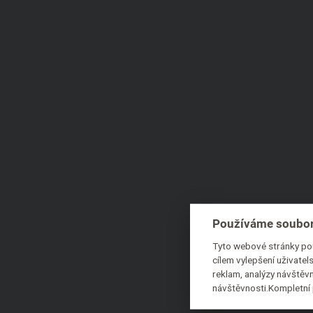
Používáme soubor
Tyto webové stránky pou
cílem vylepšení uživate
reklam, analýzy návštěvn
návštěvnosti.Kompletní 