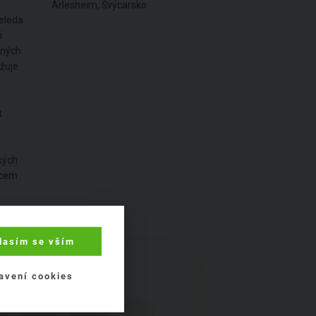
Arlesheim, Švýcarsko
Weleda
i
aných
ožuje
t
kých
bcem
lasím se vším
avení cookies