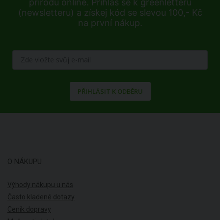
přírodu online. Přihlaš se k greenletteru
(newsletteru) a získej kód se slevou 100,- Kč
na první nákup.
PŘIHLÁSIT K ODBĚRU
O NÁKUPU
Výhody nákupu u nás
Často kladené dotazy
Ceník dopravy