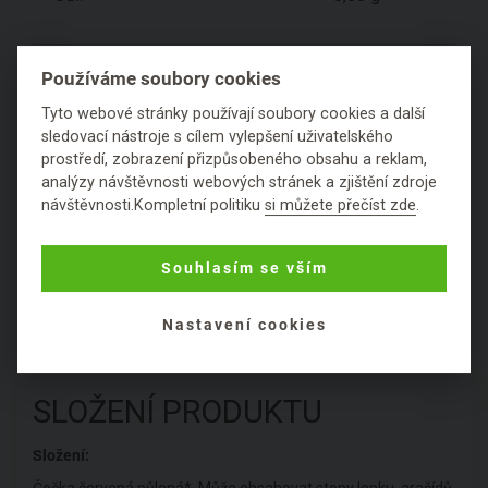
Dle současné legislativy EU je možné u doplňků
Používáme soubory cookies
stravy a potravin uvádět pouze schválená zdravotní
tvrzení. Není možné uvádět podrobnější informace,
Tyto webové stránky používají soubory cookies a další
které by mohly vzbudit dojem jiného prospěšného
sledovací nástroje s cílem vylepšení uživatelského
prostředí, zobrazení přizpůsobeného obsahu a reklam,
účinku - i přes to, že se právě pro tyto vlastnosti
analýzy návštěvnosti webových stránek a zjištění zdroje
používají historicky.
návštěvnosti.Kompletní politiku
si můžete přečíst zde
.
Hodnocení
Souhlasím se vším
Položit dotaz
Nastavení cookies
SLOŽENÍ PRODUKTU
Složení:
Čočka červená půlená*. Může obsahovat stopy lepku, arašídů,