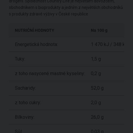
drogerii. Společnost Country Life je největším dovozcem,
obchodníkem s bioprodukty a jedním z největších obchodníků
s produkty zdravé výživy v České republice
NUTRIČNÍ HODNOTY
Na 100 g
Energetická hodnota:
1 470 kJ / 348 kcal
Tuky:
1,5 g
z toho nasycené mastné kyseliny:
0,2 g
Sacharidy:
52,0 g
z toho cukry:
2,0 g
Bílkoviny:
26,0 g
Sůl:
0,03 g