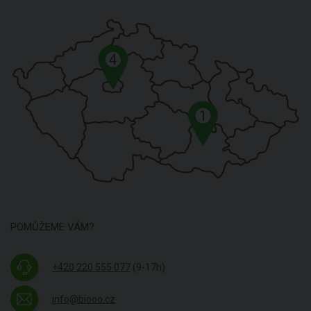
4
1
POMŮŽEME VÁM?
+420 220 555 077
(9-17h)
info@biooo.cz