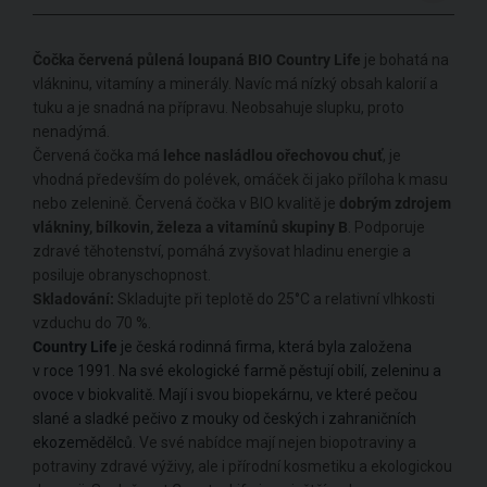
Čočka červená půlená loupaná BIO Country Life
je bohatá na
vlákninu, vitamíny a minerály. Navíc má nízký obsah kalorií a
tuku a je snadná na přípravu. Neobsahuje slupku, proto
nenadýmá.
Červená čočka má
lehce nasládlou ořechovou chuť
, je
vhodná především do polévek, omáček či jako příloha k masu
nebo zelenině. Červená čočka v BIO kvalitě je
dobrým zdrojem
vlákniny, bílkovin, železa a vitamínů skupiny B
. Podporuje
zdravé těhotenství, pomáhá zvyšovat hladinu energie a
posiluje obranyschopnost.
Skladování:
Skladujte při teplotě do 25°C a relativní vlhkosti
vzduchu do 70 %.
Country Life
je česká rodinná firma, která byla založena
v roce 1991. Na své ekologické farmě pěstují obilí, zeleninu a
ovoce v biokvalitě. Mají i svou biopekárnu, ve které pečou
slané a sladké pečivo z mouky od českých i zahraničních
ekozemědělců
. Ve své nabídce mají nejen biopotraviny a
potraviny zdravé výživy, ale i přírodní kosmetiku a ekologickou