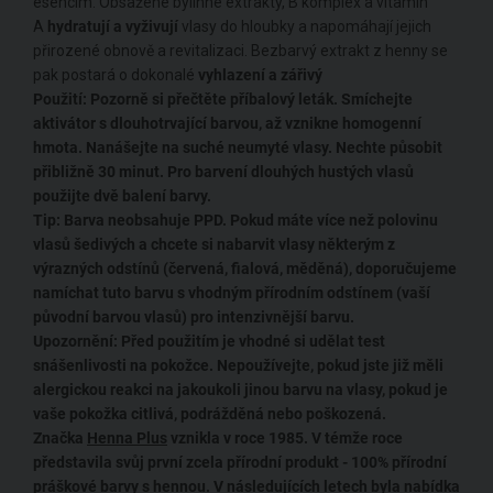
esencím. Obsažené bylinné extrakty, B komplex a vitamin
A
hydratují a vyživují
vlasy do hloubky a napomáhají jejich
přirozené obnově a revitalizaci. Bezbarvý extrakt z henny se
pak postará o dokonalé
vyhlazení a zářivý
Použití:
Pozorně si přečtěte příbalový leták. Smíchejte
aktivátor s dlouhotrvající barvou, až vznikne homogenní
hmota. Nanášejte na suché neumyté vlasy. Nechte působit
přibližně 30 minut. Pro barvení dlouhých hustých vlasů
použijte dvě balení barvy.
Tip:
Barva neobsahuje PPD. Pokud máte více než polovinu
vlasů šedivých a chcete si nabarvit vlasy některým z
výrazných odstínů (červená, fialová, měděná), doporučujeme
namíchat tuto barvu s vhodným přírodním odstínem (vaší
původní barvou vlasů) pro intenzivnější barvu.
Upozornění:
Před použitím je vhodné si udělat test
snášenlivosti na pokožce. Nepoužívejte, pokud jste již měli
alergickou reakci na jakoukoli jinou barvu na vlasy, pokud je
vaše pokožka citlivá, podrážděná nebo poškozená.
Značka
Henna Plus
vznikla v roce 1985. V témže roce
představila svůj první
zcela přírodní produkt
- 100% přírodní
práškové barvy s hennou. V následujících letech byla nabídka