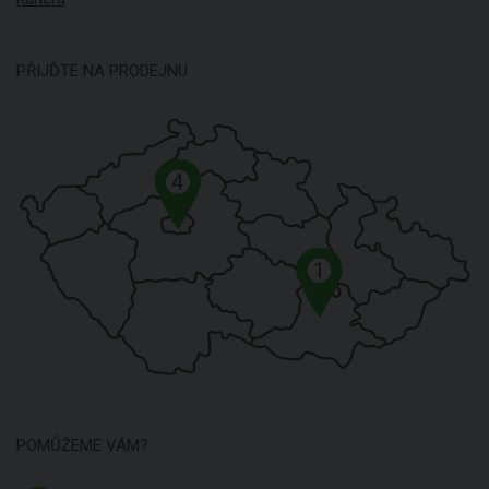
PŘIJĎTE NA PRODEJNU
4
1
POMŮŽEME VÁM?