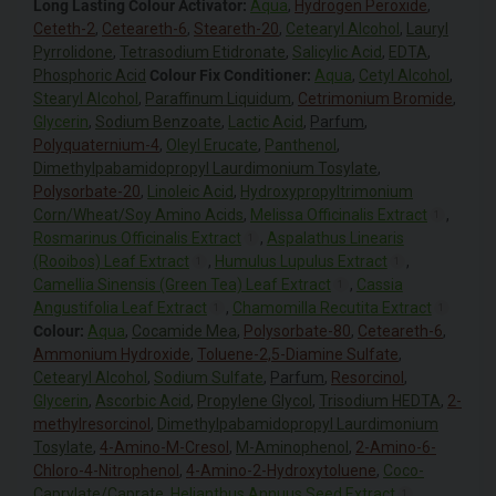
Long Lasting Colour Activator:
Aqua
,
Hydrogen Peroxide
,
Ceteth-2
,
Ceteareth-6
,
Steareth-20
,
Cetearyl Alcohol
,
Lauryl
Pyrrolidone
,
Tetrasodium Etidronate
,
Salicylic Acid
,
EDTA
,
Phosphoric Acid
Colour Fix Conditioner:
Aqua
,
Cetyl Alcohol
,
Stearyl Alcohol
,
Paraffinum Liquidum
,
Cetrimonium Bromide
,
Glycerin
,
Sodium Benzoate
,
Lactic Acid
,
Parfum
,
Polyquaternium-4
,
Oleyl Erucate
,
Panthenol
,
Dimethylpabamidopropyl Laurdimonium Tosylate
,
Polysorbate-20
,
Linoleic Acid
,
Hydroxypropyltrimonium
Corn/Wheat/Soy Amino Acids
,
Melissa Officinalis Extract
,
1
Rosmarinus Officinalis Extract
,
Aspalathus Linearis
1
(Rooibos) Leaf Extract
,
Humulus Lupulus Extract
,
1
1
Camellia Sinensis (Green Tea) Leaf Extract
,
Cassia
1
Angustifolia Leaf Extract
,
Chamomilla Recutita Extract
1
1
Colour:
Aqua
,
Cocamide Mea
,
Polysorbate-80
,
Ceteareth-6
,
Ammonium Hydroxide
,
Toluene-2,5-Diamine Sulfate
,
Cetearyl Alcohol
,
Sodium Sulfate
,
Parfum
,
Resorcinol
,
Glycerin
,
Ascorbic Acid
,
Propylene Glycol
,
Trisodium HEDTA
,
2-
methylresorcinol
,
Dimethylpabamidopropyl Laurdimonium
Tosylate
,
4-Amino-M-Cresol
,
M-Aminophenol
,
2-Amino-6-
Chloro-4-Nitrophenol
,
4-Amino-2-Hydroxytoluene
,
Coco-
Caprylate/Caprate
,
Helianthus Annuus Seed Extract
,
1