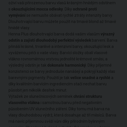
oživí vaši přirozenou barvu vlasů krásným hnědým odstínem
s
okouzlujícími mocca odlesky
. Díky
ochraně proti
vymývání
se nemusíte obávat rychlé ztráty intenzity barvy.
Dlouhotrvající barvu můžete použít na tmavě blond až tmavě
hnědé vlasy.
Henna Plus dlouhotrvající barva dodá vašim vlasům
výrazný
odstín a zajistí dlouhodobý perfektní výsledek
barvení. Barva
přináší krásné, trvanlivé a intenzivní barvy, okouzlující lesk a
vyváženou péči o vaše vlasy. Barvící složky obalí vlasové
vlákno rovnoměrnou vrstvou jednolité krémové směsi, a
výsledný odstín je tak
dokonale harmonický
. Díky příjemné
konzistenci se barvy jednoduše nanášejí a pokryjí každý vlas
barevnými pigmenty. Použití je tak
velice snadné a rychlé
a
díky kvalitním barvícím ingrediencím stačí nechat barvu
působit jen několik desítek minut.
Výtažek ze slunečnicových semínek
chrání strukturu
vlasového vlákna
i samotnou barvu před negativním
působením UV slunečního záření. Díky tomu má barva na
vlasy dlouhodobou výdrž, která dosahuje až tří měsíců. Barva
má navíc příjemnou svěží vůni díky přírodním bylinným