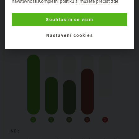
návštěvnosti.Kompletní politiku
si můžete přečíst zde
.
PODROBNÉ SLOŽENÍ
PRODUKTU
Souhlasím se vším
Obal:
plastový
Nastavení cookies
Přebal:
papírový
INCI: