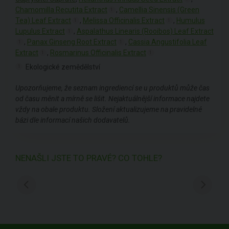
Chamomilla Recutita Extract
,
Camellia Sinensis (Green
1
Tea) Leaf Extract
,
Melissa Officinalis Extract
,
Humulus
1
1
Lupulus Extract
,
Aspalathus Linearis (Rooibos) Leaf Extract
1
,
Panax Ginseng Root Extract
,
Cassia Angustifolia Leaf
1
1
Extract
,
Rosmarinus Officinalis Extract
1
1
Ekologické zemědělství
1
Upozorňujeme, že seznam ingrediencí se u produktů může čas
od času měnit a mírně se lišit. Nejaktuálnější informace najdete
vždy na obale produktu. Složení aktualizujeme na pravidelné
bázi dle informací našich dodavatelů.
NENAŠLI JSTE TO PRAVÉ? CO TOHLE?