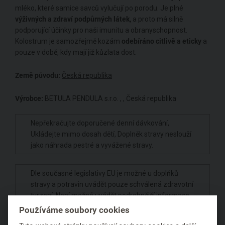
mléko, které samice savců vylučují po porodu. Je plné
výživných a zdraví podpůrných látek,
a proto má silně
podporující účinky pro naši imunitu a obranyschopnost.
Kolostrum je samozřejmě kozám
odebíráno citlivě a eticky
a
pouze v době, kdy mají již kůzlata dost.
Země původu:
Česká republika
Výrobce:
BETULA PENDULA s.r.o. , , Česká republika
Nepřekračujte doporučené denní dávkování,
Ukládejte mimo dosah dětí, Doplněk stravy neslouží
jako náhrada pestré a vyvážené stravy.
Dle současné legislativy EU je možné u doplňků
stravy a potravin uvádět pouze schválená zdravotní
tvrzení. Není možné uvádět podrobnější informace,
které by mohly vzbudit dojem jiného prospěšného
Používáme soubory cookies
účinku - i přes to, že se právě pro tyto vlastnosti