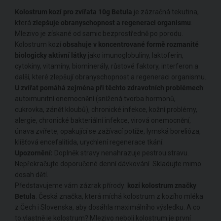
Kolostrum kozí pro zvířata 10g Betula
je zázračná tekutina,
která
zlepšuje obranyschopnost a regeneraci organismu
.
Mlezivo je získané od samic bezprostředně po porodu.
Kolostrum kozí
obsahuje v koncentrované formě rozmanité
biologicky aktivní látky
jako imunoglobuliny, laktoferin,
cytokiny, vitamíny, biominerály, růstové faktory, interferon a
další, které zlepšují obranyschopnost a regeneraci organismu.
U zvířat pomáhá zejména při těchto zdravotních problémech
:
autoimunitní onemocnění (snížená tvorba hormonů,
cukrovka, zánět kloubů), chronické infekce, kožní problémy,
alergie, chronické bakteriální infekce, virová onemocnění,
únava zvířete, opakující se zažívací potíže, lymská borelióza,
klíšťová encefalitida, urychlení regenerace tkání.
Upozornění:
Doplněk stravy nenahrazuje pestrou stravu.
Nepřekračujte doporučené denní dávkování. Skladujte mimo
dosah dětí.
Představujeme vám zázrak přírody:
kozí kolostrum značky
Betula
. Česká značka, která míchá kolostrum z kozího mléka
z Čech i Slovenska, aby dosáhla maximálního výsledku. A co
to vlastně je kolostrum? Mlezivo neboli kolostrum je první