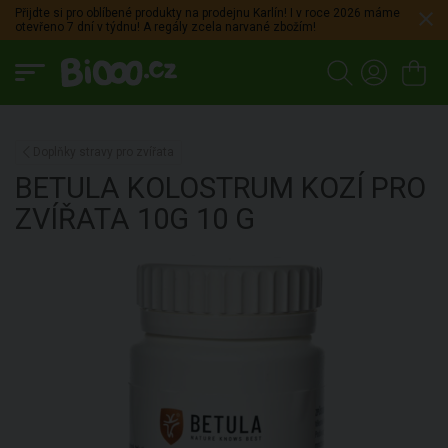
Přijdte si pro oblíbené produkty na prodejnu Karlín! I v roce 2026 máme
otevřeno 7 dní v týdnu! A regály zcela narvané zbožím!
Doplňky stravy pro zvířata
BETULA
KOLOSTRUM KOZÍ PRO
ZVÍŘATA 10G
10 G