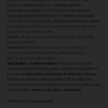
Obsahuje
mandlový olej
, který
zjemňuje suchou a
podrážděnou pokožku
a má zklidňující účinky.
Amarant
zpomaluje předčasné stárnutí
pleti a
extrakt z rozmarýnu
vyrovnává a tonizuje pokožku.
Olej ze slunečnicových semen
má hydratační a čistící účinky, pomáhá odstranit odumřelou
kůži a eliminuje výskyt vrásek.
Použití:
Jemně vtírejte do navlhčené pokožky dle potřeby.
Neužívejte vnitřně.
Skladování:
Uchovávejte při pokojové teplotě do 20 °C.
Chraňte před přímým slunečním světlem a mrazem.
Tip:
Lze jej použít i jako parfém.
NATURINKA
je
tradiční mýdlárna
,
která si potrpí na ruční
výrobu z přírodních surovin, úplnou zdravotní nezávadnost a
bez výjimky
ekologický přístup nejen k výrobě ale i k balení
.
Na cestu se značka vydala už v květnu 2013 a stále roste.
Jako první vznikly přírodní mýdla a šampony, ale rodily se další
a další nápady -
krémy, masti, oleje a šampukony
.
Země původu:
Česká republika