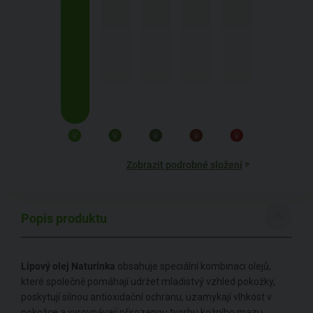
>
Zobrazit podrobné složení
Popis produktu
Lipový olej Naturinka
obsahuje speciální kombinaci olejů,
které společně pomáhají udržet mladistvý vzhled pokožky,
poskytují silnou antioxidační ochranu, uzamykají vlhkost v
pokožce a vyrovnávají přirozenou tvorbu kožního mazu.