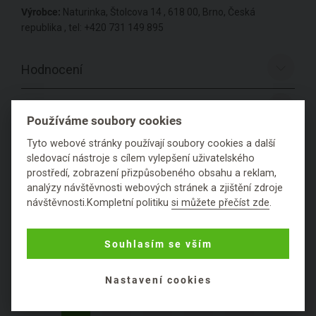
Výrobce:
Naturinka, Štolcova 14 , 618 00, Brno, Česká
republika , tel: +420 731 149 895
Hodnocení
Položit dotaz
Používáme soubory cookies
Tyto webové stránky používají soubory cookies a další
sledovací nástroje s cílem vylepšení uživatelského
prostředí, zobrazení přizpůsobeného obsahu a reklam,
PODROBNÉ SLOŽENÍ
analýzy návštěvnosti webových stránek a zjištění zdroje
PRODUKTU
návštěvnosti.Kompletní politiku
si můžete přečíst zde
.
Konzistence:
olejová
Souhlasím se vším
Nastavení cookies