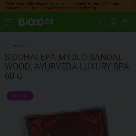
Přijdte si pro oblíbené produkty na prodejnu Karlín! I v roce 2026 máme
otevřeno 7 dní v týdnu! A regály zcela narvané zbožím!
Tuhá mýdla
SIDDHALEPA
MÝDLO SANDAL
WOOD, AYURVEDA LUXURY SPA
60 G
Výprodej