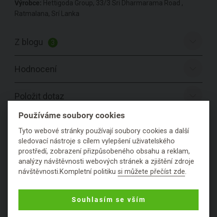
Výrobce:
Hettigoda Group, 33/3 Sri Dharmarama Road ,
Ratmalana, Srí Lanka
Z blogu
3
Hodnocení
Položit dotaz
Používáme soubory cookies
Tyto webové stránky používají soubory cookies a další
sledovací nástroje s cílem vylepšení uživatelského
PODROBNÉ SLOŽENÍ
prostředí, zobrazení přizpůsobeného obsahu a reklam,
PRODUKTU
analýzy návštěvnosti webových stránek a zjištění zdroje
návštěvnosti.Kompletní politiku
si můžete přečíst zde
.
Konzistence:
pevná
Souhlasím se vším
Obal:
papírový
Přebal:
plastový