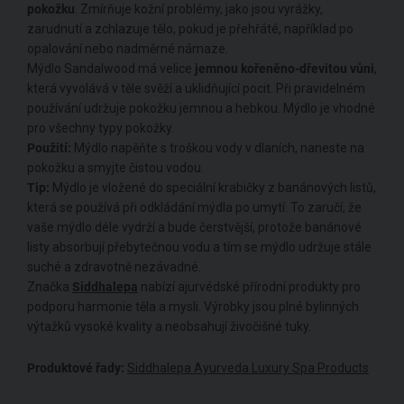
pokožku
. Zmírňuje kožní problémy, jako jsou vyrážky,
zarudnutí a zchlazuje tělo, pokud je přehřáté, například po
opalování nebo nadměrné námaze.
Mýdlo Sandalwood má velice
jemnou kořeněno-dřevitou vůni
,
která vyvolává v těle svěží a uklidňující pocit. Při pravidelném
používání udržuje pokožku jemnou a hebkou. Mýdlo je vhodné
pro všechny typy pokožky.
Použití:
Mýdlo napěňte s troškou vody v dlaních, naneste na
pokožku a smyjte čistou vodou.
Tip:
Mýdlo je vložené do speciální krabičky z banánových listů,
která se používá při odkládání mýdla po umytí. To zaručí, že
vaše mýdlo déle vydrží a bude čerstvější, protože banánové
listy absorbují přebytečnou vodu a tím se mýdlo udržuje stále
suché a zdravotně nezávadné.
Značka
Siddhalepa
nabízí ajurvédské přírodní produkty pro
podporu harmonie těla a mysli. Výrobky jsou plné bylinných
výtažků vysoké kvality a neobsahují živočišné tuky.
Produktové řady:
Siddhalepa Ayurveda Luxury Spa Products