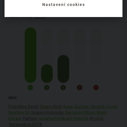
Nastavení cookies
Specifická označení:
ájurvédské produkty
Vonné složky:
santal
INCI:
Propylene Glycol
,
Stearic Acid
,
Aqua
,
Sucrose
,
Glycerin
,
Cocos
Nucifera Oil
,
Sodium Hydroxide
,
Santalum Album Wood
Extract
,
Parfum
,
Sesamum Indicum Seed Oil
,
Alcohol
,
Tetrasodium EDTA