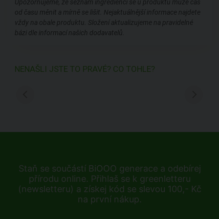
Upozorňujeme, že seznam ingrediencí se u produktů může čas
od času měnit a mírně se lišit. Nejaktuálnější informace najdete
vždy na obale produktu. Složení aktualizujeme na pravidelné
bázi dle informací našich dodavatelů.
NENAŠLI JSTE TO PRAVÉ? CO TOHLE?
Staň se součástí BiOOO generace a odebírej
přírodu online. Přihlaš se k greenletteru
(newsletteru) a získej kód se slevou 100,- Kč
na první nákup.