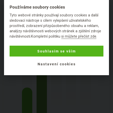
Používáme soubory cookies
Hodnocení
Tyto webové stránky používají soubory cookies a další
sledovací nástroje s cílem vylepšení uživatelského
Položit dotaz
prostředí, zobrazení přizpůsobeného obsahu a reklam,
analýzy návštěvnosti webových stránek a zjištění zdroje
návštěvnosti.Kompletní politiku
si můžete přečíst zde
.
PODROBNÉ SLOŽENÍ
Souhlasím se vším
PRODUKTU
Nastavení cookies