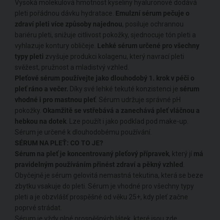
Vysoká molekulová hmotnost kyseliny hyaluronové dodává
pleti pořádnou dávku hydratace.
Emulzní sérum pečuje o
zdraví pleti více způsoby
najednou
, posiluje ochrannou
bariéru pleti, snižuje citlivost pokožky, sjednocuje tón pleti a
vyhlazuje kontury obličeje.
Lehké sérum určené pro všechny
typy pleti
zvyšuje produkci kolagenu, který navrací pleti
svěžest, pružnost a mladistvý vzhled.
Pleťové sérum používejte jako dlouhodobý 1. krok v péči o
pleť ráno a večer.
Díky své lehké tekuté konzistenci je
sérum
vhodné i pro mastnou pleť
. Sérum udržuje správné pH
pokožky.
Okamžitě se vstřebává a zanechává pleť vláčnou a
hebkou na dotek
. Lze použít i jako podklad pod make-up.
Sérum je určené k dlouhodobému používání.
SÉRUM NA PLEŤ: CO TO JE?
Sérum na pleť je koncentrovaný pleťový přípravek
, který jí
má
pravidelným používáním přinést zdraví a pěkný vzhled
.
Obyčejně je sérum gelovitá nemastná tekutina, která se beze
zbytku vsakuje do pleti. Sérum je vhodné pro všechny typy
pleti a je obzvlášť prospěšné od věku 25+, kdy pleť začne
poprvé strádat.
Sérum je vždy plné prospěšných látek, které jsou zde