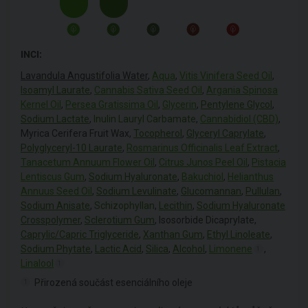
INCI:
Lavandula Angustifolia Water
,
Aqua
,
Vitis Vinifera Seed Oil
,
Isoamyl Laurate
,
Cannabis Sativa Seed Oil
,
Argania Spinosa
Kernel Oil
,
Persea Gratissima Oil
,
Glycerin
,
Pentylene Glycol
,
Sodium Lactate
,
Inulin Lauryl Carbamate
,
Cannabidiol (CBD)
,
Myrica Cerifera Fruit Wax,
Tocopherol
,
Glyceryl Caprylate
,
Polyglyceryl-10 Laurate
,
Rosmarinus Officinalis Leaf Extract
,
Tanacetum Annuum Flower Oil
,
Citrus Junos Peel Oil
,
Pistacia
Lentiscus Gum
,
Sodium Hyaluronate
,
Bakuchiol
,
Helianthus
Annuus Seed Oil
,
Sodium Levulinate
,
Glucomannan
,
Pullulan
,
Sodium Anisate
,
Schizophyllan
,
Lecithin
,
Sodium Hyaluronate
Crosspolymer
,
Sclerotium Gum
, Isosorbide Dicaprylate,
Caprylic/Capric Triglyceride
,
Xanthan Gum
,
Ethyl Linoleate
,
Sodium Phytate
,
Lactic Acid
,
Silica
,
Alcohol
,
Limonene
,
1
Linalool
1
Přirozená součást esenciálního oleje
1