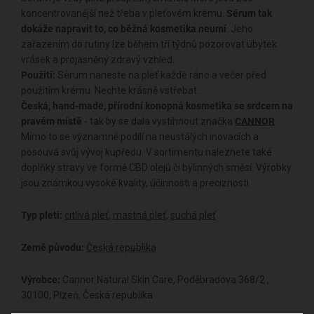
koncentrovanější
než třeba v pleťovém krému.
Sérum tak
dokáže napravit to, co běžná kosmetika neumí
. Jeho
zařazením do rutiny lze během tří týdnů pozorovat úbytek
vrásek a projasněný zdravý vzhled.
Použití:
Sérum naneste na pleť každé ráno a večer před
použitím krému. Nechte krásně vstřebat.
Česká, hand-made, přírodní konopná kosmetika se srdcem na
pravém místě
- tak by se dala vystihnout značka
CANNOR
.
Mimo to se významně podílí na neustálých inovacích a
posouvá svůj vývoj kupředu. V sortimentu naleznete také
doplňky stravy ve formě CBD olejů či bylinných směsí. Výrobky
jsou známkou vysoké kvality, účinnosti a preciznosti.
Typ pleti:
citlivá pleť
,
mastná pleť
,
suchá pleť
Země původu:
Česká republika
Výrobce:
Cannor Natural Skin Care, Poděbradova 368/2 ,
30100, Plzeň, Česká republika