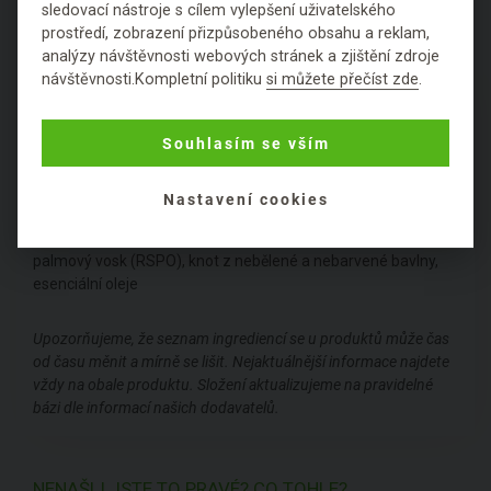
sledovací nástroje s cílem vylepšení uživatelského
prostředí, zobrazení přizpůsobeného obsahu a reklam,
analýzy návštěvnosti webových stránek a zjištění zdroje
návštěvnosti.Kompletní politiku
si můžete přečíst zde
.
PODROBNÉ SLOŽENÍ
PRODUKTU
Souhlasím se vším
Obal:
skleněný
Nastavení cookies
Složení:
palmový vosk (RSPO), knot z nebělené a nebarvené bavlny,
esenciální oleje
Upozorňujeme, že seznam ingrediencí se u produktů může čas
od času měnit a mírně se lišit. Nejaktuálnější informace najdete
vždy na obale produktu. Složení aktualizujeme na pravidelné
bázi dle informací našich dodavatelů.
NENAŠLI JSTE TO PRAVÉ? CO TOHLE?