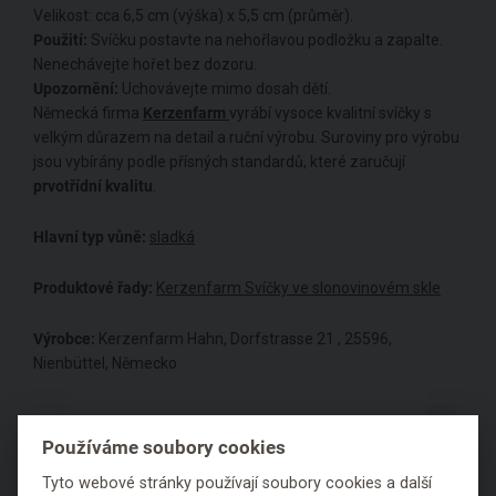
Velikost: cca 6,5 cm (výška) x 5,5 cm (průměr).
Použití:
Svíčku postavte na nehořlavou podložku a zapalte.
Nenechávejte hořet bez dozoru.
Upozornění:
Uchovávejte mimo dosah dětí.
Německá firma
Kerzenfarm
vyrábí vysoce kvalitní svíčky s
velkým důrazem na detail a ruční výrobu. Suroviny pro výrobu
jsou vybírány podle přísných standardů, které zaručují
prvotřídní kvalitu
.
Hlavní typ vůně:
sladká
Produktové řady:
Kerzenfarm Svíčky ve slonovinovém skle
Výrobce:
Kerzenfarm Hahn, Dorfstrasse 21 , 25596,
Nienbüttel, Německo
Hodnocení
Používáme soubory cookies
Tyto webové stránky používají soubory cookies a další
Položit dotaz