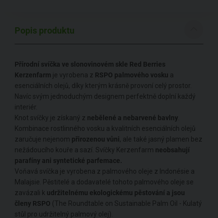
Popis produktu
Přírodní svíčka ve slonovinovém skle Red Berries
Kerzenfarm
je vyrobena z
RSPO palmového vosku
a
esenciálních olejů, díky kterým krásně provoní celý prostor.
Navíc svým jednoduchým designem perfektně doplní každý
interiér.
Knot svíčky je získaný z
nebělené a nebarvené bavlny
.
Kombinace rostlinného vosku a kvalitních esenciálních olejů
zaručuje nejenom
přirozenou vůni
, ale také jasný plamen bez
nežádoucího kouře a sazí. Svíčky Kerzenfarm
neobsahují
parafíny ani syntetické parfemace.
Voňavá svíčka je vyrobena z palmového oleje z Indonésie a
Malajsie. Pěstitelé a dodavatelé tohoto palmového oleje se
zavázali k
udržitelnému ekologickému pěstování a jsou
členy RSPO
(The Roundtable on Sustainable Palm Oil - Kulatý
stůl pro udržitelný palmový olej).