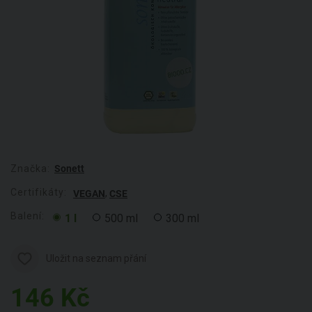
Značka:
Sonett
Certifikáty:
,
VEGAN
CSE
Balení:
1 l
500 ml
300 ml
Uložit na seznam přání
146
Kč