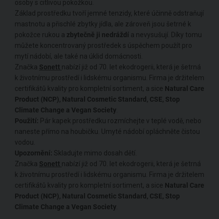
osoby s citlivou pokožkou.
Základ prostředku tvoří jemné tenzidy, které účinně odstraňují
mastnotu a přischlé zbytky jídla, ale zároveň jsou šetrné k
pokožce rukou a
zbytečně ji nedráždí
a nevysušují. Díky tomu
můžete koncentrovaný prostředek s úspěchem použít pro
mytí nádobí, ale také na úklid domácnosti.
Značka
Sonett
nabízí již od 70. let ekodrogerii, která je šetrná
k životnímu prostředí i lidskému organismu. Firma je držitelem
certifikátů kvality pro kompletní sortiment, a sice
Natural Care
Product (NCP), Natural Cosmetic Standard, CSE, Stop
Climate Change a Vegan Society
.
Použití:
Pár kapek prostředku rozmíchejte v teplé vodě, nebo
naneste přímo na houbičku. Umyté nádobí opláchněte čistou
vodou.
Upozornění:
Skladujte mimo dosah dětí.
Značka
Sonett
nabízí již od 70. let ekodrogerii, která je šetrná
k životnímu prostředí i lidskému organismu. Firma je držitelem
certifikátů kvality pro kompletní sortiment, a sice
Natural Care
Product (NCP), Natural Cosmetic Standard, CSE, Stop
Climate Change a Vegan Society
.