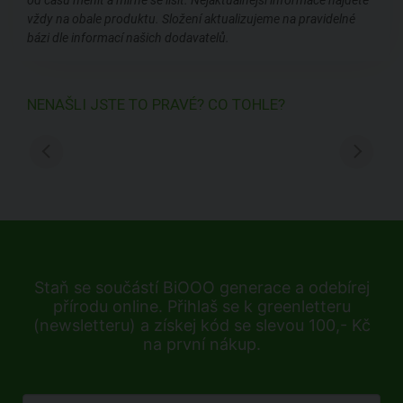
od času měnit a mírně se lišit. Nejaktuálnější informace najdete
vždy na obale produktu. Složení aktualizujeme na pravidelné
bázi dle informací našich dodavatelů.
NENAŠLI JSTE TO PRAVÉ? CO TOHLE?
Staň se součástí BiOOO generace a odebírej
přírodu online. Přihlaš se k greenletteru
(newsletteru) a získej kód se slevou 100,- Kč
na první nákup.