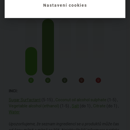
Nastavení cookies
Obal:
plastový
INCI:
Sugar Surfactant
(5-15) ,
Coconut oil alcohol sulphate
(1-5) ,
Vegetable alcohol (ethanol)
(1-5) ,
Salt
(do 1) ,
Citrate
(do 1) ,
Water
Upozorňujeme, že seznam ingrediencí se u produktů může čas