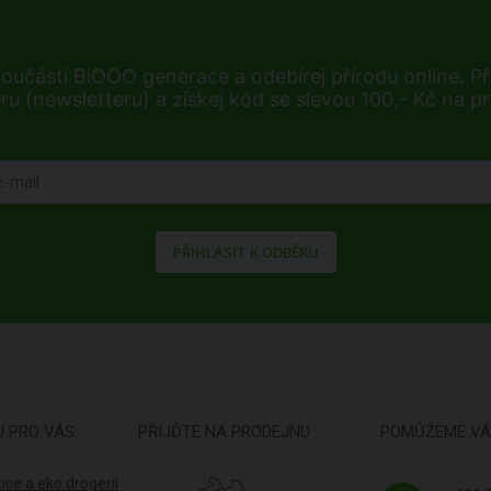
součástí BiOOO generace a odebírej přírodu online. Při
ru (newsletteru) a získej kód se slevou 100,- Kč na p
PŘIHLÁSIT K ODBĚRU
U PRO VÁS
PŘIJĎTE NA PRODEJNU
POMŮŽEME V
ice a eko drogerii