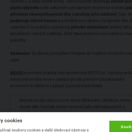
vitamín C a další cenné živiny. Tinktura proto obsahuje
extrakt prá
plodů rakytníku
a dle zákonem schválených tvrzení se extrakt
pod
přirozené obranyschopnosti těla
a
posiluje jeho odolnost
. Dále t
podporuje zdravé trávení
a pomáhá normálnímu fungování těla. D
vitamínu C se jedná o významný
přírodní antioxidant
, bránící tělo
působením volných radikálů, čímž také přispívá k normálnímu sta
pokožky.
Dávkování:
3x denně před jídlem 8 kapek do malého množství vod
vypít.
BiOOO
je privátní značka naší společnosti BiOOO.cz. Všechny prod
které máme nyní nově v nabídce prošly přísným schvalovacím
procesem a nabízí to nejlepší z přírodní kosmetiky.
Nepřekračujte doporučené denní dávkování, Ukládejte mimo
dosah dětí, Doplněk stravy neslouží jako náhrada pestré a
vyvážené stravy.
y cookies
Souh
Dle současné legislativy EU je možné u doplňků stravy a
žívají soubory cookies a další sledovací nástroje s