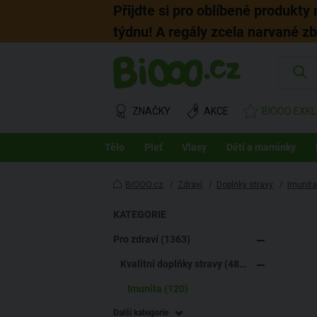
Přijdte si pro oblíbené produkty
týdnu! A regály zcela narvané z
ZNAČKY
AKCE
BIOOO EXKL
Tělo
Pleť
Vlasy
Děti a maminky
BiOOO.cz
/
Zdraví
/
Doplňky stravy
/
Imunita
KATEGORIE
Pro zdraví (1363)
Kvalitní doplňky stravy (486)
Imunita (120)
Další kategorie