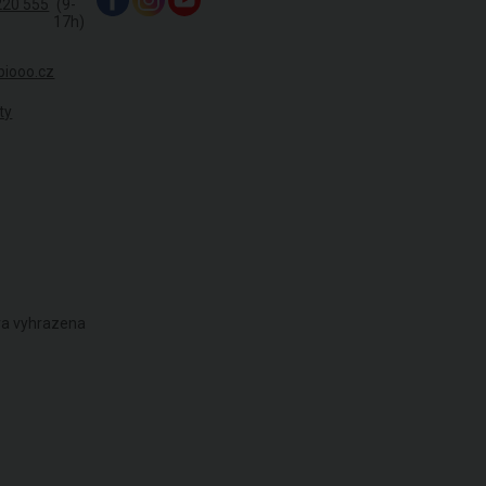
220 555
(9-
17h)
biooo.cz
ty
áva vyhrazena