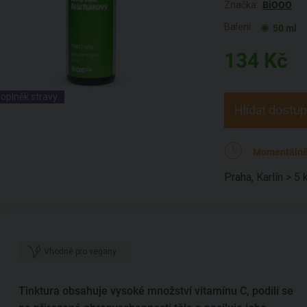
Značka:
BiOOO
Balení:
50 ml
134
Kč
oplněk stravy
Hlídat dostu
Momentálně
Praha, Karlín > 5 
Vhodné pro vegany
Tinktura obsahuje vysoké množství vitamínu C, podílí se