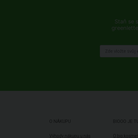
Staň se 
greenlette
O NÁKUPU
BIOOO JE T
Výhody nákupu u nás
O bio kosmet