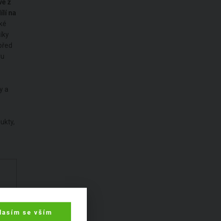
vě z
ílí na
aké
íky
 před
vu
y a
ukty,
lasím se vším