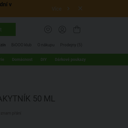
dní v
Více
t
zín
BiOOO klub
O nákupu
Prodejny (5)
rie
Domácnost
DIY
Dárkové poukazy
AKYTNÍK
50 ML
seznam přání