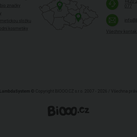
+420 
4
 bio značky
077
y
1
info@
smetickou složku
odní kosmetiky
Všechny kontak
LambdaSystem
© Copyright BIOOO.CZ s.r.o. 2007 - 2026 / Všechna pr