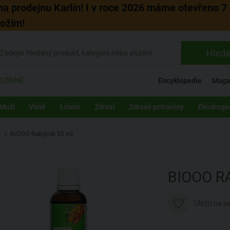
 na prodejnu Karlín! I v roce 2026 máme otevřeno 7 
božím!
Hleda
UZIVNĚ
Encyklopedie
Maga
Muži
Vůně
Líčení
Zdraví
Zdravé potraviny
Ekodroge
/
BiOOO Rakytník 50 ml
BIOOO
R
Uložit na 