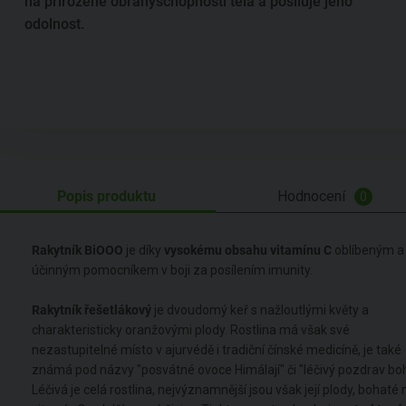
na přirozené obranyschopnosti těla a posiluje jeho
odolnost.
Popis produktu
Hodnocení
0
Rakytník BiOOO
je díky
vysokému obsahu vitamínu C
oblíbeným a
účinným pomocníkem v boji za posílením imunity.
Rakytník řešetlákový
je dvoudomý keř s nažloutlými květy a
charakteristicky oranžovými plody. Rostlina má však své
nezastupitelné místo v ajurvédě i tradiční čínské medicíně, je také
známá pod názvy "posvátné ovoce Himálají" či "léčivý pozdrav bo
Léčivá je celá rostlina, nejvýznamnější jsou však její plody, bohaté 