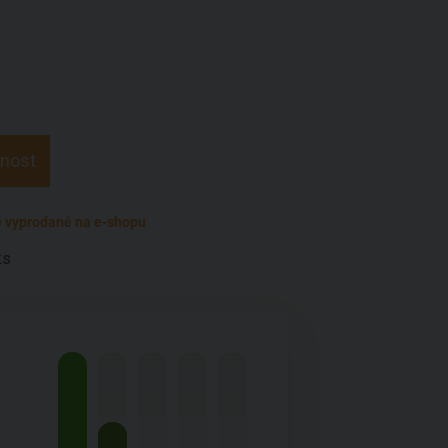
pnost
 vyprodané na e-shopu
ks