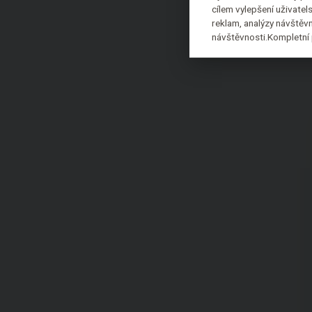
cílem vylepšení uživate
reklam, analýzy návštěvn
návštěvnosti.Kompletní 