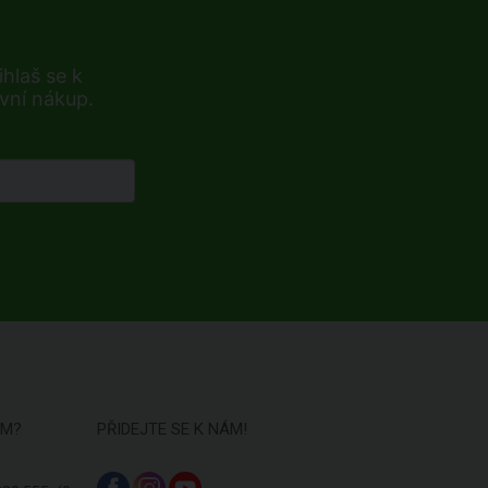
hlaš se k
rvní nákup.
ÁM?
PŘIDEJTE SE K NÁM!