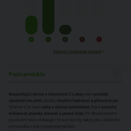
>
Zobrazit podrobné složení
Popis produktu
Rozjasňující sérum s vitamínem C Lobey
vám
pomůže
sjednotit tón pleti
, dodat jí
kvalitní hydrataci a přirozený jas
.
Vitamín C je navíc
silný a účinný antioxidant
, který
pomáhá
redukovat známky stárnutí a jemné linky
. Při dlouhodobém
používání navíc redukuje i tmavé skvrny, takže jde o ideálního
pomocníka v boji s hyperpigmentací.