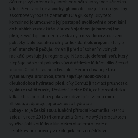
Sérum je vytvořeno díky kombinaci několika vysoce účinných
látek. První z nich je
ascorbyl glucoside
, což je forma kyseliny
askorbové vyrobená z vitamínu C a glukózy. Díky této
kombinaci je umožněno její
postupné uvolňování a pronikání
do hlubších vrstev kůže
. Zároveň
sjednocuje barevný tón
pleti
, zesvětluje pigmentové skvrny a nežádoucí zabarvení
pokožky. Dále obsahuje silný antioxidant
oleuropein
, který o
pleť
intenzivně pečuje
, chrání ji před působením volných
radikálů, posiluje ji a regeneruje. Následuje
defensil soft
, který
zlepšuje odolnost pokožky vůči dráždivým látkám, díky čemuž
vitamin C dobře snáší i citlivá pleť. Sérum obsahuje také
kyselinu hyaluronovou
, která zajišťuje
hloubkovou a
dlouhodobou hydrataci pleti
, díky čemuž jí navrací pružnost a
vyplňuje i větší vrásky. Poslední je
zinc PCA
, což je syntetická
látka, která pomáhá v pokožce udržet přirozenou míru
vlhkosti, podporuje její pružnost a hydrataci.
Lobey
- to je
česká 100% funkční přírodní kosmetika
, kterou
založili v roce 2018 tři kamarádi z Brna. Ve svých produktech
využívají aktivní látky s klinickými studiemi a testy a
certifikované suroviny z ekologického zemědělství.