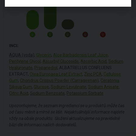
INCI:
AQUA (voda)
,
Glycerin
,
Aloe Barbadensis Leaf Juice
,
Pentylene Glycol
,
Ascorbyl Glucoside
,
Ascorbic Acid
,
Sodium
Hyaluronate
,
Propanediol
, ALBATRELLUS CONFLUENS
EXTRACT,
Olea Europaea Leaf Extract
,
Zinc PCA
,
Cellulose
Gum
,
Chondrus Crispus Powder (Carrageenan)
,
Ceratonia
Siliqua Gum
,
Glucose
,
Sodium Levulinate
,
Sodium Anisate
,
Citric Acid
,
Sodium Benzoate
,
Potassium Sorbate
Upozorňujeme, že seznam ingrediencí se u produktů může čas
od času měnit a mírně se lišit. Nejaktuálnější informace najdete
vždy na obale produktu. Složení aktualizujeme na pravidelné
bázi dle informací našich dodavatelů.