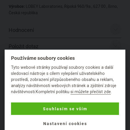
Výrobce:
LOBEY Laboratories, Řípská 960/9a , 627 00 , Brno,
Česká republika
Hodnocení
Položit dotaz
Používáme soubory cookies
Tyto webové stránky používají soubory cookies a další
sledovací nástroje s cílem vylepšení uživatelského
PODROBNÉ SLOŽENÍ
prostředí, zobrazení přizpůsobeného obsahu a reklam,
PRODUKTU
analýzy návštěvnosti webových stránek a zjištění zdroje
návštěvnosti.Kompletní politiku
si můžete přečíst zde
.
Souhlasím se vším
Nastavení cookies