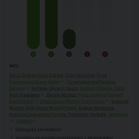
INCI:
Aqua
,
Sodium Coco Sulfate
,
Coco Glucoside
,
Rosa
Damascena Flower Water
,
Cocamidopropyl Betaine
,
1
Glycerin
,
Betaine
,
Glyceryl Oleate
,
Sodium Chloride
,
Citric
2
Acid
,
Fragrance
,
Benzyl Alcohol
,
Pyrus Cydonia (Quince)
3
Fruit Extract
,
Urtica Dioica (Nettle) Fruit Extract
,
Brassica
1
1
Alcohol
,
Hydrolyzed Wheat Protein
,
Sodium Benzoate
,
Brasissyl Isoleucinate Esylate
,
Potassium Sorbate
,
Limonene
,
Linalool
3
3
Ekologické zemědělství
1
Vyrobeno ze surovin pocházejících z ekologického
2