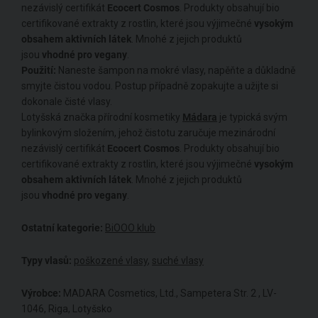
nezávislý certifikát
Ecocert Cosmos
. Produkty obsahují bio
certifikované extrakty z rostlin, které jsou výjimečné
vysokým
obsahem aktivních látek
. Mnohé z jejich produktů
jsou
vhodné pro vegany
.
Použití:
Naneste šampon na mokré vlasy, napěňte a důkladně
smyjte čistou vodou. Postup případně zopakujte a užijte si
dokonale čisté vlasy.
Lotyšská značka přírodní kosmetiky
Mádara
je typická svým
bylinkovým složením, jehož čistotu zaručuje mezinárodní
nezávislý certifikát
Ecocert Cosmos
. Produkty obsahují bio
certifikované extrakty z rostlin, které jsou výjimečné
vysokým
obsahem aktivních látek
. Mnohé z jejich produktů
jsou
vhodné pro vegany
.
Ostatní kategorie:
BiOOO klub
Typy vlasů:
poškozené vlasy
,
suché vlasy
Výrobce:
MADARA Cosmetics, Ltd., Sampetera Str. 2 , LV-
1046, Riga, Lotyšsko