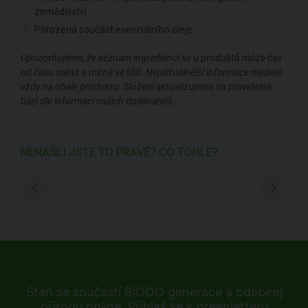
zemědělství
Přirozená součást esenciálního oleje
3
Upozorňujeme, že seznam ingrediencí se u produktů může čas
od času měnit a mírně se lišit. Nejaktuálnější informace najdete
vždy na obale produktu. Složení aktualizujeme na pravidelné
bázi dle informací našich dodavatelů.
NENAŠLI JSTE TO PRAVÉ? CO TOHLE?
Staň se součástí BiOOO generace a odebírej
přírodu online. Přihlaš se k greenletteru