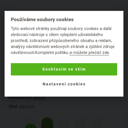
Z blogu
2
Používáme soubory cookies
Tyto webové stránky používají soubory cookies a další
Hodnocení
sledovací nástroje s cílem vylepšení uživatelského
prostředí, zobrazení přizpůsobeného obsahu a reklam,
Položit dotaz
analýzy návštěvnosti webových stránek a zjištění zdroje
návštěvnosti.Kompletní politiku
si můžete přečíst zde
.
Souhlasím se vším
PODROBNÉ SLOŽENÍ
PRODUKTU
Nastavení cookies
Konzistence:
gelová
Obal:
plastový