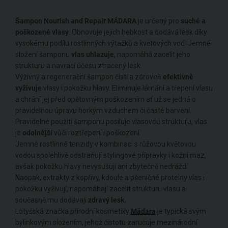
Šampon Nourish and Repair MÁDARA
je určený pro
suché a
poškozené vlasy
. Obnovuje jejich hebkost a dodává lesk díky
vysokému podílu rostlinných výtažků a květových vod. Jemné
složení šamponu
vlas uhlazuje
, napomáhá zacelit jeho
strukturu a navrací účesu ztracený lesk.
Výživný a regenerační šampon čistí a zároveň
efektivně
vyživuje
vlasy i pokožku hlavy. Eliminuje lámání a třepení vlasu
a chrání jej před opětovným poškozením ať už se jedná o
pravidelnou úpravu horkým vzduchem či časté barvení.
Pravidelné použití šamponu posiluje vlasovou strukturu, vlas
je
odolnější
vůči roztřepení i poškození.
Jemné rostlinné tenzidy v kombinaci s růžovou květovou
vodou spolehlivě odstraňují stylingové přípravky i kožní maz,
avšak pokožku hlavy nevysušují ani zbytečně nedráždí.
Naopak, extrakty z kopřivy, kdoule a pšeničné proteiny vlas i
pokožku vyživují, napomáhají zacelit strukturu vlasu a
současně mu dodávají
zdravý lesk.
Lotyšská značka přírodní kosmetiky
Mádara
je typická svým
bylinkovým složením, jehož čistotu zaručuje mezinárodní