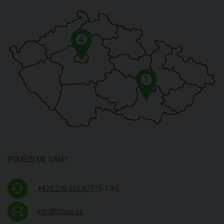
4
1
POMŮŽEME VÁM?
+420 220 555 077
(9-17h)
info@biooo.cz