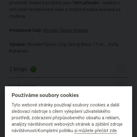
prostředí. Veškeré produkty jsou
100% přírodní -
najdete v
nich čisté nerafinované oleje a rostlinná másla lisovaná za
studena.
Produktové řady:
Wooden Spoon Organic
Výrobce:
Wooden Spoon, Eng. Georgi Belov 17 str., , Sofia,
Bulharsko
Z blogu
1
Hodnocení
Používáme soubory cookies
Položit dotaz
Tyto webové stránky používají soubory cookies a další
sledovací nástroje s cílem vylepšení uživatelského
prostředí, zobrazení přizpůsobeného obsahu a reklam,
analýzy návštěvnosti webových stránek a zjištění zdroje
návštěvnosti.Kompletní politiku
si můžete přečíst zde
.
PODROBNÉ SLOŽENÍ