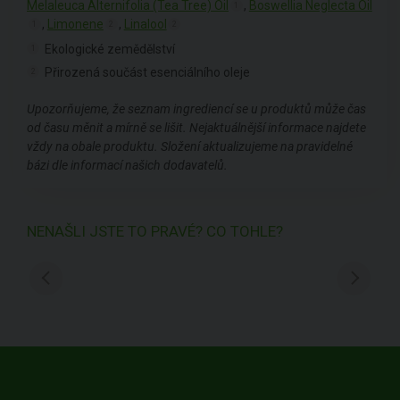
Melaleuca Alternifolia (Tea Tree) Oil
,
Boswellia Neglecta Oil
1
,
Limonene
,
Linalool
1
2
2
Ekologické zemědělství
1
Přirozená součást esenciálního oleje
2
Upozorňujeme, že seznam ingrediencí se u produktů může čas
od času měnit a mírně se lišit. Nejaktuálnější informace najdete
vždy na obale produktu. Složení aktualizujeme na pravidelné
bázi dle informací našich dodavatelů.
NENAŠLI JSTE TO PRAVÉ? CO TOHLE?