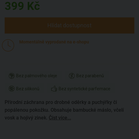
399
Kč
Hlídat dostupnost
Momentálně vyprodané na e-shopu
Bez palmového oleje
Bez parabenů
Bez silikonů
Bez syntetické parfemace
Přírodní záchrana pro drobné oděrky a puchýřky či
popálenou pokožku. Obsahuje bambucké máslo, včelí
vosk a hojivý zinek.
Číst více...