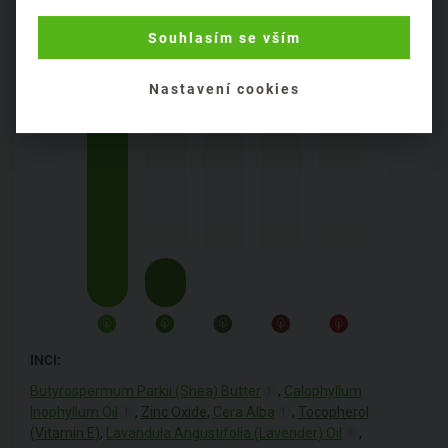
PRODUKTU
Souhlasím se vším
Konzistence:
hutná krémová
Nastavení cookies
INCI:
Butyrospermum Parkii (Shea) Butter
,
Calophyllum
1
Inophyllum Oil
,
Zinc Oxide
,
Cera Alba
,
Tocopherol
1
1
(Vitamin E)
,
Lavandula Angustifolia (Lavender) Oil
,
1