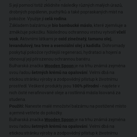
S její pomocí totiž zklidníte následky různých malých úrazů,
drobných popálenin, puchýřků a také popraskaných míst na
pokožce. Využije jí
celá rodina
.
Základem balzámu je
bio bambucké máslo
, které zjemňuje a
změkčuje pokožku. Následnou ochrannou vrstvu vytvoří
včelí
vosk
. Aktivními látkami je
oxid zinečnatý, tamanu olej,
levandulový, tea tree a esenciální olej z kadidla
. Dohromady
poskytují pokožce rychlejší regeneraci, hydrataci a hojení a
obnovují její přirozenou ochrannou bariéru.
Bulharská značka
Wooden Spoon
je na trhu známá zejména
svou řadou
šetrných krémů na opalování
. Velmi dbá na
etickou stránku výroby a zodpovědný přístup k životnímu
prostředí. Veškeré produkty jsou
100% přírodní -
najdete v
nich čisté nerafinované oleje a rostlinná másla lisovaná za
studena.
Použití:
Naneste malé množství balzámu na postižené místo
a jemně vetřete do pokožky.
Bulharská značka
Wooden Spoon
je na trhu známá zejména
svou řadou
šetrných krémů na opalování
. Velmi dbá na
etickou stránku výroby a zodpovědný přístup k životnímu