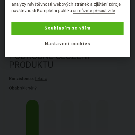
analýzy návštěvnosti webových stránek a zjištění zdroje
Hodnocení
návštěvnosti.Kompletní politiku
si můžete přečíst zde
.
Položit dotaz
Souhlasím se vším
Nastavení cookies
PODROBNÉ SLOŽENÍ
PRODUKTU
Konzistence:
tekutá
Obal:
skleněný