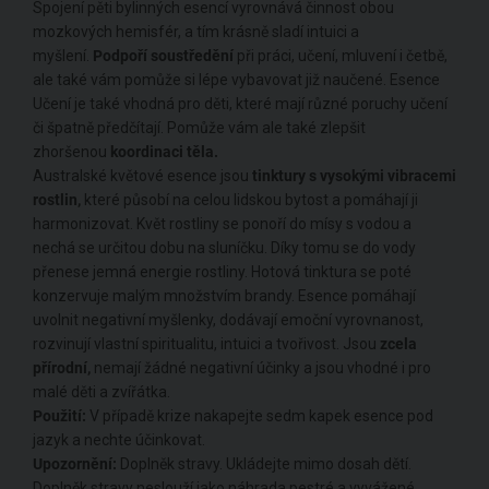
Spojení pěti bylinných esencí vyrovnává činnost obou
mozkových hemisfér, a tím krásně sladí intuici a
myšlení.
Podpoří soustředění
při práci, učení, mluvení i četbě,
ale také vám pomůže si lépe vybavovat již naučené. Esence
Učení je také vhodná pro děti, které mají různé poruchy učení
či špatně předčítají. Pomůže vám ale také zlepšit
zhoršenou
koordinaci těla.
Australské květové esence jsou
tinktury s vysokými vibracemi
rostlin,
které působí na celou lidskou bytost a pomáhají ji
harmonizovat. Květ rostliny se ponoří do mísy s vodou a
nechá se určitou dobu na sluníčku. Díky tomu se do vody
přenese jemná energie rostliny. Hotová tinktura se poté
konzervuje malým množstvím brandy. Esence pomáhají
uvolnit negativní myšlenky, dodávají emoční vyrovnanost,
rozvinují vlastní spiritualitu, intuici a tvořivost. Jsou
zcela
přírodní,
nemají žádné negativní účinky a jsou vhodné i pro
malé děti a zvířátka.
Použití:
V případě krize nakapejte sedm kapek esence pod
jazyk a nechte účinkovat.
Upozornění:
Doplněk stravy. Ukládejte mimo dosah dětí.
Doplněk stravy neslouží jako náhrada pestré a vyvážené