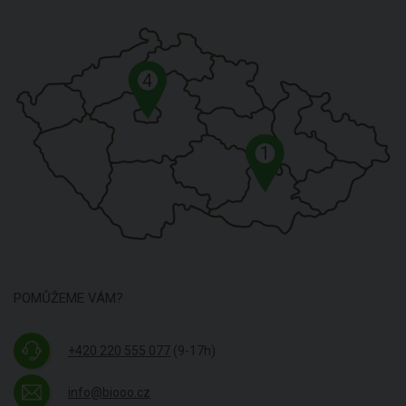
4
1
POMŮŽEME VÁM?
+420 220 555 077
(9-17h)
info@biooo.cz