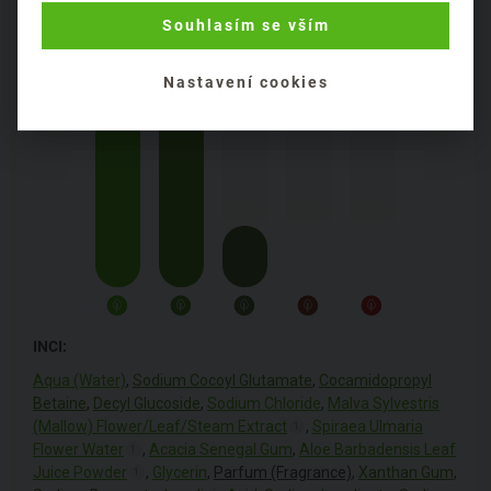
Souhlasím se vším
Obal:
plastový
Nastavení cookies
INCI:
Aqua (Water)
,
Sodium Cocoyl Glutamate
,
Cocamidopropyl
Betaine
,
Decyl Glucoside
,
Sodium Chloride
,
Malva Sylvestris
(Mallow) Flower/Leaf/Steam Extract
,
Spiraea Ulmaria
1
Flower Water
,
Acacia Senegal Gum
,
Aloe Barbadensis Leaf
1
Juice Powder
,
Glycerin
,
Parfum (Fragrance)
,
Xanthan Gum
,
1