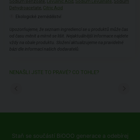
Sodium Benzoate
,
Levulinic Acid
,
Sodium Levulinate
,
Sodium
Dehydroacetate
,
Citric Acid
Ekologické zemědělství
1
Upozorňujeme, že seznam ingrediencí se u produktů může čas
od času měnit a mírně se lišit. Nejaktuálnější informace najdete
vždy na obale produktu. Složení aktualizujeme na pravidelné
bázi dle informací našich dodavatelů.
NENAŠLI JSTE TO PRAVÉ? CO TOHLE?
Staň se součástí BiOOO generace a odebírej