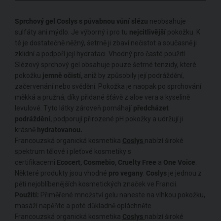
Sprchový gel Coslys s půvabnou vůní slézu
neobsahuje
sulfáty ani mýdlo.
Je výborný i pro tu
nejcitlivější
pokožku. K
té je dostatečně něžný, šetrně ji zbaví nečistot a současně ji
zklidní a podpoří její hydrataci. Vhodný pro časté použití.
Slézový sprchový gel obsahuje pouze šetrné tenzidy, které
pokožku
jemně očistí,
aniž by způsobily její podráždění,
začervenání nebo svědění. Pokožka je naopak po sprchování
měkká a pružná, díky přidané šťávě z aloe vera a kyselině
levulové. Tyto látky zároveň pomáhají
předcházet
podráždění,
podporují přirozené pH pokožky a udržují ji
krásně
hydratovanou.
Francouzská organická kosmetika
Coslys
nabízí široké
spektrum tělové i pleťové kosmetiky s
certifikacemi
Ecocert,
Cosmebio,
Cruelty Free
a
One Voice
.
Některé produkty jsou vhodné
pro vegany
.
Coslys
je jednou z
pěti nejoblíbenějších kosmetických značek ve Francii.
Použití:
Přiměřené množství gelu naneste na vlhkou pokožku,
masáží napěňte a poté důkladně opláchněte.
Francouzská organická kosmetika
Coslys
nabízí široké