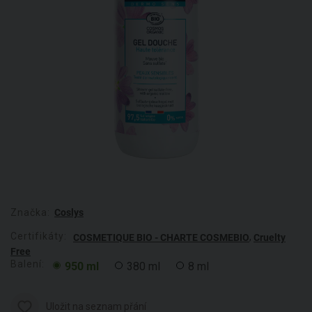
Značka:
Coslys
Certifikáty:
,
COSMETIQUE BIO - CHARTE COSMEBIO
Cruelty
Free
Balení:
950 ml
380 ml
8 ml
Uložit na seznam přání