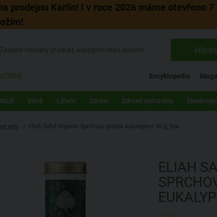
 na prodejnu Karlín! I v roce 2026 máme otevřeno 7 
božím!
Hleda
UZIVNĚ
Encyklopedie
Maga
Muži
Vůně
Líčení
Zdraví
Zdravé potraviny
Ekodroge
vé gely
/
Eliah Sahil Organic Sprchový prášek eukalyptus 90 g, box
ELIAH S
SPRCHOV
EUKALY