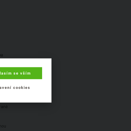
nu
kty
any
.
lasím se vším
avení cookies
hraně
mnou