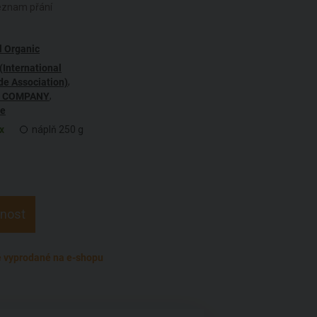
seznam přání
l Organic
(International
,
de Association)
,
L COMPANY
ie
x
náplň 250 g
pnost
 vyprodané na e-shopu