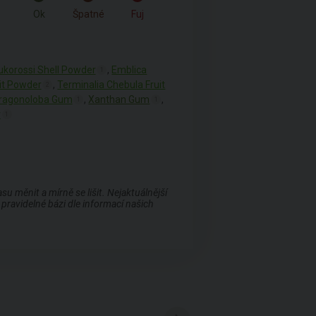
Ok
Špatné
Fuj
korossi Shell Powder
,
Emblica
1
uit Powder
,
Terminalia Chebula Fruit
2
ragonoloba Gum
,
Xanthan Gum
,
1
1
r
1
 měnit a mírně se lišit. Nejaktuálnější
pravidelné bázi dle informací našich