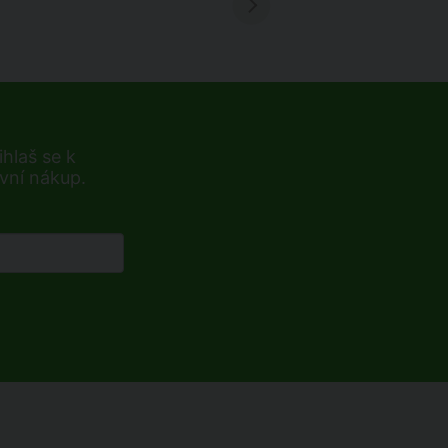
hlaš se k
rvní nákup.