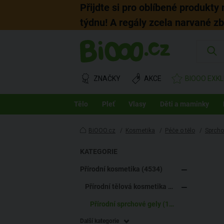
Přijdte si pro oblíbené produkty
týdnu! A regály zcela narvané z
ZNAČKY
AKCE
BIOOO EXKL
Tělo
Pleť
Vlasy
Děti a maminky
BiOOO.cz
/
Kosmetika
/
Péče o tělo
/
Sprcho
KATEGORIE
Přírodní kosmetika (4534)
Přírodní tělová kosmetika (1187)
Přírodní sprchové gely (172)
Další kategorie