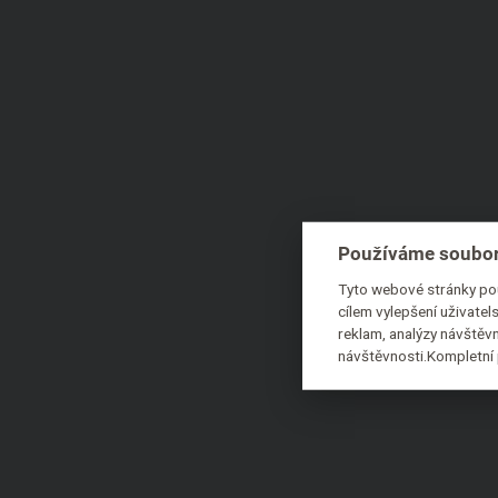
Používáme soubor
Tyto webové stránky pou
cílem vylepšení uživate
reklam, analýzy návštěvn
návštěvnosti.Kompletní 