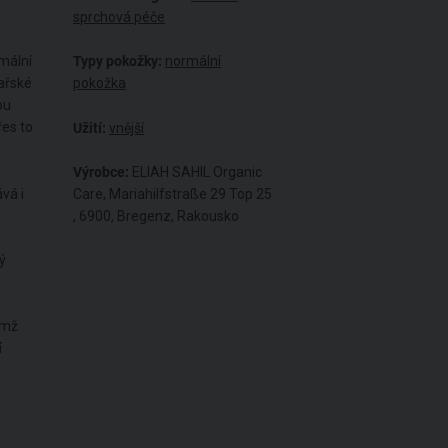
sprchová péče
rmální
Typy pokožky:
normální
ařské
pokožka
ou
řes to
Užití:
vnější
Výrobce:
ELIAH SAHIL Organic
vá i
Care, Mariahilfstraße 29 Top 25
, 6900, Bregenz, Rakousko
ý
ímž
í