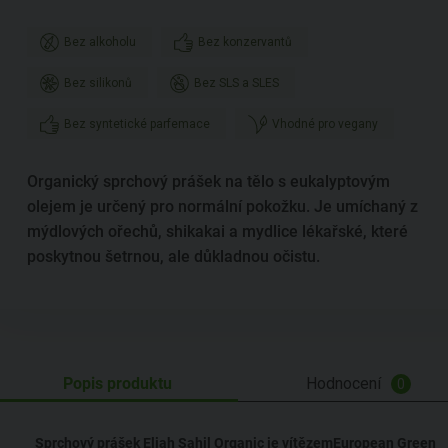
Bez alkoholu
Bez konzervantů
Bez silikonů
Bez SLS a SLES
Bez syntetické parfemace
Vhodné pro vegany
Organický sprchový prášek na tělo s eukalyptovým
olejem je určený pro normální pokožku. Je umíchaný z
mýdlových ořechů, shikakai a mydlice lékařské, které
poskytnou šetrnou, ale důkladnou očistu.
Popis produktu
Hodnocení
0
Sprchový prášek Eliah Sahil Organic je vítězemEuropean Green