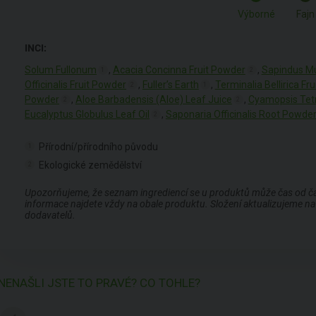
Výborné
Fajn
INCI:
Solum Fullonum
,
Acacia Concinna Fruit Powder
,
Sapindus Mu
1
2
Officinalis Fruit Powder
,
Fuller’s Earth
,
Terminalia Bellirica Fr
2
1
Powder
,
Aloe Barbadensis (Aloe) Leaf Juice
,
Cyamopsis Tet
2
2
Eucalyptus Globulus Leaf Oil
,
Saponaria Officinalis Root Powde
2
Přírodní/přírodního původu
1
Ekologické zemědělství
2
Upozorňujeme, že seznam ingrediencí se u produktů může čas od času
informace najdete vždy na obale produktu. Složení aktualizujeme na 
dodavatelů.
NENAŠLI JSTE TO PRAVÉ? CO TOHLE?