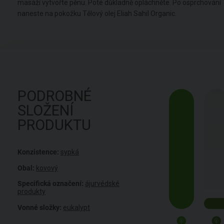
masáží vytvořte pěnu. Poté důkladně opláchněte. Po osprchování
naneste na pokožku Tělový olej Eliah Sahil Organic.
PODROBNÉ
SLOŽENÍ
PRODUKTU
Konzistence:
sypká
Obal:
kovový
Specifická označení:
ájurvédské
produkty
Vonné složky:
eukalypt