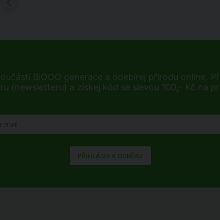
součástí BiOOO generace a odebírej přírodu online. Při
ru (newsletteru) a získej kód se slevou 100,- Kč na p
PŘIHLÁSIT K ODBĚRU