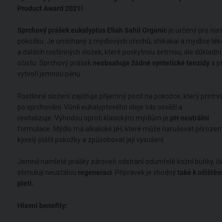
Product Award 2021!
Sprchový prášek eukalyptus Eliah Sahil Organic
je určený pro no
pokožku. Je umíchaný z mýdlových ořechů, shikakai a mydlice lék
a dalších rostlinných složek, které poskytnou šetrnou, ale důkladn
očistu. Sprchový prášek
neobsahuje žádné syntetické tenzidy
a p
vytvoří jemnou pěnu.
Rostlinné složení zajišťuje příjemný pocit na pokožce, který přetrvá
po sprchování. Vůně eukalyptového oleje vás osvěží a
revitalizuje. Výhodou oproti klasickým mýdlům je
pH neutrální
formulace. Mýdlo má alkalické pH, které může narušovat přirozen
kyselý plášt pokožky a způsobovat její vysušení.
Jemně namleté prášky zároveň odstraní odumřelé kožní buňky, č
stimulují neustálou
regeneraci
. Přípravek je vhodný
také k očištěn
pleti.
Hlavní benefity: