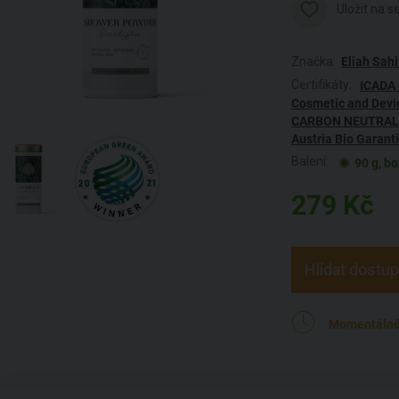
Uložit na 
Značka:
Eliah Sahi
Certifikáty:
ICADA 
Cosmetic and Devi
CARBON NEUTRA
Austria Bio Garant
Balení:
90 g, bo
279
Kč
Hlídat dostu
Momentálně