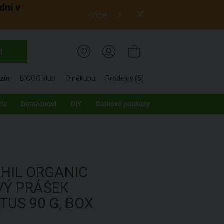
dní v
Více
t
zín
BiOOO klub
O nákupu
Prodejny (5)
rie
Domácnost
DIY
Dárkové poukazy
AHIL ORGANIC
Ý PRÁŠEK
PTUS
90 G, BOX