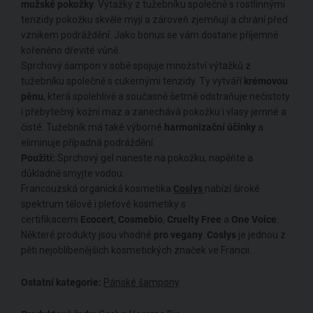
mužské pokožky
. Výtažky z tužebníku společně s rostlinnými
tenzidy pokožku skvěle myjí a zároveň zjemňují a chrání před
vznikem podráždění. Jako bonus se vám dostane příjemné
kořeněno dřevité vůně.
Sprchový šampon v sobě spojuje množství výtažků z
tužebníku společně s cukernými tenzidy. Ty vytváří
krémovou
pěnu
, která spolehlivě a současně šetrně odstraňuje nečistoty
i přebytečný kožní maz a zanechává pokožku i vlasy jemné a
čisté. Tužebník má také výborné
harmonizační účinky
a
eliminuje případná podráždění.
Použití:
Sprchový gel naneste na pokožku, napěňte a
důkladně smyjte vodou.
Francouzská organická kosmetika
Coslys
nabízí široké
spektrum tělové i pleťové kosmetiky s
certifikacemi
Ecocert,
Cosmebio
,
Cruelty Free
a
One Voice
.
Některé produkty jsou vhodné
pro vegany
.
Coslys
je jednou z
pěti nejoblíbenějších kosmetických značek ve Francii.
Ostatní kategorie:
Pánské šampony