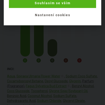
Obal:
plastový
Souhlasím se vším
Nastavení cookies
INCI:
Aqua
,
Spiraea Ulmaria Flower Water
,
Sodium Coco Sulfate
,
1
Cocamidopropyl Betaine
,
Decyl Glucoside
,
Glycerin
,
Parfum
(Fragrance)
,
Fagus Sylvatica Bud Extract
,
Benzyl Alcohol
,
1
Coco Glucoside
,
Tocopherol
,
Glycine Soja (Soybean) Oil
,
Benzoic Acid
,
Coconut Alcohol
,
Sodium Sulfate
,
Dehydroacetic Acid
,
Sodium Chloride
,
Glyceryl Oleate
,