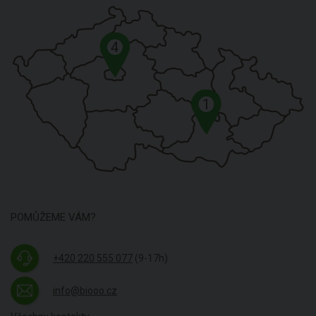
4
1
POMŮŽEME VÁM?
+420 220 555 077
(9-17h)
info@biooo.cz