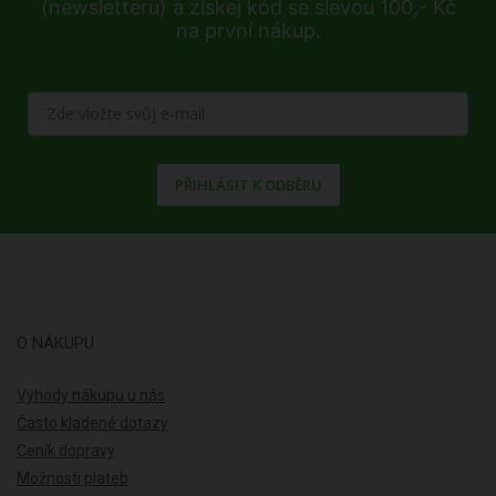
(newsletteru) a získej kód se slevou 100,- Kč
na první nákup.
PŘIHLÁSIT K ODBĚRU
O NÁKUPU
Výhody nákupu u nás
Často kladené dotazy
Ceník dopravy
Možnosti plateb