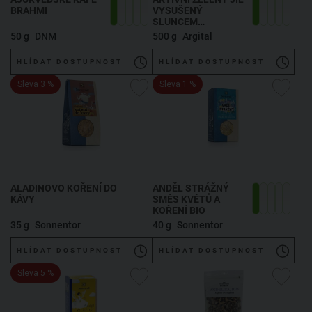
BRAHMI
VYSUŠENÝ
SLUNCEM
VENTILATED
50 g
DNM
500 g
Argital
HLÍDAT DOSTUPNOST
HLÍDAT DOSTUPNOST
Sleva 3 %
Sleva 1 %
ALADINOVO KOŘENÍ DO
ANDĚL STRÁŽNÝ
KÁVY
SMĚS KVĚTŮ A
KOŘENÍ BIO
35 g
Sonnentor
40 g
Sonnentor
HLÍDAT DOSTUPNOST
HLÍDAT DOSTUPNOST
Sleva 5 %