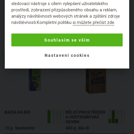
sledovací nástroje s cílem vylepšení uživatelského
prostředí, zobrazení přizpůsobeného obsahu a reklam,
analýzy návštěvnosti webových stránek a zjištění zdroje
návštěvnosti.Kompletní politiku
si můžete přečíst zde
.
BARVA NA VLASY
BARVA NA VLASY
POPELAVÁ BLOND
PŠENIČNÁ BLOND
Souhlasím se vším
100 g
CosmetikaBio
100 g
CosmetikaBio
Nastavení cookies
HLÍDAT DOSTUPNOST
HLÍDAT DOSTUPNOST
BAZALKA BIO
BĚLICÍ PROSTŘEDEK
A ODSTRAŇOVAČ
SKVRN
15 g
Sonnentor
400 g
Bio-D