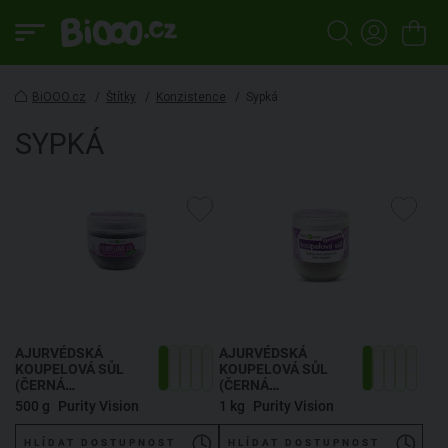
BiOOO.cz
/
Štítky
/
Konzistence
/
Sypká
SYPKÁ
AJURVÉDSKÁ
AJURVÉDSKÁ
KOUPELOVÁ SŮL
KOUPELOVÁ SŮL
(ČERNÁ
(ČERNÁ
HIMALÁJSKÁ KALA
HIMALÁJSKÁ KALA
500 g
Purity Vision
1 kg
Purity Vision
NAMAK)
NAMAK)
HLÍDAT DOSTUPNOST
HLÍDAT DOSTUPNOST