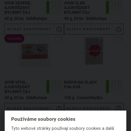
AYUR SERENE,
AYUR SLIM,
AJURVÉDSKÝ
AJURVÉDSKÝ
BYLINNÝ ČAJ
BYLINNÝ ČAJ
40 g, 20 ks
Siddhalepa
40 g, 20 ks
Siddhalepa
HLÍDAT DOSTUPNOST
HLÍDAT DOSTUPNOST
Výprodej
AYUR VITAL,
BARVA NA VLASY
AJURVÉDSKÝ
FIALOVÁ
BYLINNÝ ČAJ
40 g, 20 ks
Siddhalepa
100 g
CosmetikaBio
HLÍDAT DOSTUPNOST
HLÍDAT DOSTUPNOST
Používáme soubory cookies
Tyto webové stránky používají soubory cookies a další