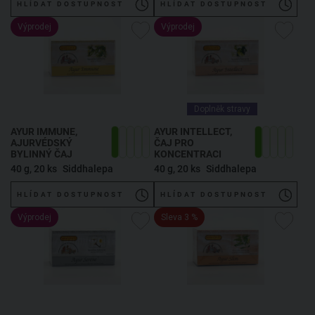
HLÍDAT DOSTUPNOST
HLÍDAT DOSTUPNOST
Výprodej
Výprodej
Doplněk stravy
AYUR IMMUNE,
AYUR INTELLECT,
AJURVÉDSKÝ
ČAJ PRO
BYLINNÝ ČAJ
KONCENTRACI
40 g, 20 ks
Siddhalepa
40 g, 20 ks
Siddhalepa
HLÍDAT DOSTUPNOST
HLÍDAT DOSTUPNOST
Výprodej
Sleva 3 %