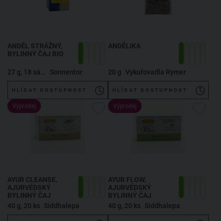
ANDĚL STRÁŽNÝ,
ANDĚLIKA
BYLINNÝ ČAJ BIO
27 g, 18 sáčků
Sonnentor
20 g
Vykuřovadla Rymer
HLÍDAT DOSTUPNOST
HLÍDAT DOSTUPNOST
Výprodej
Výprodej
AYUR CLEANSE,
AYUR FLOW,
AJURVÉDSKÝ
AJURVÉDSKÝ
BYLINNÝ ČAJ
BYLINNÝ ČAJ
40 g, 20 ks
Siddhalepa
40 g, 20 ks
Siddhalepa