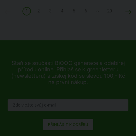
1
2
3
4
5
6
~
20
Staň se součástí BiOOO generace a odebírej
přírodu online. Přihlaš se k greenletteru
(newsletteru) a získej kód se slevou 100,- Kč
na první nákup.
PŘIHLÁSIT K ODBĚRU