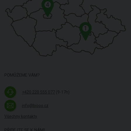
4
1
POMŮŽEME VÁM?
+420 220 555 077
(9-17h)
info@biooo.cz
Všechny kontakty
PŘIDEJTE SE K NÁM!