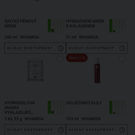
ČISTICÍ PĚNOVÝ
HYDRATAČNÍ KRÉM
KRÉM
S KOLAGENEM
200 ml
WHAMISA
51 ml
WHAMISA
HLÍDAT DOSTUPNOST
HLÍDAT DOSTUPNOST
Sleva 1 %
HYDROGELOVÁ
ODLIČOVACÍ OLEJ
MASKA
VYHLAZUJÍCÍ
FLOWERS
1 ks, 33 g
WHAMISA
153 ml
WHAMISA
HLÍDAT DOSTUPNOST
HLÍDAT DOSTUPNOST