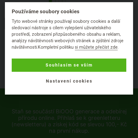
Používáme soubory cookies
155 ml
WHAMISA
Tyto webové stránky používají soubory cookies a další
HLÍDAT DOSTUPNOST
sledovací nástroje s cílem vylepšení uživatelského
prostředí, zobrazení přizpůsobeného obsahu a reklam,
analýzy návštěvnosti webových stránek a zjištění zdroje
návštěvnosti.Kompletní politiku
si můžete přečíst zde
.
1
Souhlasím se vším
Nastavení cookies
Staň se součástí BiOOO generace a odebírej
přírodu online. Přihlaš se k greenletteru
(newsletteru) a získej kód se slevou 100,- Kč
na první nákup.