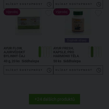
HLÍDAT DOSTUPNOST
HLÍDAT DOSTUPNOST
Výprodej
Výprodej
Doplněk stravy
AYUR FLOW,
AYUR FRESH,
AJURVÉDSKÝ
KAPSLE, PRO
BYLINNÝ ČAJ
HARMONII TĚLA
40 g, 20 ks
Siddhalepa
50 ks
Siddhalepa
HLÍDAT DOSTUPNOST
HLÍDAT DOSTUPNOST
+24 dalších produktů