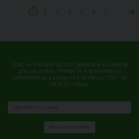
1
2
3
4
5
6
7
Staň se součástí BiOOO generace a odebírej
přírodu online. Přihlaš se k greenletteru
(newsletteru) a získej kód se slevou 100,- Kč
na první nákup.
PŘIHLÁSIT K ODBĚRU