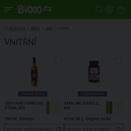
BiOOO.cz
/
Štítky
/
Užití
/
Vnitřní
VNITŘNÍ
Doplněk stravy
Doplněk stravy
100% RAKYTNÍKOVÁ
AMALAKI, KAPSLE,
ŠŤÁVA, BIO
BIO
750 ml
Himalyo
60 ks, 36 g
Organic India
HLÍDAT DOSTUPNOST
HLÍDAT DOSTUPNOST