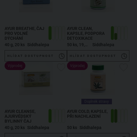
AYUR BREATHE, ČAJ
AYUR CLEAN,
PRO VOLNÉ
KAPSLE, PODPORA
DÝCHÁNÍ
DETOXIKACE
40 g, 20 ks
Siddhalepa
50 ks, 19,5 g
Siddhalepa
HLÍDAT DOSTUPNOST
HLÍDAT DOSTUPNOST
Výprodej
Výprodej
Doplněk stravy
AYUR CLEANSE,
AYUR COLD, KAPSLE,
AJURVÉDSKÝ
PŘI NACHLAZENÍ
BYLINNÝ ČAJ
40 g, 20 ks
Siddhalepa
50 ks
Siddhalepa