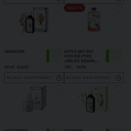
Sleva 2 %
ANDROZIN
APPLE ANT BIO
OVOCNÉ PYRÉ
JABLKO, BANÁN,
HRUŠKA
50 ml
Diochi
100 g
Holle
HLÍDAT DOSTUPNOST
HLÍDAT DOSTUPNOST
ASTOFRESH,
ASTOMIN