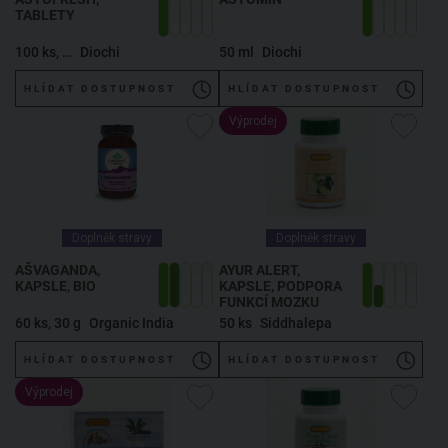
TABLETY
100 ks, 70 g
Diochi
50 ml
Diochi
HLÍDAT DOSTUPNOST
HLÍDAT DOSTUPNOST
Výprodej
Doplněk stravy
Doplněk stravy
AŠVAGANDA,
AYUR ALERT,
KAPSLE, BIO
KAPSLE, PODPORA
FUNKCÍ MOZKU
60 ks, 30 g
Organic India
50 ks
Siddhalepa
HLÍDAT DOSTUPNOST
HLÍDAT DOSTUPNOST
Výprodej