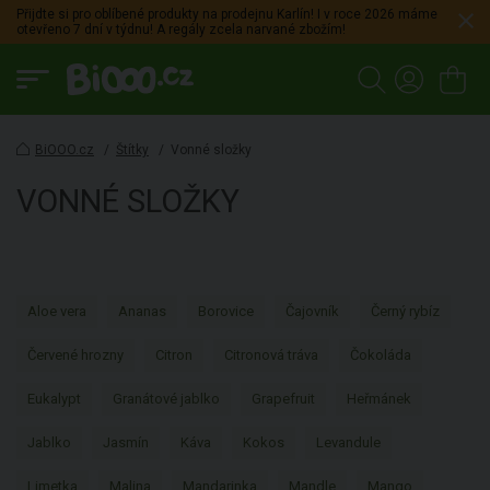
Přijdte si pro oblíbené produkty na prodejnu Karlín! I v roce 2026 máme
otevřeno 7 dní v týdnu! A regály zcela narvané zbožím!
BiOOO.cz
/
Štítky
/
Vonné složky
VONNÉ SLOŽKY
Aloe vera
Ananas
Borovice
Čajovník
Černý rybíz
Červené hrozny
Citron
Citronová tráva
Čokoláda
Eukalypt
Granátové jablko
Grapefruit
Heřmánek
Jablko
Jasmín
Káva
Kokos
Levandule
Limetka
Malina
Mandarinka
Mandle
Mango