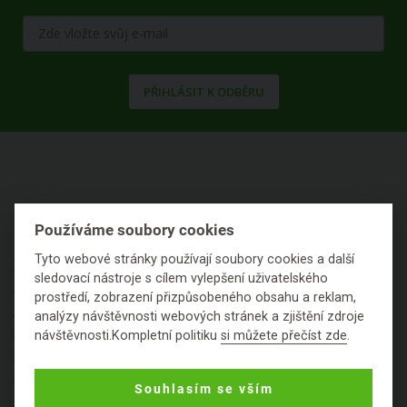
PŘIHLÁSIT K ODBĚRU
O NÁKUPU
Používáme soubory cookies
Tyto webové stránky používají soubory cookies a další
Výhody nákupu u nás
sledovací nástroje s cílem vylepšení uživatelského
Často kladené dotazy
prostředí, zobrazení přizpůsobeného obsahu a reklam,
Ceník dopravy
analýzy návštěvnosti webových stránek a zjištění zdroje
Možnosti plateb
návštěvnosti.Kompletní politiku
si můžete přečíst zde
.
Reklamace
Obchodní podmínky
Souhlasím se vším
Ochrana osobních údajů