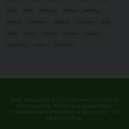
Máta
Med
Meduňka
Meloun
Meruňka
Měsíček
Pomeranč
Rakytník
Rozmarýn
Růže
Šalvěj
Santal
Skořice
Vanilka
Verbena
Ylang ylang
Zázvor
Zelený čaj
Staň se součástí BiOOO generace a odebírej
přírodu online. Přihlaš se k greenletteru
(newsletteru) a získej kód se slevou 100,- Kč
na první nákup.