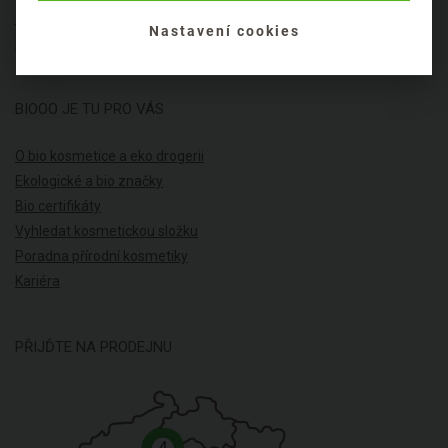
Cookies
Nastavení cookies
Mapa stránek
BIOOO JE TU PRO VÁS
O bio kosmetice a eko drogerii
Ekologické a bio značky
Bio certifikáty
Vyhledat kosmetickou složku
Poradna přírodní kosmetiky
Kariéra
PŘIJĎTE NA PRODEJNU