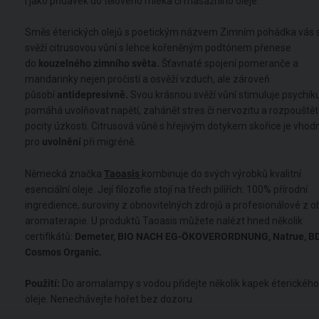
i jako přídavek do tělového mléka či masážního oleje.
Směs éterických olejů s poetickým názvem Zimním pohádka vás 
svěží citrusovou vůní s lehce kořeněným podtónem přenese
do
kouzelného zimního světa.
Šťavnaté spojení pomeranče a
mandarinky nejen pročistí a osvěží vzduch, ale zároveň
působí
antidepresivně.
Svou krásnou svěží vůní stimuluje psychiku
pomáhá uvolňovat napětí, zahánět stres či nervozitu a rozpouštět
pocity úzkosti. Citrusová vůně s hřejivým dotykem skořice je vhodn
pro
uvolnění
při migréně.
Německá značka
Taoasis
kombinuje do svých výrobků kvalitní
esenciální oleje. Její filozofie stojí na třech pilířích: 100% přírodní
ingredience, suroviny z obnovitelných zdrojů a profesionálové z o
aromaterapie. U produktů Taoasis můžete nalézt hned několik
certifikátů:
Demeter, BIO NACH EG-ÖKOVERORDNUNG, Natrue, BD
Cosmos Organic.
Použití:
Do aromalampy s vodou přidejte několik kapek éterického
oleje. Nenechávejte hořet bez dozoru.