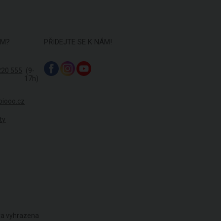
ÁM?
PŘIDEJTE SE K NÁM!
220 555
(9-
17h)
biooo.cz
ty
áva vyhrazena