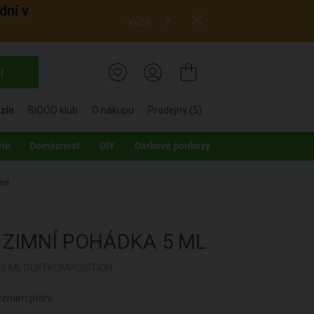
dní v
Více
t
zín
BiOOO klub
O nákupu
Prodejny (5)
rie
Domácnost
DIY
Dárkové poukazy
 ml
S
ZIMNÍ POHÁDKA
5 ML
5 ML DUFTKOMPOSITION
seznam přání