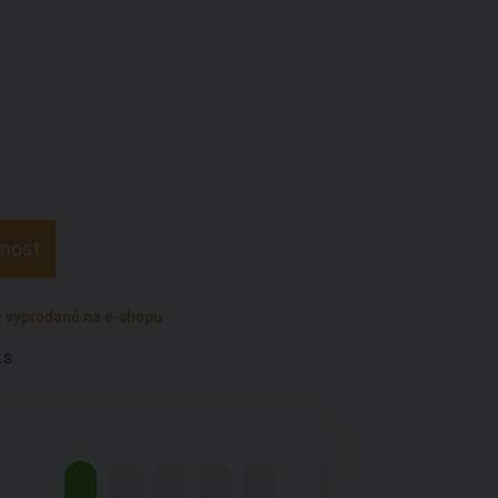
pnost
 vyprodané na e-shopu
ks