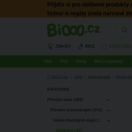
Přijdte si pro oblíbené produkty
týdnu! A regály zcela narvané z
ZNAČKY
AKCE
BIOOO EXKL
Tělo
Pleť
Vlasy
Děti a maminky
BiOOO.cz
/
Vůně
/
Aromaterapie
/
Směsi éte
KATEGORIE
Přírodní vůně (985)
Přírodní aromaterapie (392)
Směsi éterických olejů z přírody (85)
Zklidnění (42)