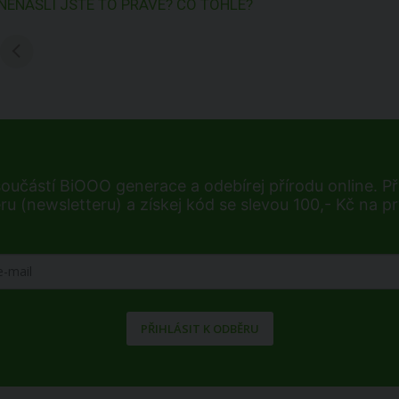
NENAŠLI JSTE TO PRAVÉ? CO TOHLE?
součástí BiOOO generace a odebírej přírodu online. Při
ru (newsletteru) a získej kód se slevou 100,- Kč na p
PŘIHLÁSIT K ODBĚRU