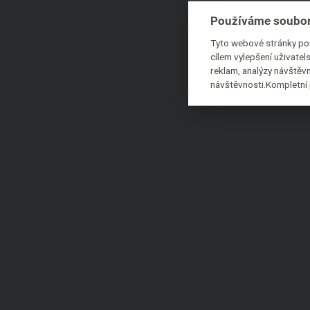
Používáme soubor
Tyto webové stránky pou
cílem vylepšení uživate
reklam, analýzy návštěvn
návštěvnosti.Kompletní 