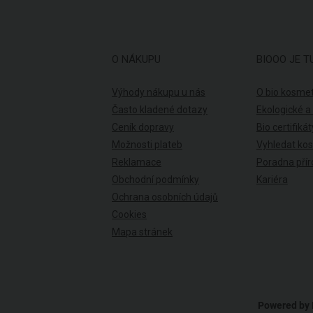
O NÁKUPU
BIOOO JE T
Výhody nákupu u nás
O bio kosmet
Často kladené dotazy
Ekologické a
Ceník dopravy
Bio certifikát
Možnosti plateb
Vyhledat ko
Reklamace
Poradna přír
Obchodní podmínky
Kariéra
Ochrana osobních údajů
Cookies
Mapa stránek
Powered by