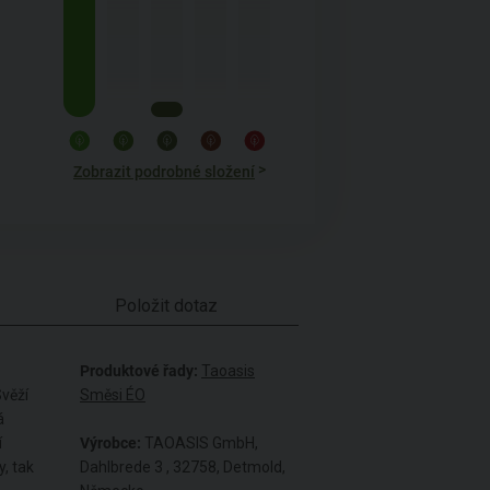
>
Zobrazit podrobné složení
Položit dotaz
Produktové řady:
Taoasis
Svěží
Směsi ÉO
á
í
Výrobce:
TAOASIS GmbH,
, tak
Dahlbrede 3 , 32758, Detmold,