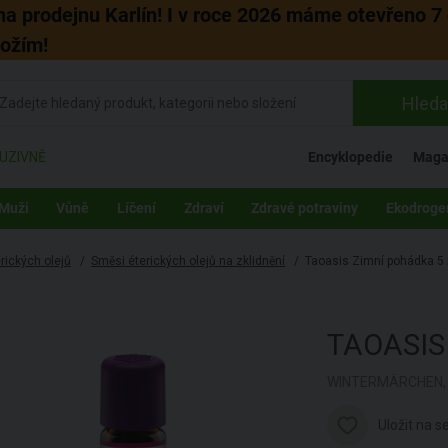
 na prodejnu Karlín! I v roce 2026 máme otevřeno 7 
božím!
Hleda
UZIVNĚ
Encyklopedie
Maga
Muži
Vůně
Líčení
Zdraví
Zdravé potraviny
Ekodroge
rických olejů
/
Směsi éterických olejů na zklidnění
/
Taoasis Zimní pohádka 5
TAOASI
WINTERMÄRCHEN, 
Uložit na 