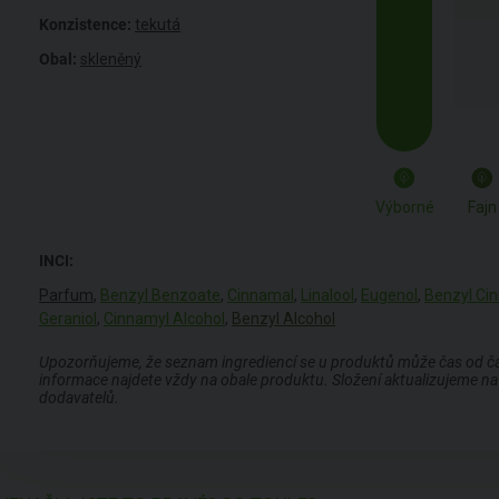
Konzistence:
tekutá
Obal:
skleněný
Výborné
Fajn
INCI:
Parfum
,
Benzyl Benzoate
,
Cinnamal
,
Linalool
,
Eugenol
,
Benzyl Ci
Geraniol
,
Cinnamyl Alcohol
,
Benzyl Alcohol
Upozorňujeme, že seznam ingrediencí se u produktů může čas od času
informace najdete vždy na obale produktu. Složení aktualizujeme na 
dodavatelů.