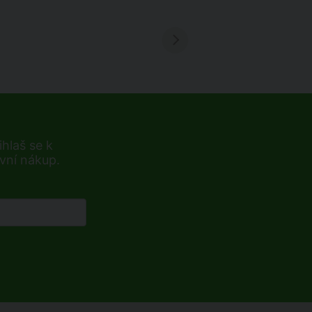
hlaš se k
rvní nákup.