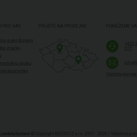
U PRO VÁS
PŘIJĎTE NA PRODEJNU
POMŮŽEME V
ice a eko drogerii
+420 
4
 bio značky
077
y
1
info@
smetickou složku
odní kosmetiky
Všechny kontak
LambdaSystem
© Copyright BIOOO.CZ s.r.o. 2007 - 2026 / Všechna pr