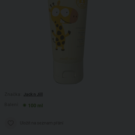
Značka:
Jack n Jill
Balení:
100 ml
Uložit na seznam přání