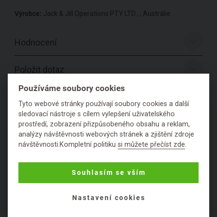
Výrobce:
Jack & Jill Operations PTY LTD , , Austrálie
Hodnocení
Položit dotaz
Používáme soubory cookies
Tyto webové stránky používají soubory cookies a další
sledovací nástroje s cílem vylepšení uživatelského
PODROBNÉ SLOŽENÍ
prostředí, zobrazení přizpůsobeného obsahu a reklam,
PRODUKTU
analýzy návštěvnosti webových stránek a zjištění zdroje
návštěvnosti.Kompletní politiku
si můžete přečíst zde
.
Souhlasím se vším
Nastavení cookies