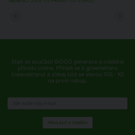
NENAŠLI JSTE TO PRAVÉ? CO TOHLE?
Staň se součástí BiOOO generace a odebírej
přírodu online. Přihlaš se k greenletteru
(newsletteru) a získej kód se slevou 100,- Kč
na první nákup.
PŘIHLÁSIT K ODBĚRU