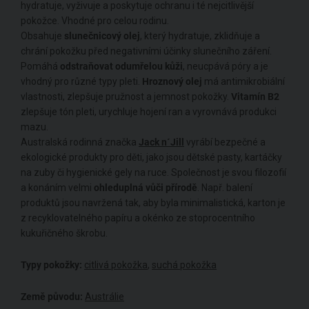
hydratuje, vyživuje a poskytuje ochranu i té nejcitlivější
pokožce. Vhodné pro celou rodinu.
Obsahuje
slunečnicový olej
, který hydratuje, zklidňuje a
chrání pokožku před negativními účinky slunečního záření.
Pomáhá
odstraňovat odumřelou kůži
, neucpává póry a je
vhodný pro různé typy pleti.
Hroznový olej
má antimikrobiální
vlastnosti, zlepšuje pružnost a jemnost pokožky.
Vitamín B2
zlepšuje tón pleti, urychluje hojení ran a vyrovnává produkci
mazu.
Australská rodinná značka
Jack n´Jill
vyrábí bezpečné a
ekologické produkty pro děti, jako jsou dětské pasty, kartáčky
na zuby či hygienické gely na ruce. Společnost je svou filozofií
a konáním velmi
ohleduplná vůči přírodě
. Např. balení
produktů jsou navržená tak, aby byla minimalistická, karton je
z recyklovatelného papíru a okénko ze stoprocentního
kukuřičného škrobu.
Typy pokožky:
citlivá pokožka
,
suchá pokožka
Země původu:
Austrálie