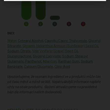
INCI:
Water
,
Cetearyl Alcohol
,
Caprylic/Capric Triglyceride
,
Glyceryl
Stearate
,
Glycerin
,
Helianthus Annuus (Sunflower) Seed Oil
,
Sodium Citrate
,
Vitis Vinifera (Grape) Seed Oil
,
Gluconolactone
,
Glyceryl Caprylate
,
Sodium Stearoyl
Glutamate
,
Panthenol
,
Allantoin
,
Xanthan Gum
,
Sodium
Benzoate
,
Calcium Gluconate
,
Citric Acid
Upozorňujeme, že seznam ingrediencí se u produktů může čas
od času měnit a mírně se lišit. Nejaktuálnější informace najdete
vždy na obale produktu. Složení aktualizujeme na pravidelné
bázi dle informací našich dodavatelů.