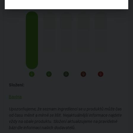
Složení:
Bavlna
Upozorňujeme, že seznam ingrediencí se u produktů může čas
od času měnit a mírně se lišit. Nejaktuálnější informace najdete
vždy na obale produktu. Složení aktualizujeme na pravidelné
bázi dle informací našich dodavatelů.