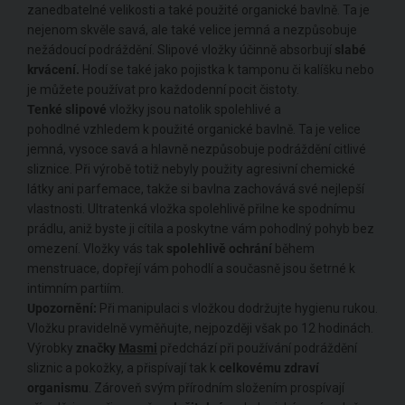
zanedbatelné velikosti a také použité organické bavlně. Ta je
nejenom skvěle savá, ale také velice jemná a nezpůsobuje
nežádoucí podráždění. Slipové vložky účinně absorbují
slabé
krvácení.
Hodí se také jako pojistka k tamponu či kalíšku nebo
je můžete používat pro každodenní pocit čistoty.
Tenké slipové
vložky jsou natolik spolehlivé a
pohodlné vzhledem k použité organické bavlně. Ta je velice
jemná, vysoce savá a hlavně nezpůsobuje podráždění citlivé
sliznice. Při výrobě totiž nebyly použity agresivní chemické
látky ani parfemace, takže si bavlna zachovává své nejlepší
vlastnosti. Ultratenká vložka spolehlivě přilne ke spodnímu
prádlu, aniž byste ji cítila a poskytne vám pohodlný pohyb bez
omezení. Vložky vás tak
spolehlivě ochrání
během
menstruace, dopřejí vám pohodlí a současně jsou šetrné k
intimním partiím.
Upozornění:
Při manipulaci s vložkou dodržujte hygienu rukou.
Vložku pravidelně vyměňujte, nejpozději však po 12 hodinách.
Výrobky
značky
Masmi
předchází při používání podráždění
sliznic a pokožky, a přispívají tak k
celkovému zdraví
organismu
. Zároveň svým přírodním složením prospívají