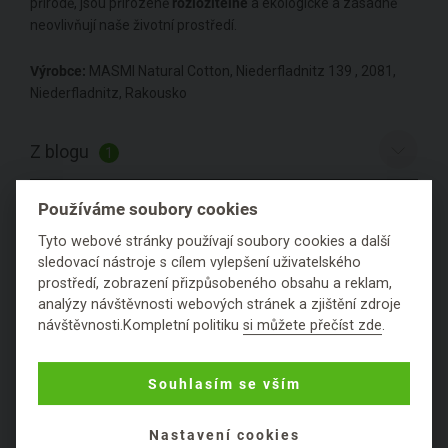
přírodě, jsou přirozeně
rozložitelné
a ekologické a zásadně
neovlivňují naše životní prostředí.
Výrobce:
MASMI Natural Cotton, Niederfladnitz 139 , 2081,
Niederfladnitz, Rakousko
Z blogu
1
Hodnocení
Používáme soubory cookies
Tyto webové stránky používají soubory cookies a další
Položit dotaz
sledovací nástroje s cílem vylepšení uživatelského
prostředí, zobrazení přizpůsobeného obsahu a reklam,
analýzy návštěvnosti webových stránek a zjištění zdroje
návštěvnosti.Kompletní politiku
si můžete přečíst zde
.
PODROBNÉ SLOŽENÍ
Souhlasím se vším
PRODUKTU
Nastavení cookies
Obal:
papírový