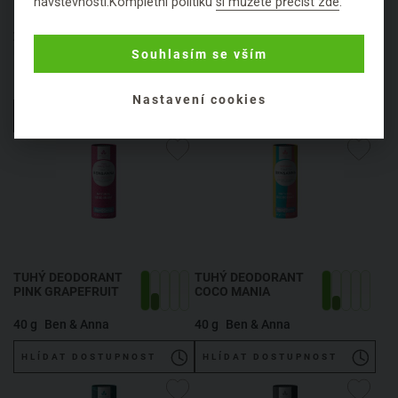
návštěvnosti.Kompletní politiku
si můžete přečíst zde
.
ZUBNÍ PASTA S
TUHÝ DEODORANT
FLUORIDEM
PERSIAN LIME
Souhlasím se vším
POMERANČ
100 ml
Ben & Anna
40 g
Ben & Anna
Nastavení cookies
HLÍDAT DOSTUPNOST
HLÍDAT DOSTUPNOST
TUHÝ DEODORANT
TUHÝ DEODORANT
PINK GRAPEFRUIT
COCO MANIA
40 g
Ben & Anna
40 g
Ben & Anna
HLÍDAT DOSTUPNOST
HLÍDAT DOSTUPNOST