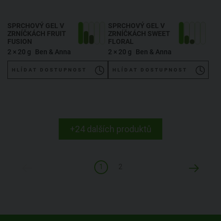
SPRCHOVÝ GEL V
SPRCHOVÝ GEL V
ZRNÍČKÁCH FRUIT
ZRNÍČKÁCH SWEET
FUSION
FLORAL
2 × 20 g
Ben & Anna
2 × 20 g
Ben & Anna
HLÍDAT DOSTUPNOST
HLÍDAT DOSTUPNOST
+24 dalších produktů
1
2