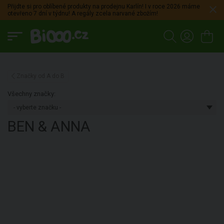
Přijdte si pro oblíbené produkty na prodejnu Karlín! I v roce 2026 máme
otevřeno 7 dní v týdnu! A regály zcela narvané zbožím!
Značky od A do B
Všechny značky:
BEN & ANNA