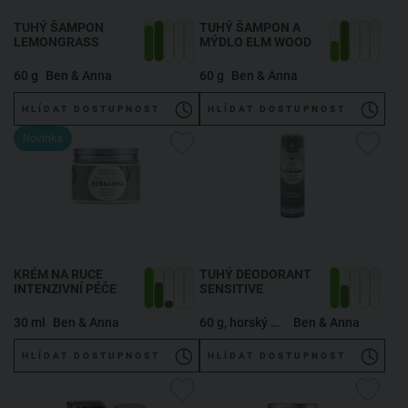
TUHÝ ŠAMPON
TUHÝ ŠAMPON A
LEMONGRASS
MÝDLO ELM WOOD
60 g
Ben & Anna
60 g
Ben & Anna
HLÍDAT DOSTUPNOST
HLÍDAT DOSTUPNOST
Novinka
KRÉM NA RUCE
TUHÝ DEODORANT
INTENZIVNÍ PÉČE
SENSITIVE
30 ml
Ben & Anna
60 g, horský vánek
Ben & Anna
HLÍDAT DOSTUPNOST
HLÍDAT DOSTUPNOST