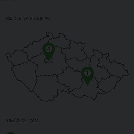
PŘIJĎTE NA PRODEJNU
4
1
POMŮŽEME VÁM?