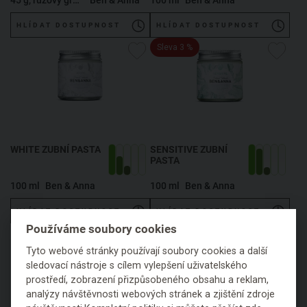
45 g, růžový grapefruit
Ben & Anna
100 ml
Ben & Anna
HLÍDAT DOSTUPNOST
HLÍDAT DOSTUPNOST
Sleva 3 %
WHITE ZUBNÍ PASTA
SENSITIVE ZUBNÍ
PASTA
100 ml
Ben & Anna
100 ml
Ben & Anna
HLÍDAT DOSTUPNOST
HLÍDAT DOSTUPNOST
Používáme soubory cookies
Tyto webové stránky používají soubory cookies a další
sledovací nástroje s cílem vylepšení uživatelského
prostředí, zobrazení přizpůsobeného obsahu a reklam,
analýzy návštěvnosti webových stránek a zjištění zdroje