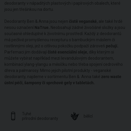
deodoranty v nápaditých plastových i papírových obalech, které
jsou jen třešinkou na dortu.
Deodoranty Ben & Anna jsou nejen
čistě veganské,
ale také hrdě
nesou označení
NaTrue.
Neobsahují žádné živočišné složky a jsou
současně ohleduplné k životnímu prostředí. Každý z deodorantů
má pečlivě promyšlenou recepturu s bambuckým máslem či
rostlinnými oleji, jež o citlivou pokožku podpaží zároveň
pečují.
Parfemaci jim dodávají
čisté esenciální oleje,
díky kterým si
můžete vybírat například mezi levandulovým deodorantem,
kombinací ylang-ylangu a měsíčku nebo třeba spojení cedrového
dřeva a palmarosy. Mimo jejich pilotní produkty - veganské
deodoranty, najdeme v sortimentu Ben & Anna také
zero waste
ústní péči, šampony či sprchové gely v tabletách.
Tuhé
bělící
přírodní deodoranty