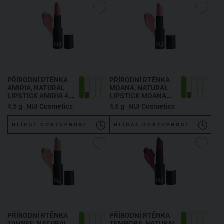
PŘÍRODNÍ RTĚNKA
PŘÍRODNÍ RTĚNKA
AMIRIA
, NATURAL
MOANA
, NATURAL
LIPSTICK AMIRIA 4,5
LIPSTICK MOANA
G
4,5 G
4,5 g
NUI Cosmetics
4,5 g
NUI Cosmetics
HLÍDAT DOSTUPNOST
HLÍDAT DOSTUPNOST
PŘÍRODNÍ RTĚNKA
PŘÍRODNÍ RTĚNKA
TAHNEE
, NATURAL
TEMPORA
, NATURAL