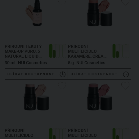
PŘÍRODNÍ TEKUTÝ
PŘÍRODNÍ
MAKE-UP PURU
, 5
MULTILÍČIDLO
NATURAL LIQUID
KARAMERE
, CREAM
FOUNDATION PURU
BLUSH FOR CHEEK,
30 ml
NUI Cosmetics
5 g
NUI Cosmetics
EYES & LIPS
KARAMERE 5 G
HLÍDAT DOSTUPNOST
HLÍDAT DOSTUPNOST
PŘÍRODNÍ
PŘÍRODNÍ
MULTILÍČIDLO
MULTILÍČIDLO