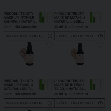
PŘÍRODNÍ TEKUTÝ
PŘÍRODNÍ TEKUTÝ
MAKE-UP INTENSE
MAKE-UP MATAO
, 2
KANAPA
, 1 NATURAL
NATURAL LIQUID
LIQUID FOUNDATION
FOUNDATION
30 ml
NUI Cosmetics
30 ml
NUI Cosmetics
INTENSE KANAPA
MATAO
HLÍDAT DOSTUPNOST
HLÍDAT DOSTUPNOST
PŘÍRODNÍ TEKUTÝ
PŘÍRODNÍ TEKUTÝ
MAKE-UP TAIAO
, 3
MAKE-UP INTENSE
NATURAL LIQUID
TAIAO
, 4 NATURAL
FOUNDATION TAIAO
LIQUID FOUNDATION
30 ml
NUI Cosmetics
30 ml
NUI Cosmetics
INTENSE TAIAO
HLÍDAT DOSTUPNOST
HLÍDAT DOSTUPNOST