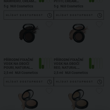
MAWHERO
, CREAM
PITITI
, CREAM
BLUSH FOR CHEEK,
BLUSH FOR CHEEK,
5 g
NUI Cosmetics
5 g
NUI Cosmetics
EYES & LIPS
EYES & LIPS PITITI 5
MAWHERO 5 G
G
HLÍDAT DOSTUPNOST
HLÍDAT DOSTUPNOST
PŘÍRODNÍ FIXAČNÍ
PŘÍRODNÍ FIXAČNÍ
VOSK NA OBOČÍ
VOSK NA OBOČÍ
POURI
, NATURAL
REO
, NATURAL
BROW SCULPT
BROW SCULPT REO
2,5 ml
NUI Cosmetics
2,5 ml
NUI Cosmetics
POURI 2,5 ML
2,5 ML
HLÍDAT DOSTUPNOST
HLÍDAT DOSTUPNOST