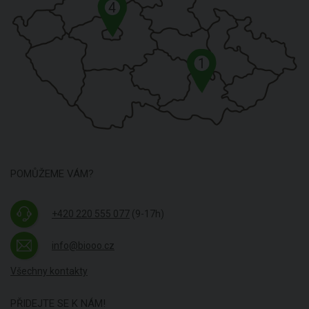
4
1
POMŮŽEME VÁM?
+420 220 555 077
(9-17h)
info@biooo.cz
Všechny kontakty
PŘIDEJTE SE K NÁM!