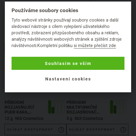
Používáme soubory cookies
PŘÍRODNÍ KRÉMOVÝ
PŘÍRODNÍ KRÉMOVÝ
Tyto webové stránky používají soubory cookies a další
KRYCÍ KOREKTOR 03
KRYCÍ KOREKTOR 04
sledovací nástroje s cílem vylepšení uživatelského
IHAIA
, NATURAL
ARI
, NATURAL
prostředí, zobrazení přizpůsobeného obsahu a reklam,
CREAM CONCEALER
CREAM CONCEALER
3 g
NUI Cosmetics
3 g
NUI Cosmetics
analýzy návštěvnosti webových stránek a zjištění zdroje
03 IHAIA
04 ARI
návštěvnosti.Kompletní politiku
si můžete přečíst zde
.
HLÍDAT DOSTUPNOST
HLÍDAT DOSTUPNOST
Souhlasím se vším
Nastavení cookies
PŘÍRODNÍ
PŘÍRODNÍ
ROZJASŇUJÍCÍ
MULTIFUNKČNÍ
PUDR KARA
,
ROZJASŇOVAČ
NATURAL
PUAWAI
, NATURAL
12 g
NUI Cosmetics
3 g
NUI Cosmetics
ILLUMINATING
ILLUSION CREAM
PRESSED POWDER
PUAWAI
HLÍDAT DOSTUPNOST
HLÍDAT DOSTUPNOST
KARA