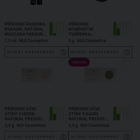
PŘÍRODNÍ ŘASENKA
PŘÍRODNÍ
PARAURI
, NATURAL
KOMPAKTNÍ
MASCARA PARAURI
TVÁŘENKA
7,5 ML
WAIMARIE
, NATURAL
7,5 ml
NUI Cosmetics
5 g
NUI Cosmetics
PRESSED BLUSH
WAIMARIE 5 G
HLÍDAT DOSTUPNOST
HLÍDAT DOSTUPNOST
Výprodej
PŘÍRODNÍ OČNÍ
PŘÍRODNÍ OČNÍ
STÍNY 3 HEENI
,
STÍNY 9 KAURI
,
NATURAL PRESSED
NATURAL PRESSED
EYESHADOW 3
EYESHADOW 9
2,5 g
NUI Cosmetics
2,5 g
NUI Cosmetics
HEENI 2,5 G
KAURI 2,5 G
HLÍDAT DOSTUPNOST
HLÍDAT DOSTUPNOST