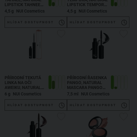
LIPSTICK TAHNEE
LIPSTICK TEMPORA
4,5 G
4,5 G
4,5 g
NUI Cosmetics
4,5 g
NUI Cosmetics
HLÍDAT DOSTUPNOST
HLÍDAT DOSTUPNOST
PŘÍRODNÍ TEKUTÁ
PŘÍRODNÍ ŘASENKA
LINKA NA OČI
PANGO
, NATURAL
AWEIKU
, NATURAL
MASCARA PANGO
LIQUID EYELINER
7,5 ML
6 g
NUI Cosmetics
7,5 ml
NUI Cosmetics
AWEIKU 6 G
HLÍDAT DOSTUPNOST
HLÍDAT DOSTUPNOST