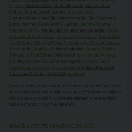
Glycerin
,
Dicalcium Phosphate Dihydrate
,
Sodium Coco
Sulfate
,
Aroma
,
Xanthan Gum
,
Cellulose Gum
,
Calcium/Magnesium/Zinc Hydroxyapatite
,
Zinc Gluconate
,
Benzyl Alcohol
,
Kaolin
,
Methyl Lactate
,
Mentha Piperita
(Peppermint) Oil
,
Tetrasodium Glutamate Diacetate
,
Stevia
Rebaudiana Leaf Extract
,
Thymus Serpyllum Oil
,
Betula Alba
Leaf Extract
,
Plantago Major (Plantain) Leaf Extract
,
Sodium
Bicarbonate
,
Arginine
,
Sodium Hydroxide
,
Ananas Sativus
(Pineapple) Fruit Extract
,
Maltodextrin
,
Helianthus Annuus
(Sunflower) Seed Oil
,
Laminaria Digitata Extract
,
Fucus
Vesiculosus Extract
,
Spirulina Maxima
,
Sodium Benzoate
,
Potassium Sorbate
,
Citric Acid
,
Limonene
Upozorňujeme, že seznam ingrediencí se u produktů může čas
od času měnit a mírně se lišit. Nejaktuálnější informace najdete
vždy na obale produktu. Složení aktualizujeme na pravidelné
bázi dle informací našich dodavatelů.
NENAŠLI JSTE TO PRAVÉ? CO TOHLE?