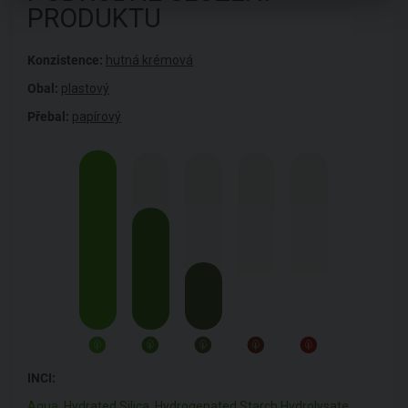
PRODUKTU
Konzistence:
hutná krémová
Obal:
plastový
Přebal:
papírový
INCI:
Aqua
,
Hydrated Silica
,
Hydrogenated Starch Hydrolysate
,