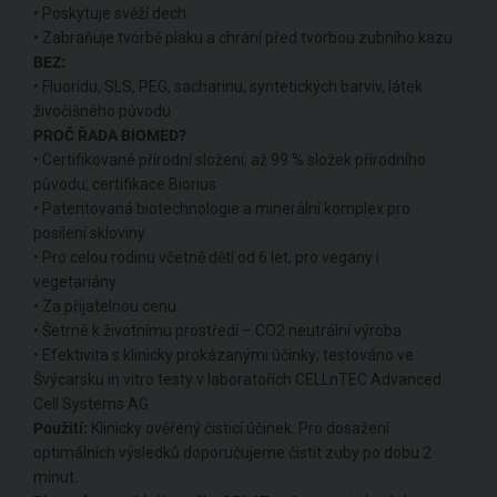
• Poskytuje svěží dech
• Zabraňuje tvorbě plaku a chrání před tvorbou zubního kazu
BEZ:
• Fluoridu, SLS, PEG, sacharinu, syntetických barviv, látek
živočišného původu
PROČ ŘADA BIOMED?
• Certifikované přírodní složení; až 99 % složek přírodního
původu; certifikace Biorius
• Patentovaná biotechnologie a minerální komplex pro
posílení skloviny
• Pro celou rodinu včetně dětí od 6 let, pro vegany i
vegetariány
• Za přijatelnou cenu
• Šetrné k životnímu prostředí – CO2 neutrální výroba
• Efektivita s klinicky prokázanými účinky; testováno ve
Švýcarsku in vitro testy v laboratořích CELLnTEC Advanced
Cell Systems AG
Použití:
Klinicky ověřený čisticí účinek. Pro dosažení
optimálních výsledků doporučujeme čistit zuby po dobu 2
minut.