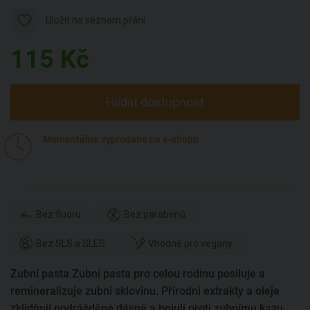
Uložit na seznam přání
115
Kč
Hlídat dostupnost
Momentálně vyprodané na e-shopu
Bez fluoru
Bez parabenů
Bez SLS a SLES
Vhodné pro vegany
Zubní pasta Zubní pasta pro celou rodinu posiluje a
remineralizuje zubní sklovinu. Přírodní extrakty a oleje
zklidňují podrážděné dásně a bojují proti zubnímu kazu.