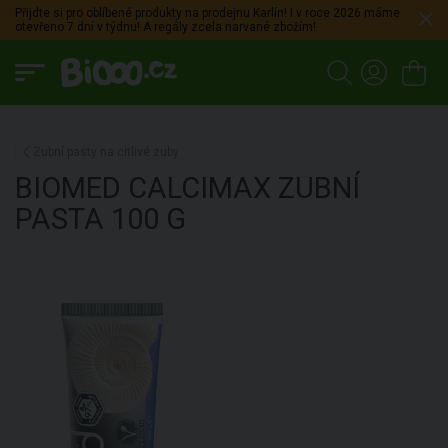
Přijdte si pro oblíbené produkty na prodejnu Karlín! I v roce 2026 máme
otevřeno 7 dní v týdnu! A regály zcela narvané zbožím!
Zubní pasty na citlivé zuby
BIOMED
CALCIMAX ZUBNÍ
PASTA
100 G