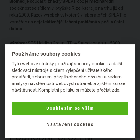
Biomed
je součástí značky
SPLAT
,
což
je mezinárodní
společnost se sídlem v lotyšské Rize, která je na trhu již od
roku 2000. Každý výrobek vytvořený v laboratořích SPLAT je
zaměřen na
nejefektivnější řešení problémů v péči o ústní
dutinu
.
Výrobce:
STS Holding Group LTD, 4 Stancionna str. , 5300,
Gabrovo, Bulharsko
Používáme soubory cookies
Tyto webové stránky používají soubory cookies a další
Z blogu
1
sledovací nástroje s cílem vylepšení uživatelského
prostředí, zobrazení přizpůsobeného obsahu a reklam,
analýzy návštěvnosti webových stránek a zjištění zdroje
Hodnocení
návštěvnosti.Kompletní politiku
si můžete přečíst zde
.
Položit dotaz
Souhlasím se vším
Nastavení cookies
PODROBNÉ SLOŽENÍ