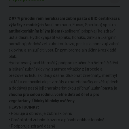
Z 97 % přírodní remineralizační zubní pasta s BIO certifikací s
výtažky z mořských řas
(Laminaria, Fucus, Spirulina) spolu s
antibakteriálním bílým jílem
(kaolinem) přispívají ke zdraví
úst a dásní. Hydroxyapatit vápníku, hořčíku, zinku a L-arginin
pomáhají předcházet zubnímu kazu, posilují a obnovují zubní
sklovinu a snižují citlivost. Enzym bromelain účinně rozkládá
plak.
Hydratovaný oxid křemičitý podporuje účinné a šetrné čištění
a leštění zubní skloviny, zatímco výtažky z jitrocele a
březového listu zklidňují dásně. Glukonát zinečnatý, menthyl
laktát a esenciální oleje z máty a mateřídoušky osvěžují dech
a dodávají pastě její charakteristickou příchuť.
Zubní pasta je
vhodná pro celou rodinu, včetně dětí od 6 let a pro
vegetariány. Účinky klinicky ověřeny.
HLAVNÍ ÚČINKY:
• Posiluje a obnovuje zubní sklovinu
• Chrání před zubním kazem a působí antibakteriálně
• Podporuje zdravé dásně