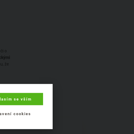
či o
ickými
u, že
lasím se vším
avení cookies