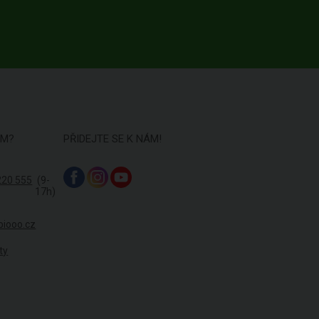
ÁM?
PŘIDEJTE SE K NÁM!
220 555
(9-
17h)
biooo.cz
ty