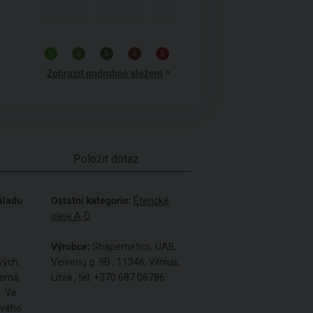
>
Zobrazit podrobné složení
Položit dotaz
náladu
Ostatní kategorie:
Éterické
oleje A-D
Výrobce:
Shapemetics, UAB,
ových
Veiverių g. 9B , 11346, Vilnius,
 nemá
Litva , tel: +370 687 06786
ů. Ve
ového