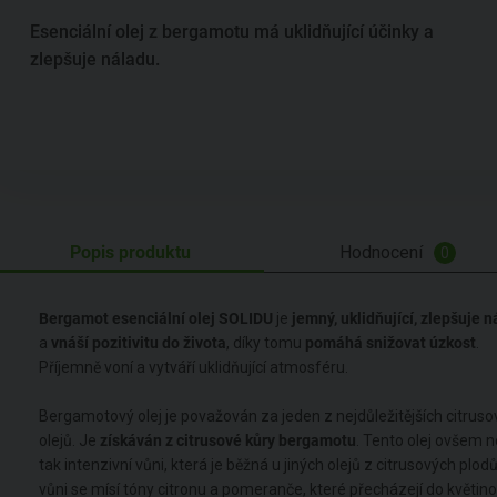
Esenciální olej z bergamotu má uklidňující účinky a
zlepšuje náladu.
Popis produktu
Hodnocení
0
Bergamot esenciální olej SOLIDU
je
jemn
ý, uklidňující, zlepšuje 
a
vnáší pozitivitu do života
, díky tomu
pomáhá snižovat úzkost
.
Příjemně voní a vytváří uklidňující atmosféru.
Bergamotový olej je považován za jeden z nejdůležitějších citrus
olejů. Je
získáván z citrusové kůry bergamotu
. Tento olej ovšem
tak intenzivní vůni, která je běžná u jiných olejů z citrusových plod
vůni se mísí tóny citronu a pomeranče, které přecházejí do květin