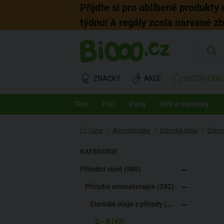
Přijdte si pro oblíbené produkty
týdnu! A regály zcela narvané z
ZNAČKY
AKCE
BIOOO EXKL
Tělo
Pleť
Vlasy
Děti a maminky
Vůně
/
Aromaterapie
/
Éterické oleje
/
Éteric
KATEGORIE
Přírodní vůně (985)
Přírodní aromaterapie (392)
Éterické oleje z přírody (283)
O - R (42)