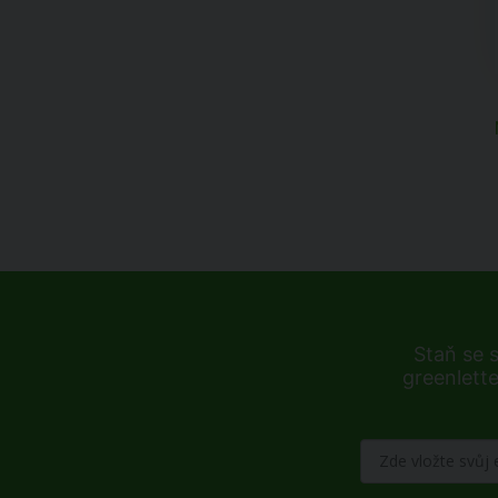
Staň se 
greenlette