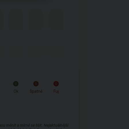
Ok
Špatné
Fuj
 měnit a mírně se lišit. Nejaktuálnější