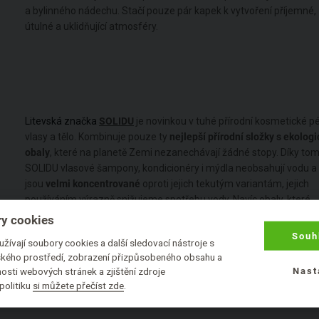
a bylinného nádechu. Stačí pouze pár kapek k vytvoření příjemné,
útulné a uklidňující atmosféry.
Litevská značka
SOLIDU
je novinkou v tuhé přírodní kosmetické pé
vlasy a tělo. Kombinuje pouze ty
nejlepší přírodní složky s ekolog
obaly
, které na planetě Zemi nezanechávají žádné stopy. Díky tom
SOLIDU vlasové šampony, kondicionéry i mýdla neobsahují vodu a
jsou
velmi koncentrované
oproti jejich tekutým variantám, jejich
používáním výrazně snižujeme spotřebu vody. Navíc obaly, které
SOLIDU používá, jsou nejen
v půdě 100% rozložitelné,
ale také ji
y cookies
obohacují o aktivní látky.
Souh
žívají soubory cookies a další sledovací nástroje s
lského prostředí, zobrazení přizpůsobeného obsahu a
osti webových stránek a zjištění zdroje
Nast
politiku
si můžete přečíst zde
.