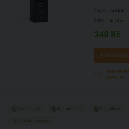
Značka:
SOLIDU
Balení:
10 ml
348
Kč
Hlídat dostu
Momentálně 
BiOOO.cz
Bez parabenů
Bez parfemace
Bez silikonů
Vhodné pro vegany