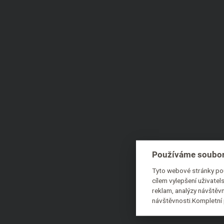
Používáme soubor
Tyto webové stránky pou
cílem vylepšení uživate
reklam, analýzy návštěvn
návštěvnosti.Kompletní 