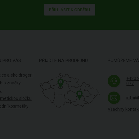
PŘIHLÁSIT K ODBĚRU
U PRO VÁS
PŘIJĎTE NA PRODEJNU
POMŮŽEME V
ice a eko drogerii
+420 
4
 bio značky
077
y
1
info@
smetickou složku
odní kosmetiky
Všechny kontak