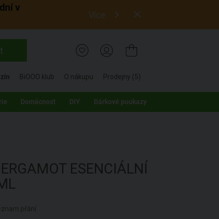
dní v
Více
t
zín
BiOOO klub
O nákupu
Prodejny (5)
rie
Domácnost
DIY
Dárkové poukazy
BERGAMOT ESENCIÁLNÍ
 ML
seznam přání