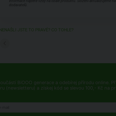
informace najdete vždy na obale produktu. Složení aktualizujeme na 
dodavatelů.
NENAŠLI JSTE TO PRAVÉ? CO TOHLE?
součástí BiOOO generace a odebírej přírodu online. Při
ru (newsletteru) a získej kód se slevou 100,- Kč na p