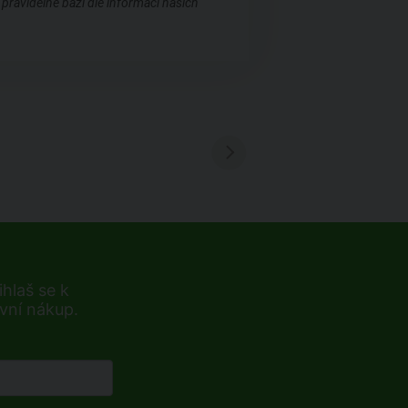
pravidelné bázi dle informací našich
hlaš se k
rvní nákup.