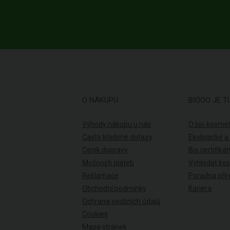
O NÁKUPU
BIOOO JE T
Výhody nákupu u nás
O bio kosmet
Často kladené dotazy
Ekologické a
Ceník dopravy
Bio certifikát
Možnosti plateb
Vyhledat ko
Reklamace
Poradna přír
Obchodní podmínky
Kariéra
Ochrana osobních údajů
Cookies
Mapa stránek