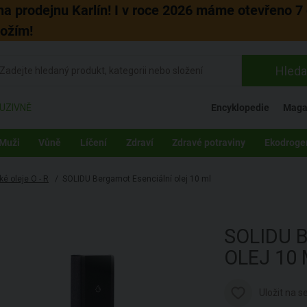
 na prodejnu Karlín! I v roce 2026 máme otevřeno 7 
božím!
Hleda
UZIVNĚ
Encyklopedie
Maga
Muži
Vůně
Líčení
Zdraví
Zdravé potraviny
Ekodroge
ké oleje O - R
/
SOLIDU Bergamot Esenciální olej 10 ml
SOLIDU
OLEJ
10
Uložit na 