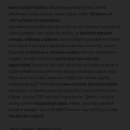
Berry Delight
NAKD
je chutná veganská tyčinka, která
obsahuje maliny, rozinky, datle a kešu oříšky.
Vyrobeno ze
100% přírodních ingrediencí.
Ingredience jsou lisovány za studena, raw tyčinka neobsahuje
žádný přidaný cukr, lepek ani mléko. Je
bohatým zdrojem
energie, vlákniny a bílkovin
. Berry Delight tyčinka je perfektní
ke svačině či na výlety. Ideální pro všechny milovníky ořechů.
Dopřejte si
výživnou a zdravou svačinu
, která je vhodná pro
vegany. Skvělé řešení pro
rychlé doplnění energie
.
Upozornění:
Alergeny: produkt obsahuje skořápkové plody a
může obsahovat podzemnici olejnou (arašídy), sojové boby
Máte chuť na sladké, nebo přemýšlíte čím rychle doplnit
chybějící energii? Sáhněte po
raw ovocných tyčinkách NAKD
,
které jsou vyrobeny pouze ze sušeného ovoce, ořechů nebo
kakaa - pouze 100% přírodní ingredience. Žádná z mnoha
druhů tyčinek
neobsahuje lepek
, mléko, sóju nebo jakékoli
přidané sladidlo. Všechny NAKD ovocné raw tyčinky jsou tak
vhodné pro vegany
.
Země původu:
Velká Británie