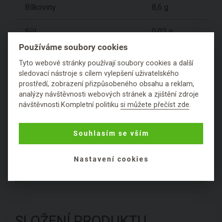
Bílkoviny:
8,6 g
Sůl:
0,02 g
Používáme soubory cookies
Dle současné legislativy EU je možné u doplňků
Tyto webové stránky používají soubory cookies a další
sledovací nástroje s cílem vylepšení uživatelského
stravy a potravin uvádět pouze schválená zdravotní
prostředí, zobrazení přizpůsobeného obsahu a reklam,
tvrzení. Není možné uvádět podrobnější informace,
analýzy návštěvnosti webových stránek a zjištění zdroje
které by mohly vzbudit dojem jiného prospěšného
návštěvnosti.Kompletní politiku
si můžete přečíst zde
.
účinku - i přes to, že se právě pro tyto vlastnosti
používají historicky.
Souhlasím se vším
Hodnocení
Nastavení cookies
Položit dotaz
SLOŽENÍ PRODUKTU