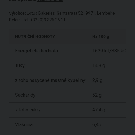
Výrobce:
Lotus Bakeries, Gentstraat 52 , 9971, Lembeke,
Belgie , tel: +32 (0)9 376 26 11
NUTRIČNÍ HODNOTY
Na 100 g
Energetická hodnota:
1629 kJ/385 kCal
Tuky:
14,8 g
z toho nasycené mastné kyseliny:
2,9 g
Sacharidy:
52 g
z toho cukry:
47,4 g
Vláknina:
6,4 g