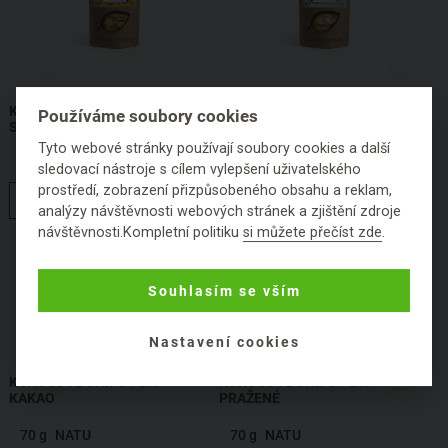
KOKOSOVÉ CHIPSY BIO -
KOKOSOVÉ CHIPSY BIO -
Používáme soubory cookies
SLANÝ KARAMEL
MOŘSKÁ SŮL
Tyto webové stránky používají soubory cookies a další
70 g
NATU
70 g
NATU
sledovací nástroje s cílem vylepšení uživatelského
prostředí, zobrazení přizpůsobeného obsahu a reklam,
HLÍDAT DOSTUPNOST
HLÍDAT DOSTUPNOST
analýzy návštěvnosti webových stránek a zjištění zdroje
návštěvnosti.Kompletní politiku
si můžete přečíst zde
.
Souhlasím se vším
Nastavení cookies
KOKOSOVÉ CHIPSY BIO -
KOKOSOVÉ CHIPSY BIO -
KAKAO
PRAŽENÉ
70 g
NATU
70 g
NATU