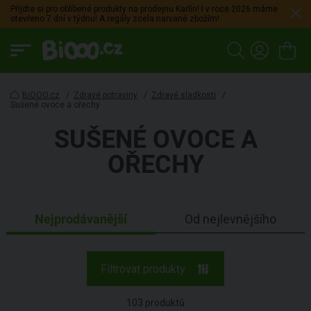
Přijdte si pro oblíbené produkty na prodejnu Karlín! I v roce 2026 máme
otevřeno 7 dní v týdnu! A regály zcela narvané zbožím!
BiOOO.cz
/
Zdravé potraviny
/
Zdravé sladkosti
/
Sušené ovoce a ořechy
SUŠENÉ OVOCE A
OŘECHY
Nejprodávanější
Od nejlevnějšího
Filtrovat produkty
103
produktů