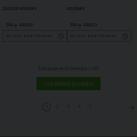
ZÁZVOR KOUSKY
ROZINKY
500 g
GRIZLY
500 g
GRIZLY
HLÍDAT DOSTUPNOST
HLÍDAT DOSTUPNOST
Zobrazuje se
24
produktů z
103
+24 dalších produktů
1
2
3
4
5