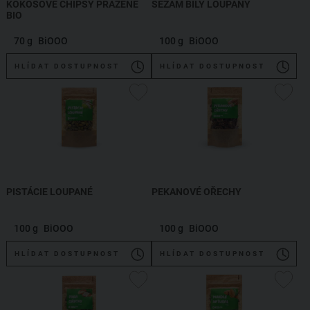
KOKOSOVÉ CHIPSY PRAŽENÉ
SEZAM BÍLÝ LOUPANÝ
BIO
70 g
BiOOO
100 g
BiOOO
HLÍDAT DOSTUPNOST
HLÍDAT DOSTUPNOST
PISTÁCIE LOUPANÉ
PEKANOVÉ OŘECHY
100 g
BiOOO
100 g
BiOOO
HLÍDAT DOSTUPNOST
HLÍDAT DOSTUPNOST