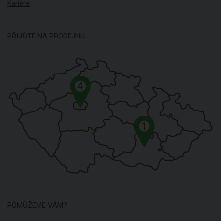
Kariéra
PŘIJĎTE NA PRODEJNU
4
1
POMŮŽEME VÁM?