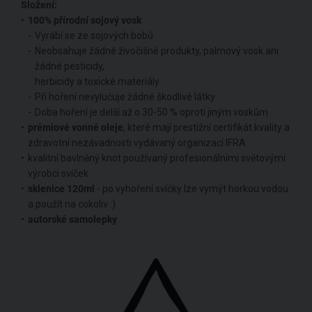
Složení:
100% přírodní sojový vosk
Vyrábí se ze sojových bobů
Neobsahuje žádné živočišné produkty, palmový vosk ani
žádné pesticidy,
herbicidy a toxické materiály
Při hoření nevylučuje žádné škodlivé látky
Doba hoření je delší až o 30-50 % oproti jiným voskům
prémiové vonné oleje
, které mají prestižní certifikát kvality a
zdravotní nezávadnosti vydávaný organizací IFRA
kvalitní bavlněný knot používaný profesionálními světovými
výrobci svíček
sklenice 120ml
- po vyhoření svíčky lze vymýt horkou vodou
a použít na cokoliv :)
autorské samolepky