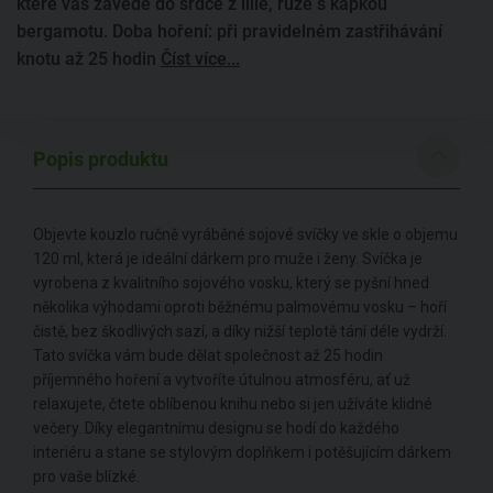
které vás zavede do srdce z lilie, růže s kapkou
bergamotu. Doba hoření: při pravidelném zastřihávání
knotu až 25 hodin
Číst více...
Popis produktu
Objevte kouzlo ručně vyráběné sojové svíčky ve skle o objemu
120 ml, která je ideální dárkem pro muže i ženy. Svíčka je
vyrobena z kvalitního sojového vosku, který se pyšní hned
několika výhodami oproti běžnému palmovému vosku – hoří
čistě, bez škodlivých sazí, a díky nižší teplotě tání déle vydrží.
Tato svíčka vám bude dělat společnost až 25 hodin
příjemného hoření a vytvoříte útulnou atmosféru, ať už
relaxujete, čtete oblíbenou knihu nebo si jen užíváte klidné
večery. Díky elegantnímu designu se hodí do každého
interiéru a stane se stylovým doplňkem i potěšujícím dárkem
pro vaše blízké.