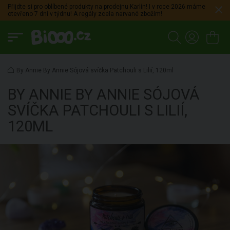
Přijdte si pro oblíbené produkty na prodejnu Karlín! I v roce 2026 máme
otevřeno 7 dní v týdnu! A regály zcela narvané zbožím!
By Annie By Annie Sójová svíčka Patchouli s Lilií, 120ml
BY ANNIE
BY ANNIE SÓJOVÁ
SVÍČKA PATCHOULI S LILIÍ,
120ML