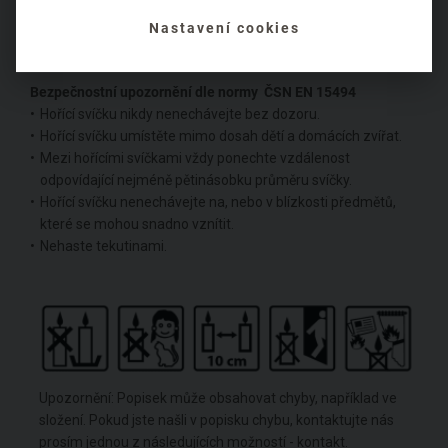
ideální doba hoření je cca 2-3 hodiny
se svíčkou během hoření nemanipulujte
Nastavení cookies
nikdy nenechávejte dohořet celou svíčku do konce
Bezpečnostní upozornění dle normy ČSN EN 15494
Hořící svíčku nikdy nenechávejte bez dozoru.
Hořící svíčku umístěte mimo dosah dětí a domácích zvířat.
Mezi hořícími svíčkami vždy ponechte vzdálenost
odpovídající nejméně pětinásobku průměru svíčky.
Hořící svíčku nenechávejte na, nebo v blízkosti předmětů,
které se mohou snadno vznítit.
Nehaste tekutinami.
Upozornění: Popisek může obsahovat chyby, například ve
složení. Pokud jste našli v popisku chybu, kontaktujte nás
prosím jednou z následujících možností -
kontakt
.