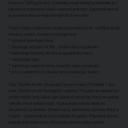
henna je 100% přírodní, chemicky neupravený prostředek pro
barvení a regeneraci vlasů i vlasové pokožky. Egyptská henna
je považována za nejkvalitnější druh na světě.
* barví vlasy v závislosti na jejich původní barvě - světlým dodá
medový odstín, tmavým mahagonový
* výrazně zpevňuje vlasy
* obsahuje přírodní UV filtr - chrání vlasy a pokožku
* zabraňuje třepení, lámání a vypadávání vlasů
* odstraňuje lupy
* zamezuje nadměrnému mastění vlasů a pokožky
* při pravidelném používání henna zatónuje šediny
Tipy: Chcete docílit výraznější červené barvy? Přidejte 1 lžíci
octa. Chcete docílit temnějšího odstínu? Použijte k rozmíchání
směsi místo vody šálek čaje (jakýkoli černý čaj, který se nechá
několik minut vylouhovat). Vyzkoušejte barvu vlasů na
zkušebním pramínku. Dbejte na to, aby henna zůstala vlhká a
v teple - i pramínek je třeba zabalit do igelitu. Případné skvrny
na pokožce odstraníte citronovou šťávou nebo octem.