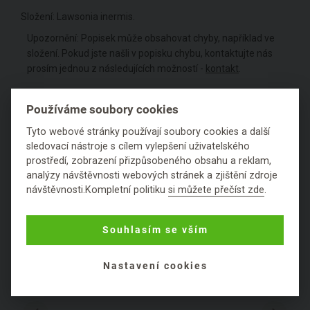
Složení: Lawsonia inermis.
Upozornění: Popisek může obsahovat chyby, například ve
složení. Pokud jste našli v popisku chybu, kontaktujte nás
prosím jednou z následujících možností -
kontakt
.
Barva:
červená
,
měděná
Používáme soubory cookies
Tyto webové stránky používají soubory cookies a další
Z blogu
sledovací nástroje s cílem vylepšení uživatelského
5
prostředí, zobrazení přizpůsobeného obsahu a reklam,
analýzy návštěvnosti webových stránek a zjištění zdroje
Hodnocení
návštěvnosti.Kompletní politiku
si můžete přečíst zde
.
Položit dotaz
Souhlasím se vším
Nastavení cookies
NENAŠLI JSTE TO PRAVÉ? CO TOHLE?